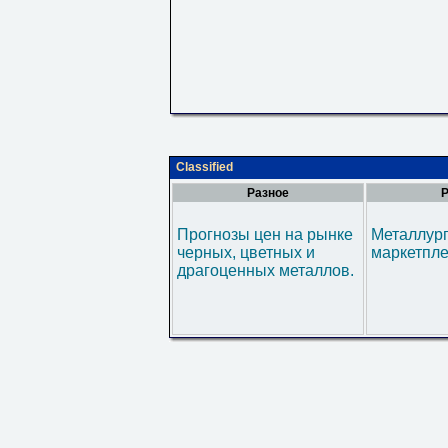
Classified
Разное
Р
Прогнозы цен на рынке
Металлур
черных, цветных и
маркетпл
драгоценных металлов.