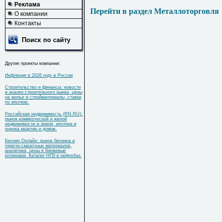
Реклама
Перейти в раздел Металлоторговля
О компании
Контакты
Поиск по сайту
Другие проекты компании:
Инфляция в 2026 году в России
Строительство и финансы: новости
и анализ строительного рынка, цены
на жилье и стройматериалы, ставки
по ипотеке.
Российская недвижимость (RN.RU):
рынок коммерческой и жилой
недвижимости и земли, ипотека и
оценка квартир и домов.
Бензин Онлайн: рынок бензина и
горюче-смазочных материалов,
аналитика, цены и биржевые
котировки. Каталог НПЗ и нефтебаз.