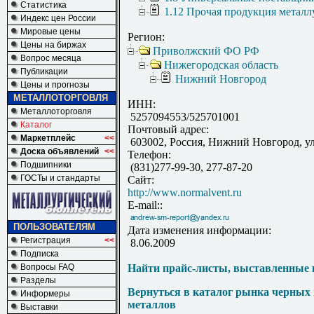
Статистика
1.12 Прочая продукция металл
Индекс цен России
Мировые цены
Регион:
Цены на биржах
Приволжский ФО РФ
Вопрос месяца
Нижегородская область
Публикации
Нижний Новгород
Цены и прогнозы
МЕТАЛЛОТОРГОВЛЯ
ИНН:
Металлоторговля
5257094553/525701001
Каталог
Почтовый адрес:
Маркетплейс
<<
603002, Россия, Нижний Новгород, ул.
Доска объявлений
<<
Телефон:
Подшипники
(831)277-99-30, 277-87-20
ГОСТы и стандарты
Сайт:
http://www.normalvent.ru
E-mail::
ПОЛЬЗОВАТЕЛЯМ
Дата изменения информации:
Регистрация
<<
8.06.2009
Подписка
Вопросы FAQ
Найти прайс-листы, выставленные 
Разделы
Вернуться в каталог рынка черных
Информеры
металлов
Выставки