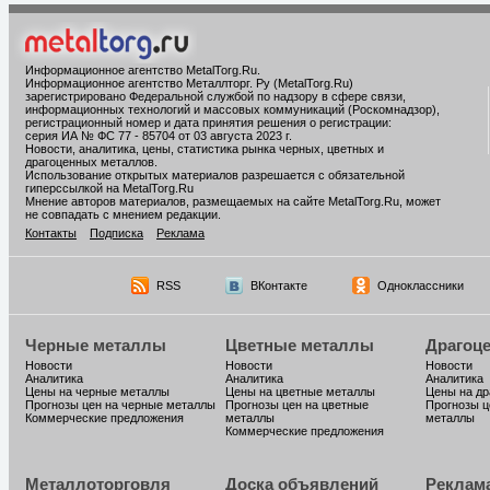
Информационное агентство MetalTorg.Ru
.
Информационное агентство Металлторг. Ру (MetalTorg.Ru)
зарегистрировано Федеральной службой по надзору в сфере связи,
информационных технологий и массовых коммуникаций (Роскомнадзор),
регистрационный номер и дата принятия решения о регистрации:
серия ИА № ФС 77 - 85704 от 03 августа 2023 г.
Новости, аналитика, цены, статистика рынка черных, цветных и
драгоценных металлов.
Использование открытых материалов разрешается с обязательной
гиперссылкой на MetalTorg.Ru
Мнение авторов материалов, размещаемых на сайте MetalTorg.Ru, может
не совпадать с мнением редакции.
Контакты
Подписка
Реклама
RSS
ВКонтакте
Одноклассники
Черные металлы
Цветные металлы
Драгоц
Новости
Новости
Новости
Аналитика
Аналитика
Аналитика
Цены на черные металлы
Цены на цветные металлы
Цены на д
Прогнозы цен на черные металлы
Прогнозы цен на цветные
Прогнозы ц
Коммерческие предложения
металлы
металлы
Коммерческие предложения
Металлоторговля
Доска объявлений
Реклам