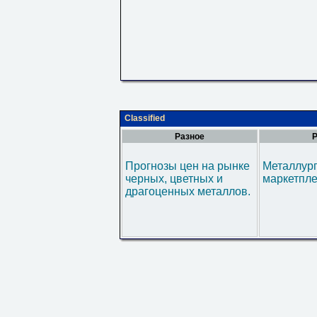
Classified
Разное
Р
Прогнозы цен на рынке
Металлур
черных, цветных и
маркетпл
драгоценных металлов.