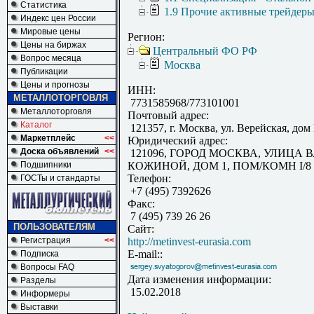
Статистика
1.9 Прочие активные трейдер
Индекс цен России
Мировые цены
Регион:
Цены на биржах
Центральный ФО РФ
Вопрос месяца
Москва
Публикации
Цены и прогнозы
ИНН:
МЕТАЛЛОТОРГОВЛЯ
7731585968/773101001
Металлоторговля
Почтовый адрес:
Каталог
121357, г. Москва, ул. Верейская, дом
Маркетплейс
<<
Юридический адрес:
Доска объявлений
<<
121096, ГОРОД МОСКВА, УЛИЦА
Подшипники
КОЖИНОЙ, ДОМ 1, ПОМ/КОМН I/8
Телефон:
ГОСТы и стандарты
+7 (495) 7392626
Факс:
7 (495) 739 26 26
ПОЛЬЗОВАТЕЛЯМ
Сайт:
Регистрация
<<
http://metinvest-eurasia.com
E-mail::
Подписка
Вопросы FAQ
Дата изменения информации:
Разделы
15.02.2018
Информеры
Выставки