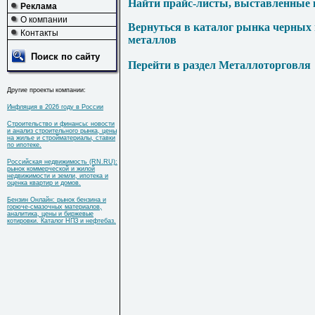
Найти прайс-листы, выставленные 
Реклама
О компании
Вернуться в каталог рынка черных
Контакты
металлов
Поиск по сайту
Перейти в раздел Металлоторговля
Другие проекты компании:
Инфляция в 2026 году в России
Строительство и финансы: новости
и анализ строительного рынка, цены
на жилье и стройматериалы, ставки
по ипотеке.
Российская недвижимость (RN.RU):
рынок коммерческой и жилой
недвижимости и земли, ипотека и
оценка квартир и домов.
Бензин Онлайн: рынок бензина и
горюче-смазочных материалов,
аналитика, цены и биржевые
котировки. Каталог НПЗ и нефтебаз.