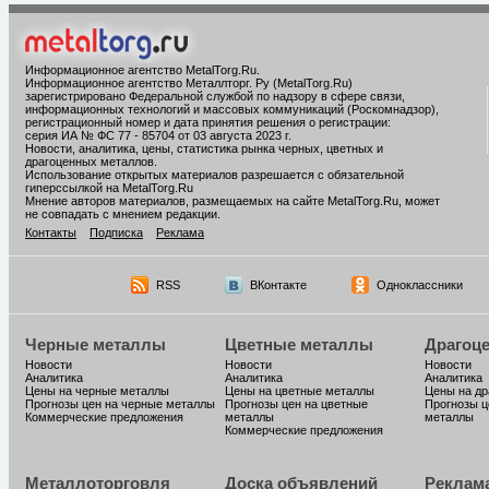
Информационное агентство MetalTorg.Ru
.
Информационное агентство Металлторг. Ру (MetalTorg.Ru)
зарегистрировано Федеральной службой по надзору в сфере связи,
информационных технологий и массовых коммуникаций (Роскомнадзор),
регистрационный номер и дата принятия решения о регистрации:
серия ИА № ФС 77 - 85704 от 03 августа 2023 г.
Новости, аналитика, цены, статистика рынка черных, цветных и
драгоценных металлов.
Использование открытых материалов разрешается с обязательной
гиперссылкой на MetalTorg.Ru
Мнение авторов материалов, размещаемых на сайте MetalTorg.Ru, может
не совпадать с мнением редакции.
Контакты
Подписка
Реклама
RSS
ВКонтакте
Одноклассники
Черные металлы
Цветные металлы
Драгоц
Новости
Новости
Новости
Аналитика
Аналитика
Аналитика
Цены на черные металлы
Цены на цветные металлы
Цены на д
Прогнозы цен на черные металлы
Прогнозы цен на цветные
Прогнозы ц
Коммерческие предложения
металлы
металлы
Коммерческие предложения
Металлоторговля
Доска объявлений
Реклам