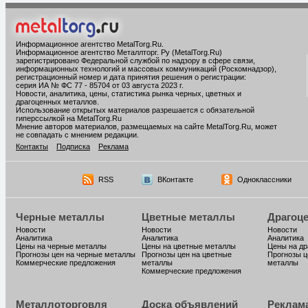
Информационное агентство MetalTorg.Ru
.
Информационное агентство Металлторг. Ру (MetalTorg.Ru)
зарегистрировано Федеральной службой по надзору в сфере связи,
информационных технологий и массовых коммуникаций (Роскомнадзор),
регистрационный номер и дата принятия решения о регистрации:
серия ИА № ФС 77 - 85704 от 03 августа 2023 г.
Новости, аналитика, цены, статистика рынка черных, цветных и
драгоценных металлов.
Использование открытых материалов разрешается с обязательной
гиперссылкой на MetalTorg.Ru
Мнение авторов материалов, размещаемых на сайте MetalTorg.Ru, может
не совпадать с мнением редакции.
Контакты
Подписка
Реклама
RSS
ВКонтакте
Одноклассники
Черные металлы
Цветные металлы
Драгоц
Новости
Новости
Новости
Аналитика
Аналитика
Аналитика
Цены на черные металлы
Цены на цветные металлы
Цены на д
Прогнозы цен на черные металлы
Прогнозы цен на цветные
Прогнозы ц
Коммерческие предложения
металлы
металлы
Коммерческие предложения
Металлоторговля
Доска объявлений
Реклам