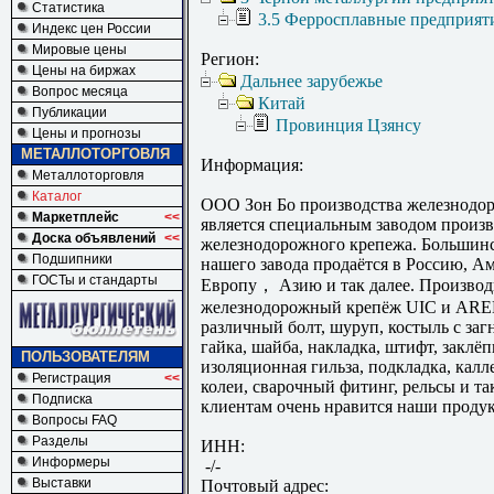
Статистика
3.5 Ферросплавные предприят
Индекс цен России
Мировые цены
Регион:
Цены на биржах
Дальнее зарубежье
Вопрос месяца
Китай
Публикации
Провинция Цзянсу
Цены и прогнозы
МЕТАЛЛОТОРГОВЛЯ
Информация:
Металлоторговля
Каталог
ООО Зон Бо производства железнодо
Маркетплейс
<<
является специальным заводом произв
Доска объявлений
<<
железнодорожного крепежа. Большин
Подшипники
нашего завода продаётся в Россию, Ам
ГОСТы и стандарты
Европу， Азию и так далее. Произво
железнодорожный крепёж UIC и ARE
различный болт, шуруп, костыль с заг
гайка, шайба, накладка, штифт, заклёп
ПОЛЬЗОВАТЕЛЯМ
изоляционная гильза, подкладка, калл
Регистрация
<<
колеи, сварочный фитинг, рельсы и та
Подписка
клиентам очень нравится наши проду
Вопросы FAQ
Разделы
ИНН:
Информеры
-/-
Выставки
Почтовый адрес: