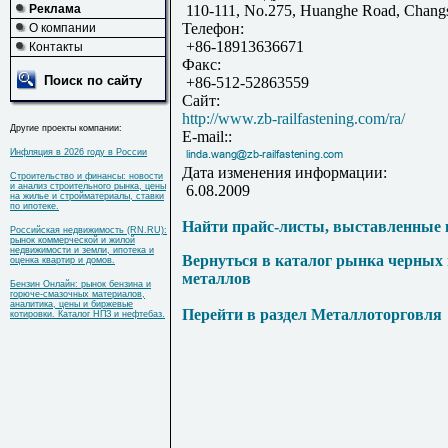
Реклама
110-111, No.275, Huanghe Road, Changsh
Телефон:
О компании
+86-18913636671
Контакты
Факс:
Поиск по сайту
+86-512-52863559
Сайт:
http://www.zb-railfastening.com/ra/
Другие проекты компании:
E-mail::
Инфляция в 2026 году в России
Дата изменения информации:
Строительство и финансы: новости
и анализ строительного рынка, цены
6.08.2009
на жилье и стройматериалы, ставки
по ипотеке.
Найти прайс-листы, выставленные 
Российская недвижимость (RN.RU):
рынок коммерческой и жилой
недвижимости и земли, ипотека и
Вернуться в каталог рынка черных
оценка квартир и домов.
металлов
Бензин Онлайн: рынок бензина и
горюче-смазочных материалов,
аналитика, цены и биржевые
Перейти в раздел Металлоторговля
котировки. Каталог НПЗ и нефтебаз.