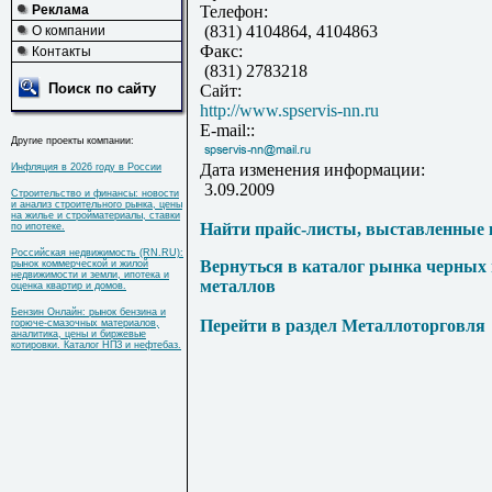
Реклама
Телефон:
(831) 4104864, 4104863
О компании
Факс:
Контакты
(831) 2783218
Поиск по сайту
Сайт:
http://www.spservis-nn.ru
E-mail::
Другие проекты компании:
Дата изменения информации:
Инфляция в 2026 году в России
3.09.2009
Строительство и финансы: новости
и анализ строительного рынка, цены
на жилье и стройматериалы, ставки
Найти прайс-листы, выставленные 
по ипотеке.
Российская недвижимость (RN.RU):
Вернуться в каталог рынка черных
рынок коммерческой и жилой
недвижимости и земли, ипотека и
металлов
оценка квартир и домов.
Бензин Онлайн: рынок бензина и
Перейти в раздел Металлоторговля
горюче-смазочных материалов,
аналитика, цены и биржевые
котировки. Каталог НПЗ и нефтебаз.