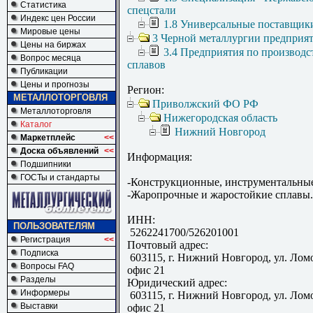
Статистика
спецстали
Индекс цен России
1.8 Универсальные поставщик
Мировые цены
3 Черной металлургии предприя
Цены на биржах
3.4 Предприятия по производс
Вопрос месяца
сплавов
Публикации
Цены и прогнозы
Регион:
МЕТАЛЛОТОРГОВЛЯ
Приволжский ФО РФ
Металлоторговля
Нижегородская область
Каталог
Нижний Новгород
Маркетплейс
<<
Доска объявлений
<<
Информация:
Подшипники
ГОСТы и стандарты
-Конструкционные, инструментальные
-Жаропрочные и жаростойкие сплавы.
ИНН:
ПОЛЬЗОВАТЕЛЯМ
5262241700/526201001
Регистрация
<<
Почтовый адрес:
Подписка
603115, г. Нижний Новгород, ул. Ломо
Вопросы FAQ
офис 21
Разделы
Юридический адрес:
Информеры
603115, г. Нижний Новгород, ул. Ломо
Выставки
офис 21