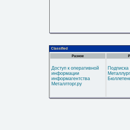
Classified
Разное
Р
Доступ к оперативной
Подписка 
информации
Металлур
информагентства
Бюллетен
Металлторг.ру