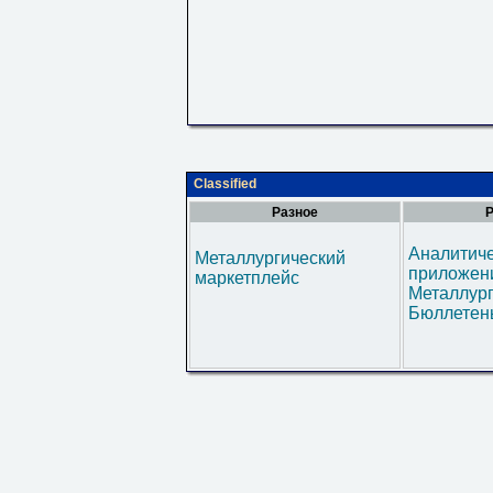
Classified
Разное
Р
Аналитич
Металлургический
приложени
маркетплейс
Металлур
Бюллетен