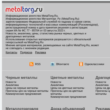
Информационное агентство MetalTorg.Ru
.
Информационное агентство Металлторг. Ру (MetalTorg.Ru)
зарегистрировано Федеральной службой по надзору в сфере связи,
информационных технологий и массовых коммуникаций (Роскомнадзор),
регистрационный номер и дата принятия решения о регистрации:
серия ИА № ФС 77 - 85704 от 03 августа 2023 г.
Новости, аналитика, цены, статистика рынка черных, цветных и
драгоценных металлов.
Использование открытых материалов разрешается с обязательной
гиперссылкой на MetalTorg.Ru
Мнение авторов материалов, размещаемых на сайте MetalTorg.Ru, может
не совпадать с мнением редакции.
Контакты
Подписка
Реклама
RSS
ВКонтакте
Одноклассники
Черные металлы
Цветные металлы
Драгоц
Новости
Новости
Новости
Аналитика
Аналитика
Аналитика
Цены на черные металлы
Цены на цветные металлы
Цены на д
Прогнозы цен на черные металлы
Прогнозы цен на цветные
Прогнозы ц
Коммерческие предложения
металлы
металлы
Коммерческие предложения
Металлоторговля
Доска объявлений
Реклам