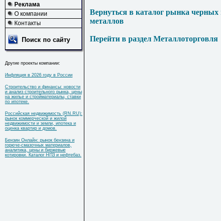
Реклама
Вернуться в каталог рынка черных
О компании
металлов
Контакты
Перейти в раздел Металлоторговля
Поиск по сайту
Другие проекты компании:
Инфляция в 2026 году в России
Строительство и финансы: новости
и анализ строительного рынка, цены
на жилье и стройматериалы, ставки
по ипотеке.
Российская недвижимость (RN.RU):
рынок коммерческой и жилой
недвижимости и земли, ипотека и
оценка квартир и домов.
Бензин Онлайн: рынок бензина и
горюче-смазочных материалов,
аналитика, цены и биржевые
котировки. Каталог НПЗ и нефтебаз.