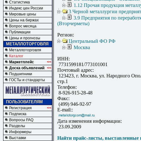
Статистика
1.12 Прочая продукция металл
Индекс цен России
3 Черной металлургии предприя
Мировые цены
3.9 Предприятия по переработ
Цены на биржах
(Вторчерметы)
Вопрос месяца
Публикации
Регион:
Цены и прогнозы
Центральный ФО РФ
МЕТАЛЛОТОРГОВЛЯ
Москва
Металлоторговля
Каталог
ИНН:
Маркетплейс
<<
7731599181/773101001
Доска объявлений
<<
Почтовый адрес:
Подшипники
123423, г. Москва, ул. Народного Опол
ГОСТы и стандарты
стр.1
Телефон:
8-926-915-28-48
Факс:
ПОЛЬЗОВАТЕЛЯМ
(499) 946-92-97
Регистрация
<<
E-mail::
Подписка
Вопросы FAQ
Дата изменения информации:
Разделы
23.09.2009
Информеры
Найти прайс-листы, выставленные 
Выставки