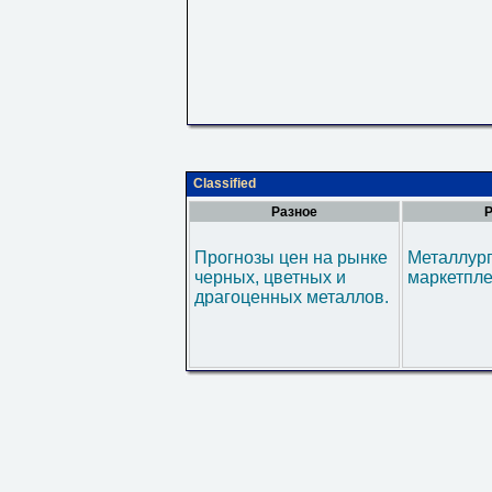
Classified
Разное
Р
Прогнозы цен на рынке
Металлур
черных, цветных и
маркетпл
драгоценных металлов.