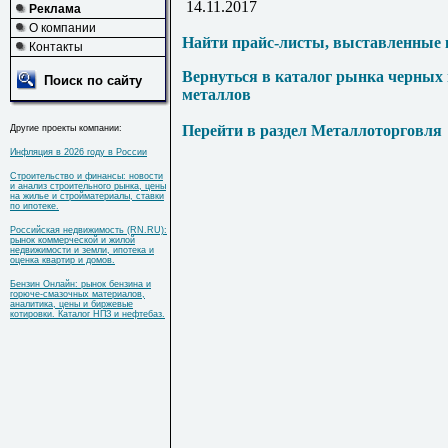
14.11.2017
Реклама
О компании
Найти прайс-листы, выставленные 
Контакты
Вернуться в каталог рынка черных
Поиск по сайту
металлов
Перейти в раздел Металлоторговля
Другие проекты компании:
Инфляция в 2026 году в России
Строительство и финансы: новости
и анализ строительного рынка, цены
на жилье и стройматериалы, ставки
по ипотеке.
Российская недвижимость (RN.RU):
рынок коммерческой и жилой
недвижимости и земли, ипотека и
оценка квартир и домов.
Бензин Онлайн: рынок бензина и
горюче-смазочных материалов,
аналитика, цены и биржевые
котировки. Каталог НПЗ и нефтебаз.