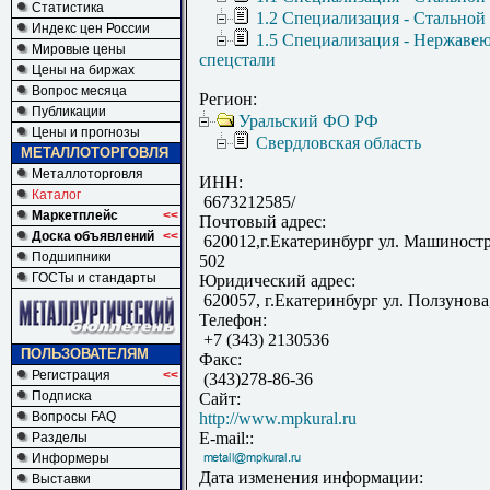
Статистика
1.2 Специализация - Стальной
Индекс цен России
1.5 Специализация - Нержаве
Мировые цены
спецстали
Цены на биржах
Вопрос месяца
Регион:
Публикации
Уральский ФО РФ
Цены и прогнозы
Свердловская область
МЕТАЛЛОТОРГОВЛЯ
Металлоторговля
ИНН:
Каталог
6673212585/
Маркетплейс
<<
Почтовый адрес:
Доска объявлений
<<
620012,г.Екатеринбург ул. Машиност
Подшипники
502
ГОСТы и стандарты
Юридический адрес:
620057, г.Екатеринбург ул. Ползунова
Телефон:
+7 (343) 2130536
ПОЛЬЗОВАТЕЛЯМ
Факс:
Регистрация
<<
(343)278-86-36
Подписка
Сайт:
Вопросы FAQ
http://www.mpkural.ru
E-mail::
Разделы
Информеры
Дата изменения информации:
Выставки