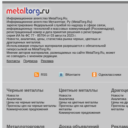
Информационное агентство MetalTorg.Ru
.
Информационное агентство Металлторг. Ру (MetalTorg.Ru)
зарегистрировано Федеральной службой по надзору в сфере связи,
информационных технологий и массовых коммуникаций (Роскомнадзор),
регистрационный номер и дата принятия решения о регистрации:
серия ИА № ФС 77 - 85704 от 03 августа 2023 г.
Новости, аналитика, цены, статистика рынка черных, цветных и
драгоценных металлов.
Использование открытых материалов разрешается с обязательной
гиперссылкой на MetalTorg.Ru
Мнение авторов материалов, размещаемых на сайте MetalTorg.Ru, может
не совпадать с мнением редакции.
Контакты
Подписка
Реклама
RSS
ВКонтакте
Одноклассники
Черные металлы
Цветные металлы
Драгоц
Новости
Новости
Новости
Аналитика
Аналитика
Аналитика
Цены на черные металлы
Цены на цветные металлы
Цены на д
Прогнозы цен на черные металлы
Прогнозы цен на цветные
Прогнозы ц
Коммерческие предложения
металлы
металлы
Коммерческие предложения
Металлоторговля
Доска объявлений
Реклам