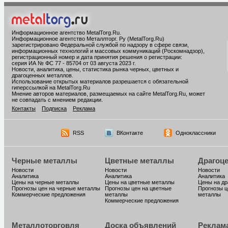
Информационное агентство MetalTorg.Ru
.
Информационное агентство Металлторг. Ру (MetalTorg.Ru)
зарегистрировано Федеральной службой по надзору в сфере связи,
информационных технологий и массовых коммуникаций (Роскомнадзор),
регистрационный номер и дата принятия решения о регистрации:
серия ИА № ФС 77 - 85704 от 03 августа 2023 г.
Новости, аналитика, цены, статистика рынка черных, цветных и
драгоценных металлов.
Использование открытых материалов разрешается с обязательной
гиперссылкой на MetalTorg.Ru
Мнение авторов материалов, размещаемых на сайте MetalTorg.Ru, может
не совпадать с мнением редакции.
Контакты
Подписка
Реклама
RSS
ВКонтакте
Одноклассники
Черные металлы
Цветные металлы
Драгоц
Новости
Новости
Новости
Аналитика
Аналитика
Аналитика
Цены на черные металлы
Цены на цветные металлы
Цены на д
Прогнозы цен на черные металлы
Прогнозы цен на цветные
Прогнозы ц
Коммерческие предложения
металлы
металлы
Коммерческие предложения
Металлоторговля
Доска объявлений
Реклам