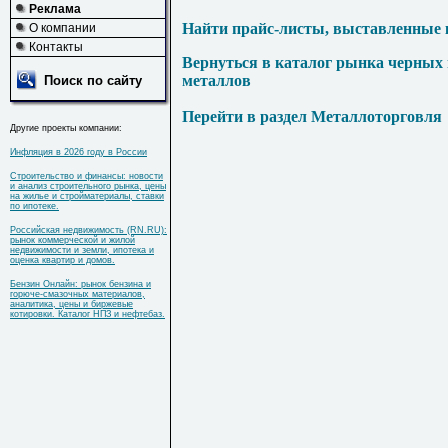
Реклама
Найти прайс-листы, выставленные 
О компании
Контакты
Вернуться в каталог рынка черных
металлов
Поиск по сайту
Перейти в раздел Металлоторговля
Другие проекты компании:
Инфляция в 2026 году в России
Строительство и финансы: новости
и анализ строительного рынка, цены
на жилье и стройматериалы, ставки
по ипотеке.
Российская недвижимость (RN.RU):
рынок коммерческой и жилой
недвижимости и земли, ипотека и
оценка квартир и домов.
Бензин Онлайн: рынок бензина и
горюче-смазочных материалов,
аналитика, цены и биржевые
котировки. Каталог НПЗ и нефтебаз.