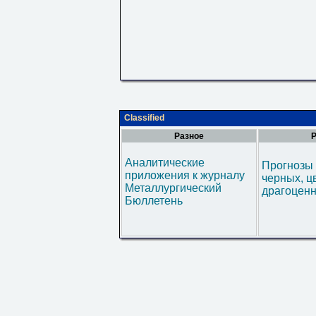
Classified
Разное
Р
Аналитические
Прогнозы 
приложения к журналу
черных, ц
Металлургический
драгоценн
Бюллетень