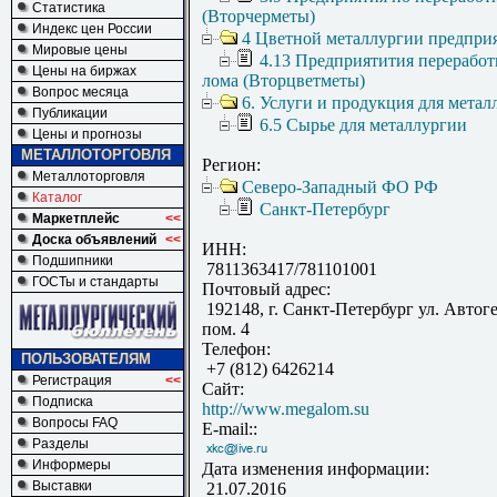
Статистика
(Вторчерметы)
Индекс цен России
4 Цветной металлургии предпри
Мировые цены
4.13 Предприятития переработ
Цены на биржах
лома (Вторцветметы)
Вопрос месяца
6. Услуги и продукция для метал
Публикации
6.5 Сырье для металлургии
Цены и прогнозы
МЕТАЛЛОТОРГОВЛЯ
Регион:
Металлоторговля
Северо-Западный ФО РФ
Каталог
Санкт-Петербург
Маркетплейс
<<
Доска объявлений
<<
ИНН:
Подшипники
7811363417/781101001
ГОСТы и стандарты
Почтовый адрес:
192148, г. Санкт-Петербург ул. Автог
пом. 4
Телефон:
ПОЛЬЗОВАТЕЛЯМ
+7 (812) 6426214
Регистрация
<<
Сайт:
Подписка
http://www.megalom.su
Вопросы FAQ
E-mail::
Разделы
Информеры
Дата изменения информации:
Выставки
21.07.2016