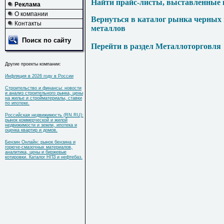
Найти прайс-листы, выставленные 
Реклама
О компании
Вернуться в каталог рынка черных
Контакты
металлов
Поиск по сайту
Перейти в раздел Металлоторговля
Другие проекты компании:
Инфляция в 2026 году в России
Строительство и финансы: новости
и анализ строительного рынка, цены
на жилье и стройматериалы, ставки
по ипотеке.
Российская недвижимость (RN.RU):
рынок коммерческой и жилой
недвижимости и земли, ипотека и
оценка квартир и домов.
Бензин Онлайн: рынок бензина и
горюче-смазочных материалов,
аналитика, цены и биржевые
котировки. Каталог НПЗ и нефтебаз.