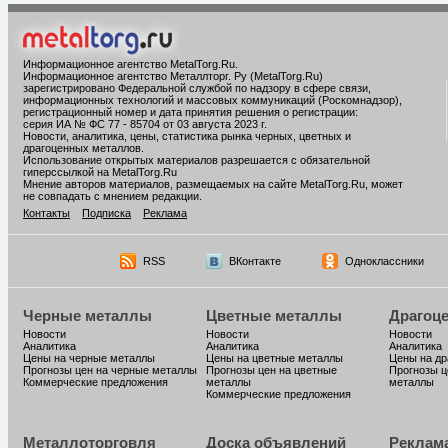
Информационное агентство MetalTorg.Ru
.
Информационное агентство Металлторг. Ру (MetalTorg.Ru)
зарегистрировано Федеральной службой по надзору в сфере связи,
информационных технологий и массовых коммуникаций (Роскомнадзор),
регистрационный номер и дата принятия решения о регистрации:
серия ИА № ФС 77 - 85704 от 03 августа 2023 г.
Новости, аналитика, цены, статистика рынка черных, цветных и
драгоценных металлов.
Использование открытых материалов разрешается с обязательной
гиперссылкой на MetalTorg.Ru
Мнение авторов материалов, размещаемых на сайте MetalTorg.Ru, может
не совпадать с мнением редакции.
Контакты
Подписка
Реклама
RSS
ВКонтакте
Одноклассники
Черные металлы
Цветные металлы
Драгоц
Новости
Новости
Новости
Аналитика
Аналитика
Аналитика
Цены на черные металлы
Цены на цветные металлы
Цены на д
Прогнозы цен на черные металлы
Прогнозы цен на цветные
Прогнозы ц
Коммерческие предложения
металлы
металлы
Коммерческие предложения
Металлоторговля
Доска объявлений
Реклам