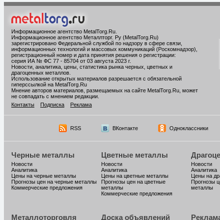
Информационное агентство MetalTorg.Ru
.
Информационное агентство Металлторг. Ру (MetalTorg.Ru)
зарегистрировано Федеральной службой по надзору в сфере связи,
информационных технологий и массовых коммуникаций (Роскомнадзор),
регистрационный номер и дата принятия решения о регистрации:
серия ИА № ФС 77 - 85704 от 03 августа 2023 г.
Новости, аналитика, цены, статистика рынка черных, цветных и
драгоценных металлов.
Использование открытых материалов разрешается с обязательной
гиперссылкой на MetalTorg.Ru
Мнение авторов материалов, размещаемых на сайте MetalTorg.Ru, может
не совпадать с мнением редакции.
Контакты
Подписка
Реклама
RSS
ВКонтакте
Одноклассники
Черные металлы
Цветные металлы
Драгоц
Новости
Новости
Новости
Аналитика
Аналитика
Аналитика
Цены на черные металлы
Цены на цветные металлы
Цены на д
Прогнозы цен на черные металлы
Прогнозы цен на цветные
Прогнозы ц
Коммерческие предложения
металлы
металлы
Коммерческие предложения
Металлоторговля
Доска объявлений
Реклам