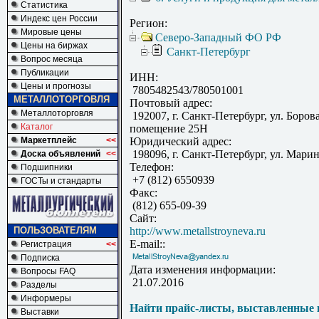
Статистика
Индекс цен России
Регион:
Мировые цены
Северо-Западный ФО РФ
Цены на биржах
Санкт-Петербург
Вопрос месяца
Публикации
ИНН:
Цены и прогнозы
7805482543/780501001
МЕТАЛЛОТОРГОВЛЯ
Почтовый адрес:
Металлоторговля
192007, г. Санкт-Петербург, ул. Боров
Каталог
помещение 25Н
Маркетплейс
<<
Юридический адрес:
198096, г. Санкт-Петербург, ул. Марине
Доска объявлений
<<
Телефон:
Подшипники
+7 (812) 6550939
ГОСТы и стандарты
Факс:
(812) 655-09-39
Сайт:
ПОЛЬЗОВАТЕЛЯМ
http://www.metallstroyneva.ru
E-mail::
Регистрация
<<
Подписка
Дата изменения информации:
Вопросы FAQ
21.07.2016
Разделы
Информеры
Найти прайс-листы, выставленные 
Выставки