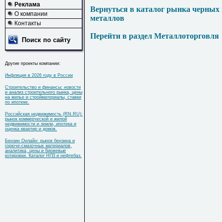
Реклама
Вернуться в каталог рынка черных
О компании
металлов
Контакты
Перейти в раздел Металлоторговля
Поиск по сайту
Другие проекты компании:
Инфляция в 2026 году в России
Строительство и финансы: новости
и анализ строительного рынка, цены
на жилье и стройматериалы, ставки
по ипотеке.
Российская недвижимость (RN.RU):
рынок коммерческой и жилой
недвижимости и земли, ипотека и
оценка квартир и домов.
Бензин Онлайн: рынок бензина и
горюче-смазочных материалов,
аналитика, цены и биржевые
котировки. Каталог НПЗ и нефтебаз.