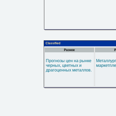
Classified
Разное
Р
Прогнозы цен на рынке
Металлур
черных, цветных и
маркетпл
драгоценных металлов.