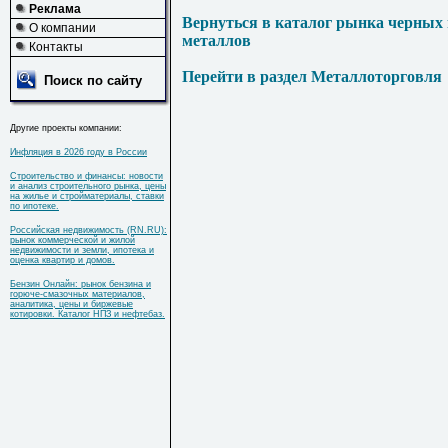
Реклама
Вернуться в каталог рынка черных
О компании
металлов
Контакты
Перейти в раздел Металлоторговля
Поиск по сайту
Другие проекты компании:
Инфляция в 2026 году в России
Строительство и финансы: новости
и анализ строительного рынка, цены
на жилье и стройматериалы, ставки
по ипотеке.
Российская недвижимость (RN.RU):
рынок коммерческой и жилой
недвижимости и земли, ипотека и
оценка квартир и домов.
Бензин Онлайн: рынок бензина и
горюче-смазочных материалов,
аналитика, цены и биржевые
котировки. Каталог НПЗ и нефтебаз.