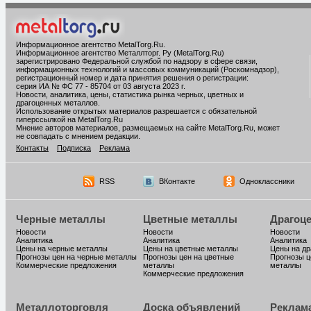
Информационное агентство MetalTorg.Ru
.
Информационное агентство Металлторг. Ру (MetalTorg.Ru)
зарегистрировано Федеральной службой по надзору в сфере связи,
информационных технологий и массовых коммуникаций (Роскомнадзор),
регистрационный номер и дата принятия решения о регистрации:
серия ИА № ФС 77 - 85704 от 03 августа 2023 г.
Новости, аналитика, цены, статистика рынка черных, цветных и
драгоценных металлов.
Использование открытых материалов разрешается с обязательной
гиперссылкой на MetalTorg.Ru
Мнение авторов материалов, размещаемых на сайте MetalTorg.Ru, может
не совпадать с мнением редакции.
Контакты
Подписка
Реклама
RSS
ВКонтакте
Одноклассники
Черные металлы
Цветные металлы
Драгоц
Новости
Новости
Новости
Аналитика
Аналитика
Аналитика
Цены на черные металлы
Цены на цветные металлы
Цены на д
Прогнозы цен на черные металлы
Прогнозы цен на цветные
Прогнозы ц
Коммерческие предложения
металлы
металлы
Коммерческие предложения
Металлоторговля
Доска объявлений
Реклам