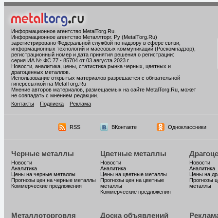
Информационное агентство MetalTorg.Ru
.
Информационное агентство Металлторг. Ру (MetalTorg.Ru)
зарегистрировано Федеральной службой по надзору в сфере связи,
информационных технологий и массовых коммуникаций (Роскомнадзор),
регистрационный номер и дата принятия решения о регистрации:
серия ИА № ФС 77 - 85704 от 03 августа 2023 г.
Новости, аналитика, цены, статистика рынка черных, цветных и
драгоценных металлов.
Использование открытых материалов разрешается с обязательной
гиперссылкой на MetalTorg.Ru
Мнение авторов материалов, размещаемых на сайте MetalTorg.Ru, может
не совпадать с мнением редакции.
Контакты
Подписка
Реклама
RSS
ВКонтакте
Одноклассники
Черные металлы
Цветные металлы
Драгоц
Новости
Новости
Новости
Аналитика
Аналитика
Аналитика
Цены на черные металлы
Цены на цветные металлы
Цены на д
Прогнозы цен на черные металлы
Прогнозы цен на цветные
Прогнозы ц
Коммерческие предложения
металлы
металлы
Коммерческие предложения
Металлоторговля
Доска объявлений
Реклам