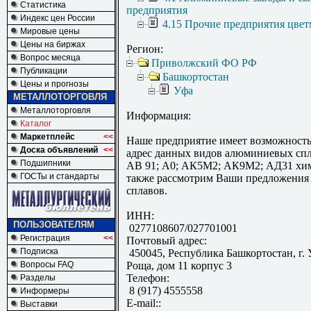
Статистика
предприятия
Индекс цен России
4.15 Прочие предприятия цвет
Мировые цены
Цены на биржах
Регион:
Вопрос месяца
Приволжский ФО РФ
Публикации
Башкортостан
Цены и прогнозы
Уфа
МЕТАЛЛОТОРГОВЛЯ
Металлоторговля
Информация:
Каталог
Маркетплейс
<<
Наше предприятие имеет возможность
Доска объявлений
<<
адрес данных видов алюминиевых спла
Подшипники
АВ 91; А0; АК5М2; АК9М2; АД31 хим
ГОСТы и стандарты
также рассмотрим Ваши предложения 
сплавов.
ИНН:
ПОЛЬЗОВАТЕЛЯМ
0277108607/027701001
Регистрация
<<
Почтовый адрес:
Подписка
450045, Республика Башкортостан, г. У
Вопросы FAQ
Роща, дом 11 корпус 3
Телефон:
Разделы
8 (917) 4555558
Информеры
E-mail::
Выставки