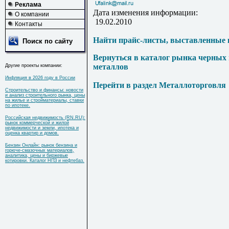
Реклама
Дата изменения информации:
О компании
19.02.2010
Контакты
Найти прайс-листы, выставленные 
Поиск по сайту
Вернуться в каталог рынка черных
металлов
Другие проекты компании:
Инфляция в 2026 году в России
Перейти в раздел Металлоторговля
Строительство и финансы: новости
и анализ строительного рынка, цены
на жилье и стройматериалы, ставки
по ипотеке.
Российская недвижимость (RN.RU):
рынок коммерческой и жилой
недвижимости и земли, ипотека и
оценка квартир и домов.
Бензин Онлайн: рынок бензина и
горюче-смазочных материалов,
аналитика, цены и биржевые
котировки. Каталог НПЗ и нефтебаз.