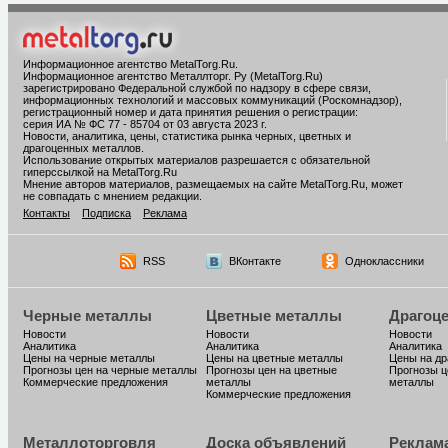
Информационное агентство MetalTorg.Ru
.
Информационное агентство Металлторг. Ру (MetalTorg.Ru)
зарегистрировано Федеральной службой по надзору в сфере связи,
информационных технологий и массовых коммуникаций (Роскомнадзор),
регистрационный номер и дата принятия решения о регистрации:
серия ИА № ФС 77 - 85704 от 03 августа 2023 г.
Новости, аналитика, цены, статистика рынка черных, цветных и
драгоценных металлов.
Использование открытых материалов разрешается с обязательной
гиперссылкой на MetalTorg.Ru
Мнение авторов материалов, размещаемых на сайте MetalTorg.Ru, может
не совпадать с мнением редакции.
Контакты
Подписка
Реклама
RSS
ВКонтакте
Одноклассники
Черные металлы
Цветные металлы
Драгоц
Новости
Новости
Новости
Аналитика
Аналитика
Аналитика
Цены на черные металлы
Цены на цветные металлы
Цены на д
Прогнозы цен на черные металлы
Прогнозы цен на цветные
Прогнозы ц
Коммерческие предложения
металлы
металлы
Коммерческие предложения
Металлоторговля
Доска объявлений
Реклам