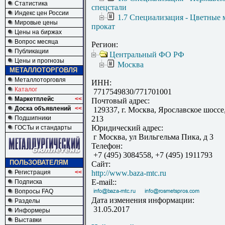
Статистика
спецстали
Индекс цен России
1.7 Специализация - Цветные 
Мировые цены
прокат
Цены на биржах
Вопрос месяца
Регион:
Публикации
Центральный ФО РФ
Цены и прогнозы
Москва
МЕТАЛЛОТОРГОВЛЯ
Металлоторговля
ИНН:
Каталог
7717549830/771701001
Маркетплейс
<<
Почтовый адрес:
Доска объявлений
<<
129337, г. Москва, Ярославское шоссе, д
Подшипники
213
Юридический адрес:
ГОСТы и стандарты
г Москва, ул Вильгельма Пика, д 3
Телефон:
+7 (495) 3084558, +7 (495) 1911793
ПОЛЬЗОВАТЕЛЯМ
Сайт:
Регистрация
<<
http://www.baza-mtc.ru
E-mail::
Подписка
Вопросы FAQ
Дата изменения информации:
Разделы
31.05.2017
Информеры
Выставки