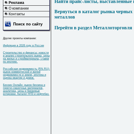
Найти прайс-листы, выставленные 
Реклама
О компании
Вернуться в каталог рынка черных
Контакты
металлов
Поиск по сайту
Перейти в раздел Металлоторговля
Другие проекты компании:
Инфляция в 2026 году в России
Строительство и финансы: новости
и анализ строительного рынка, цены
на жилье и стройматериалы, ставки
по ипотеке.
Российская недвижимость (RN.RU):
рынок коммерческой и жилой
недвижимости и земли, ипотека и
оценка квартир и домов.
Бензин Онлайн: рынок бензина и
горюче-смазочных материалов,
аналитика, цены и биржевые
котировки. Каталог НПЗ и нефтебаз.