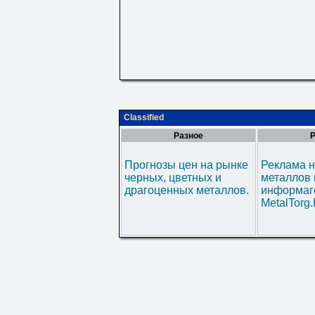
Classified
Разное
Р
Прогнозы цен на рынке
Реклама н
черных, цветных и
металлов 
драгоценных металлов.
информаг
MetalTorg