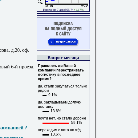
Индекс на 7 авг.:955.74
+1,17%
ова, д.20, оф.
Вопрос месяца
Пришлось ли Вашей
овый 6-й проезд,
компании перестраивать
логистику в последнее
время?
да, стали закупаться только
рядом
9.1%
да, закладываем долгую
доставку
13.6%
почти нет, но стало дороже
59.1%
компанией ?
переходим с авто на ж/д
13.6%