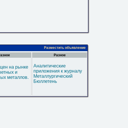
Разместить объявление
азное
Разное
Аналитические
цен на рынке
приложения к журналу
ветных и
Металлургический
ых металлов.
Бюллетень