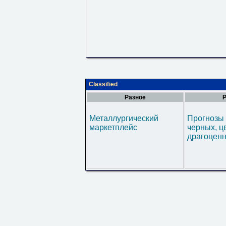
Classified
Разное
Р
Металлургический
Прогнозы 
маркетплейс
черных, ц
драгоценн