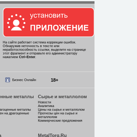
На сайте работает система коррекции ошибок.
Обнаружив неточность в тексте или
неработоспособность ссылки, выделите на странице
этот фрагмент и отправьте его администратору
нажатием
Ctrl
+
Enter
.
18+
Бизнес Онлайн
енные металлы
Сырье и металлолом
Новости
Аналитика
рагоценные металлы
Цены на сырье и металлолом
ен на драгоценные
Прогнозы цен на сырье и
металлолом
Коммерческие предложения
а
MetalTorg.Ru