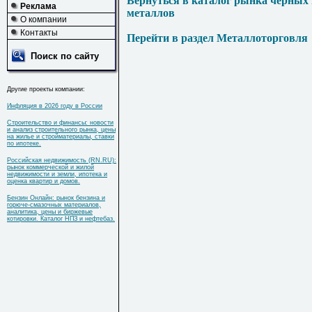
Вернуться в каталог рынка черных
Реклама
металлов
О компании
Контакты
Перейти в раздел Металлоторговля
Поиск по сайту
Другие проекты компании:
Инфляция в 2026 году в России
Строительство и финансы: новости
и анализ строительного рынка, цены
на жилье и стройматериалы, ставки
по ипотеке.
Российская недвижимость (RN.RU):
рынок коммерческой и жилой
недвижимости и земли, ипотека и
оценка квартир и домов.
Бензин Онлайн: рынок бензина и
горюче-смазочных материалов,
аналитика, цены и биржевые
котировки. Каталог НПЗ и нефтебаз.