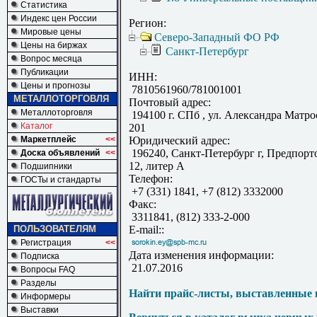
Статистика
Индекс цен России
Регион:
Мировые цены
Северо-Западный ФО РФ
Цены на биржах
Санкт-Петербург
Вопрос месяца
Публикации
ИНН:
Цены и прогнозы
7810561960/781001001
МЕТАЛЛОТОРГОВЛЯ
Почтовый адрес:
Металлоторговля
194100 г. СПб , ул. Александра Матрос
Каталог
201
Маркетплейс
<<
Юридический адрес:
196240, Санкт-Петербург г, Предпорт
Доска объявлений
<<
12, литер А
Подшипники
Телефон:
ГОСТы и стандарты
+7 (331) 1841, +7 (812) 3332000
Факс:
3311841, (812) 333-2-000
ПОЛЬЗОВАТЕЛЯМ
E-mail::
Регистрация
<<
Дата изменения информации:
Подписка
21.07.2016
Вопросы FAQ
Разделы
Найти прайс-листы, выставленные 
Информеры
Выставки