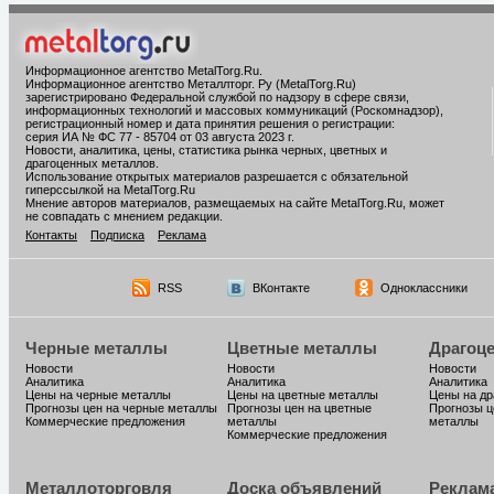
Информационное агентство MetalTorg.Ru
.
Информационное агентство Металлторг. Ру (MetalTorg.Ru)
зарегистрировано Федеральной службой по надзору в сфере связи,
информационных технологий и массовых коммуникаций (Роскомнадзор),
регистрационный номер и дата принятия решения о регистрации:
серия ИА № ФС 77 - 85704 от 03 августа 2023 г.
Новости, аналитика, цены, статистика рынка черных, цветных и
драгоценных металлов.
Использование открытых материалов разрешается с обязательной
гиперссылкой на MetalTorg.Ru
Мнение авторов материалов, размещаемых на сайте MetalTorg.Ru, может
не совпадать с мнением редакции.
Контакты
Подписка
Реклама
RSS
ВКонтакте
Одноклассники
Черные металлы
Цветные металлы
Драгоц
Новости
Новости
Новости
Аналитика
Аналитика
Аналитика
Цены на черные металлы
Цены на цветные металлы
Цены на д
Прогнозы цен на черные металлы
Прогнозы цен на цветные
Прогнозы ц
Коммерческие предложения
металлы
металлы
Коммерческие предложения
Металлоторговля
Доска объявлений
Реклам