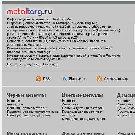
Информационное агентство MetalTorg.Ru
.
Информационное агентство Металлторг. Ру (MetalTorg.Ru)
зарегистрировано Федеральной службой по надзору в сфере связи,
информационных технологий и массовых коммуникаций (Роскомнадзор),
регистрационный номер и дата принятия решения о регистрации:
серия ИА № ФС 77 - 85704 от 03 августа 2023 г.
Новости, аналитика, цены, статистика рынка черных, цветных и
драгоценных металлов.
Использование открытых материалов разрешается с обязательной
гиперссылкой на MetalTorg.Ru
Мнение авторов материалов, размещаемых на сайте MetalTorg.Ru, может
не совпадать с мнением редакции.
Контакты
Подписка
Реклама
RSS
ВКонтакте
Одноклассники
Черные металлы
Цветные металлы
Драгоц
Новости
Новости
Новости
Аналитика
Аналитика
Аналитика
Цены на черные металлы
Цены на цветные металлы
Цены на д
Прогнозы цен на черные металлы
Прогнозы цен на цветные
Прогнозы ц
Коммерческие предложения
металлы
металлы
Коммерческие предложения
Металлоторговля
Доска объявлений
Реклам