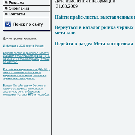
Дата изменения информации:
Реклама
31.03.2009
О компании
Контакты
Найти прайс-листы, выставленные 
Поиск по сайту
Вернуться в каталог рынка черных
металлов
Другие проекты компании:
Перейти в раздел Металлоторговля
Инфляция в 2026 году в России
Строительство и финансы: новости
и анализ строительного рынка, цены
на жилье и стройматериалы, ставки
по ипотеке.
Российская недвижимость (RN.RU):
рынок коммерческой и жилой
недвижимости и земли, ипотека и
оценка квартир и домов.
Бензин Онлайн: рынок бензина и
горюче-смазочных материалов,
аналитика, цены и биржевые
котировки. Каталог НПЗ и нефтебаз.