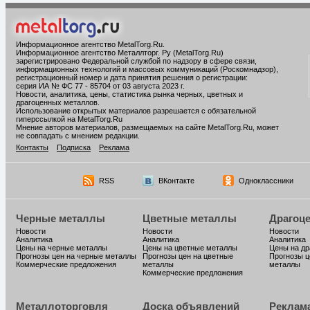
Информационное агентство MetalTorg.Ru
.
Информационное агентство Металлторг. Ру (MetalTorg.Ru)
зарегистрировано Федеральной службой по надзору в сфере связи,
информационных технологий и массовых коммуникаций (Роскомнадзор),
регистрационный номер и дата принятия решения о регистрации:
серия ИА № ФС 77 - 85704 от 03 августа 2023 г.
Новости, аналитика, цены, статистика рынка черных, цветных и
драгоценных металлов.
Использование открытых материалов разрешается с обязательной
гиперссылкой на MetalTorg.Ru
Мнение авторов материалов, размещаемых на сайте MetalTorg.Ru, может
не совпадать с мнением редакции.
Контакты
Подписка
Реклама
RSS
ВКонтакте
Одноклассники
Черные металлы
Цветные металлы
Драгоц
Новости
Новости
Новости
Аналитика
Аналитика
Аналитика
Цены на черные металлы
Цены на цветные металлы
Цены на д
Прогнозы цен на черные металлы
Прогнозы цен на цветные
Прогнозы ц
Коммерческие предложения
металлы
металлы
Коммерческие предложения
Металлоторговля
Доска объявлений
Реклам