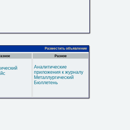
Разместить объявление
азное
Разное
Аналитические
гический
приложения к журналу
ейс
Металлургический
Бюллетень