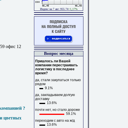
Индекс на 7 авг.:955.74
+1,17%
 59 офис 12
Вопрос месяца
Пришлось ли Вашей
компании перестраивать
логистику в последнее
время?
да, стали закупаться только
рядом
9.1%
да, закладываем долгую
доставку
13.6%
компанией ?
почти нет, но стало дороже
59.1%
 и цветных
переходим с авто на ж/д
13.6%