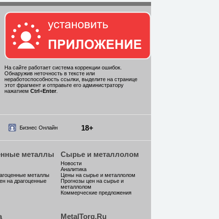
На сайте работает система коррекции ошибок.
Обнаружив неточность в тексте или
неработоспособность ссылки, выделите на странице
этот фрагмент и отправьте его администратору
нажатием
Ctrl
+
Enter
.
18+
Бизнес Онлайн
енные металлы
Сырье и металлолом
Новости
Аналитика
рагоценные металлы
Цены на сырье и металлолом
ен на драгоценные
Прогнозы цен на сырье и
металлолом
Коммерческие предложения
а
MetalTorg.Ru