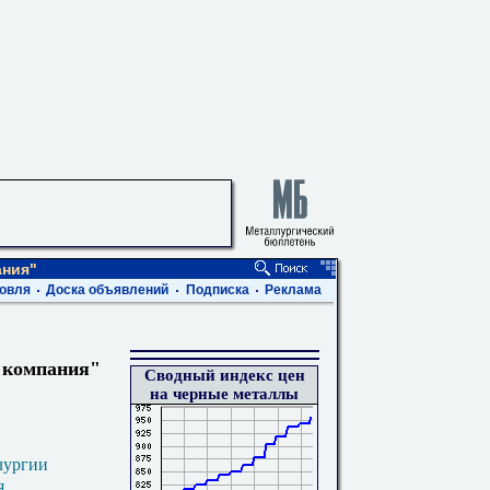
ания"
овля
Доска объявлений
Подписка
Реклама
 компания"
Сводный индекс цен
на черные металлы
лургии
я