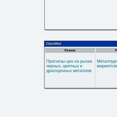
Classified
Разное
Р
Прогнозы цен на рынке
Металлур
черных, цветных и
маркетпл
драгоценных металлов.