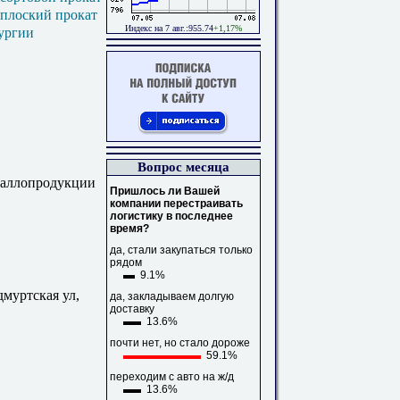
 плоский прокат
Индекс на 7 авг.:955.74
+1,17%
ургии
Вопрос месяца
таллопродукции
Пришлось ли Вашей
компании перестраивать
логистику в последнее
время?
да, стали закупаться только
рядом
9.1%
дмуртская ул,
да, закладываем долгую
доставку
13.6%
почти нет, но стало дороже
59.1%
переходим с авто на ж/д
13.6%