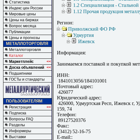
Статистика
1.2 Специализация - Стальной
Индекс цен России
1.12 Прочая продукция металл
Мировые цены
Цены на биржах
Регион:
Вопрос месяца
Приволжский ФО РФ
Публикации
Удмуртия
Цены и прогнозы
Ижевск
МЕТАЛЛОТОРГОВЛЯ
Металлоторговля
Информация:
Каталог
Маркетплейс
<<
Занимаемся поставкой и покупкой ме
Доска объявлений
<<
Подшипники
ИНН:
ГОСТы и стандарты
1841013056/184101001
Почтовый адрес:
426077
Юридический адрес:
ПОЛЬЗОВАТЕЛЯМ
426000, Удмуртская Респ, Ижевск г, У
Регистрация
<<
159, 74
Подписка
Телефон:
Вопросы FAQ
89127520376
Разделы
Факс:
Информеры
(3412) 52-16-75
E-mail::
Выставки