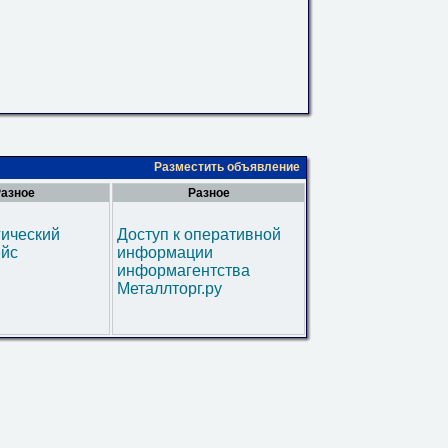
Разместить объявление
азное
Разное
гический
Доступ к оперативной
ейс
информации
информагентства
Металлторг.ру