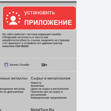
На сайте работает система коррекции ошибок.
Обнаружив неточность в тексте или
неработоспособность ссылки, выделите на странице
этот фрагмент и отправьте его администратору
нажатием
Ctrl
+
Enter
.
18+
Бизнес Онлайн
енные металлы
Сырье и металлолом
Новости
Аналитика
рагоценные металлы
Цены на сырье и металлолом
ен на драгоценные
Прогнозы цен на сырье и
металлолом
Коммерческие предложения
а
MetalTorg.Ru