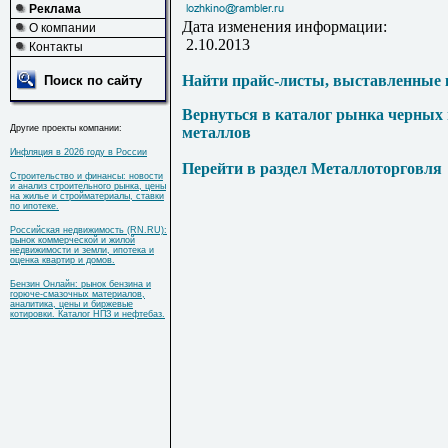
Реклама
Дата изменения информации:
О компании
2.10.2013
Контакты
Найти прайс-листы, выставленные 
Поиск по сайту
Вернуться в каталог рынка черных
Другие проекты компании:
металлов
Инфляция в 2026 году в России
Перейти в раздел Металлоторговля
Строительство и финансы: новости
и анализ строительного рынка, цены
на жилье и стройматериалы, ставки
по ипотеке.
Российская недвижимость (RN.RU):
рынок коммерческой и жилой
недвижимости и земли, ипотека и
оценка квартир и домов.
Бензин Онлайн: рынок бензина и
горюче-смазочных материалов,
аналитика, цены и биржевые
котировки. Каталог НПЗ и нефтебаз.