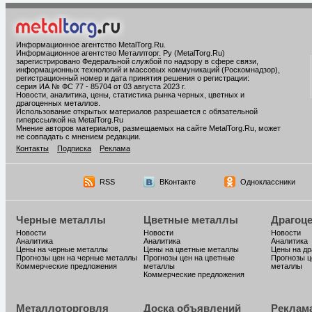
Информационное агентство MetalTorg.Ru
.
Информационное агентство Металлторг. Ру (MetalTorg.Ru)
зарегистрировано Федеральной службой по надзору в сфере связи,
информационных технологий и массовых коммуникаций (Роскомнадзор),
регистрационный номер и дата принятия решения о регистрации:
серия ИА № ФС 77 - 85704 от 03 августа 2023 г.
Новости, аналитика, цены, статистика рынка черных, цветных и
драгоценных металлов.
Использование открытых материалов разрешается с обязательной
гиперссылкой на MetalTorg.Ru
Мнение авторов материалов, размещаемых на сайте MetalTorg.Ru, может
не совпадать с мнением редакции.
Контакты
Подписка
Реклама
RSS
ВКонтакте
Одноклассники
Черные металлы
Цветные металлы
Драгоц
Новости
Новости
Новости
Аналитика
Аналитика
Аналитика
Цены на черные металлы
Цены на цветные металлы
Цены на д
Прогнозы цен на черные металлы
Прогнозы цен на цветные
Прогнозы ц
Коммерческие предложения
металлы
металлы
Коммерческие предложения
Металлоторговля
Доска объявлений
Реклам