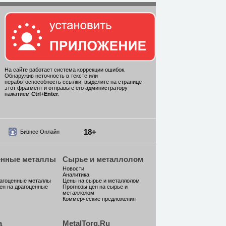
На сайте работает система коррекции ошибок.
Обнаружив неточность в тексте или
неработоспособность ссылки, выделите на странице
этот фрагмент и отправьте его администратору
нажатием
Ctrl
+
Enter
.
18+
Бизнес Онлайн
енные металлы
Сырье и металлолом
Новости
Аналитика
рагоценные металлы
Цены на сырье и металлолом
ен на драгоценные
Прогнозы цен на сырье и
металлолом
Коммерческие предложения
а
MetalTorg.Ru