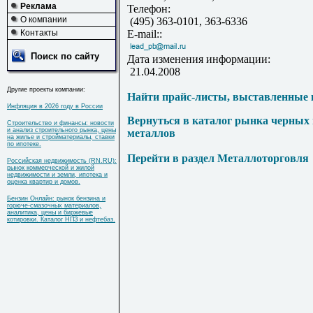
Реклама
Телефон:
О компании
(495) 363-0101, 363-6336
Контакты
E-mail::
Поиск по сайту
Дата изменения информации:
21.04.2008
Другие проекты компании:
Найти прайс-листы, выставленные 
Инфляция в 2026 году в России
Вернуться в каталог рынка черных
Строительство и финансы: новости
и анализ строительного рынка, цены
металлов
на жилье и стройматериалы, ставки
по ипотеке.
Перейти в раздел Металлоторговля
Российская недвижимость (RN.RU):
рынок коммерческой и жилой
недвижимости и земли, ипотека и
оценка квартир и домов.
Бензин Онлайн: рынок бензина и
горюче-смазочных материалов,
аналитика, цены и биржевые
котировки. Каталог НПЗ и нефтебаз.