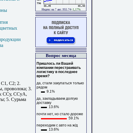
Индекс на 7 авг.:955.74
+1,17%
ерны
ятия
 цветных
продукции
ла
Вопрос месяца
Пришлось ли Вашей
компании перестраивать
логистику в последнее
время?
С1, С2; 2.
да, стали закупаться только
рядом
, проволока; 3.
9.1%
к ССу, ССуА,
да, закладываем долгую
ы; 5. Сурьма
доставку
13.6%
почти нет, но стало дороже
59.1%
переходим с авто на ж/д
13.6%