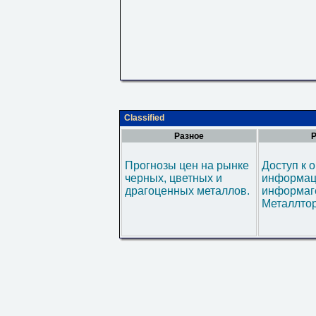
Classified
Разное
Р
Прогнозы цен на рынке
Доступ к 
черных, цветных и
информац
драгоценных металлов.
информаг
Металлтор