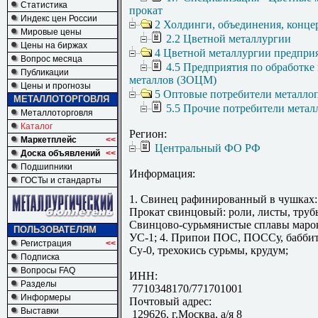
Статистика
прокат
Индекс цен России
2 Холдинги, объединения, конц
Мировые цены
2.2 Цветной металлургии
Цены на биржах
4 Цветной металлургии предпри
Вопрос месяца
4.5 Предприятия по обработке
Публикации
металлов (ЗОЦМ)
Цены и прогнозы
5 Оптовые потребители металло
МЕТАЛЛОТОРГОВЛЯ
5.5 Прочие потребители метал
Металлоторговля
Каталог
Регион:
Маркетплейс
<<
Центральный ФО РФ
Доска объявлений
<<
Подшипники
Информация:
ГОСТы и стандарты
1. Свинец рафинированный в чушках: 
Прокат свинцовый: роли, листы, трубы
Cвинцово-сурьмянистые сплавы маро
ПОЛЬЗОВАТЕЛЯМ
УС-1; 4. Припои ПОС, ПОССу, баббит
Регистрация
<<
Су-0, трехокись сурьмы, крудум;
Подписка
Вопросы FAQ
ИНН:
Разделы
7710348170/771701001
Информеры
Почтовый адрес:
Выставки
129626, г.Москва, а/я 8