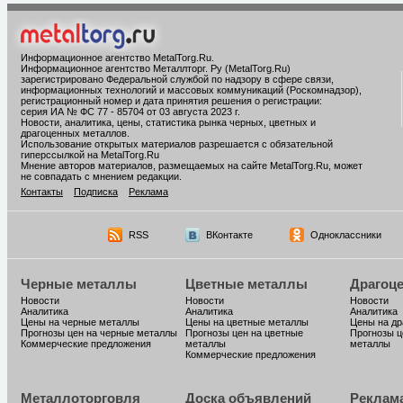
Информационное агентство MetalTorg.Ru
.
Информационное агентство Металлторг. Ру (MetalTorg.Ru)
зарегистрировано Федеральной службой по надзору в сфере связи,
информационных технологий и массовых коммуникаций (Роскомнадзор),
регистрационный номер и дата принятия решения о регистрации:
серия ИА № ФС 77 - 85704 от 03 августа 2023 г.
Новости, аналитика, цены, статистика рынка черных, цветных и
драгоценных металлов.
Использование открытых материалов разрешается с обязательной
гиперссылкой на MetalTorg.Ru
Мнение авторов материалов, размещаемых на сайте MetalTorg.Ru, может
не совпадать с мнением редакции.
Контакты
Подписка
Реклама
RSS
ВКонтакте
Одноклассники
Черные металлы
Цветные металлы
Драгоц
Новости
Новости
Новости
Аналитика
Аналитика
Аналитика
Цены на черные металлы
Цены на цветные металлы
Цены на д
Прогнозы цен на черные металлы
Прогнозы цен на цветные
Прогнозы ц
Коммерческие предложения
металлы
металлы
Коммерческие предложения
Металлоторговля
Доска объявлений
Реклам