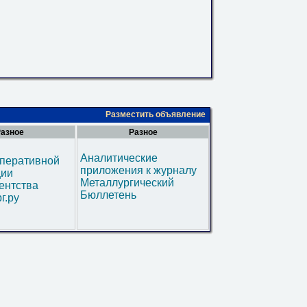
Разместить объявление
азное
Разное
Аналитические
оперативной
приложения к журналу
ии
Металлургический
ентства
Бюллетень
г.ру