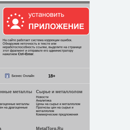
На сайте работает система коррекции ошибок.
Обнаружив неточность в тексте или
неработоспособность ссылки, выделите на странице
этот фрагмент и отправьте его администратору
нажатием
Ctrl
+
Enter
.
18+
Бизнес Онлайн
енные металлы
Сырье и металлолом
Новости
Аналитика
рагоценные металлы
Цены на сырье и металлолом
ен на драгоценные
Прогнозы цен на сырье и
металлолом
Коммерческие предложения
а
MetalTorg.Ru