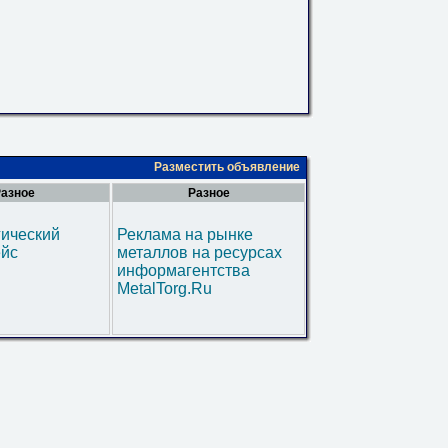
Разместить объявление
азное
Разное
гический
Реклама на рынке
ейс
металлов на ресурсах
информагентства
MetalTorg.Ru