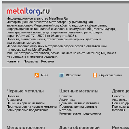
Информационное агентство MetalTorg.Ru
.
Информационное агентство Металлторг. Ру (MetalTorg.Ru)
зарегистрировано Федеральной службой по надзору в сфере связи,
информационных технологий и массовых коммуникаций (Роскомнадзор),
регистрационный номер и дата принятия решения о регистрации:
серия ИА № ФС 77 - 85704 от 03 августа 2023 г.
Новости, аналитика, цены, статистика рынка черных, цветных и
драгоценных металлов.
Использование открытых материалов разрешается с обязательной
гиперссылкой на MetalTorg.Ru
Мнение авторов материалов, размещаемых на сайте MetalTorg.Ru, может
не совпадать с мнением редакции.
Контакты
Подписка
Реклама
RSS
ВКонтакте
Одноклассники
Черные металлы
Цветные металлы
Драгоц
Новости
Новости
Новости
Аналитика
Аналитика
Аналитика
Цены на черные металлы
Цены на цветные металлы
Цены на д
Прогнозы цен на черные металлы
Прогнозы цен на цветные
Прогнозы ц
Коммерческие предложения
металлы
металлы
Коммерческие предложения
Металлоторговля
Доска объявлений
Реклам