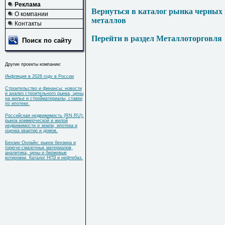
Реклама
Вернуться в каталог рынка черных
О компании
металлов
Контакты
Перейти в раздел Металлоторговля
Поиск по сайту
Другие проекты компании:
Инфляция в 2026 году в России
Строительство и финансы: новости
и анализ строительного рынка, цены
на жилье и стройматериалы, ставки
по ипотеке.
Российская недвижимость (RN.RU):
рынок коммерческой и жилой
недвижимости и земли, ипотека и
оценка квартир и домов.
Бензин Онлайн: рынок бензина и
горюче-смазочных материалов,
аналитика, цены и биржевые
котировки. Каталог НПЗ и нефтебаз.