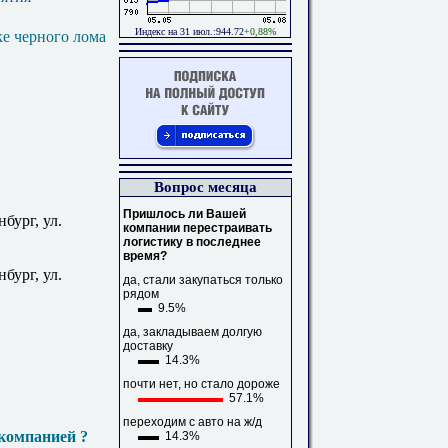
Индекс на 31 июл.:944.72
+0,88%
ке черного лома
Вопрос месяца
Пришлось ли Вашей
бург, ул.
компании перестраивать
логистику в последнее
время?
бург, ул.
да, стали закупаться только
рядом
9.5%
да, закладываем долгую
доставку
14.3%
почти нет, но стало дороже
57.1%
переходим с авто на ж/д
компанией ?
14.3%