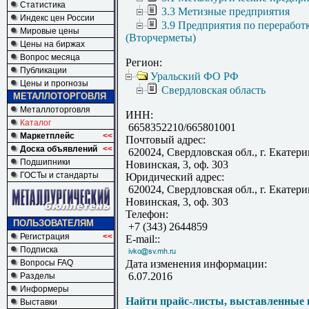
Статистика
3.3 Метизные предприятия
Индекс цен России
3.9 Предприятия по переработ
Мировые цены
(Вторчерметы)
Цены на биржах
Вопрос месяца
Регион:
Публикации
Уральский ФО РФ
Цены и прогнозы
Свердловская область
МЕТАЛЛОТОРГОВЛЯ
Металлоторговля
ИНН:
Каталог
6658352210/665801001
Маркетплейс
<<
Почтовый адрес:
Доска объявлений
<<
620024, Свердловская обл., г. Екатерин
Подшипники
Новинская, 3, оф. 303
ГОСТы и стандарты
Юридический адрес:
620024, Свердловская обл., г. Екатерин
Новинская, 3, оф. 303
Телефон:
ПОЛЬЗОВАТЕЛЯМ
+7 (343) 2644859
Регистрация
<<
E-mail::
Подписка
Вопросы FAQ
Дата изменения информации:
6.07.2016
Разделы
Информеры
Найти прайс-листы, выставленные 
Выставки