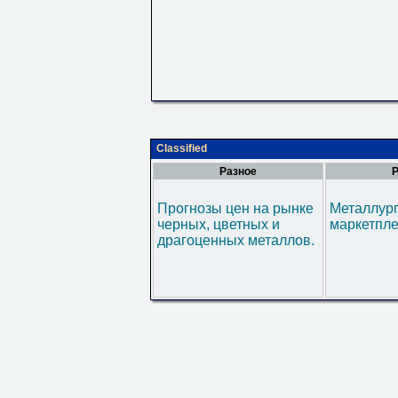
Classified
Разное
Р
Прогнозы цен на рынке
Металлур
черных, цветных и
маркетпл
драгоценных металлов.