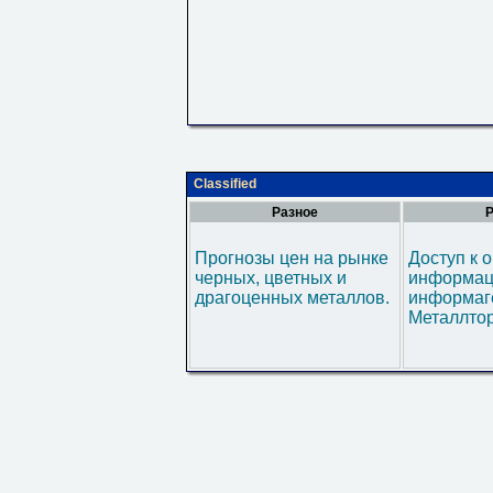
Classified
Разное
Р
Прогнозы цен на рынке
Доступ к 
черных, цветных и
информац
драгоценных металлов.
информаг
Металлтор