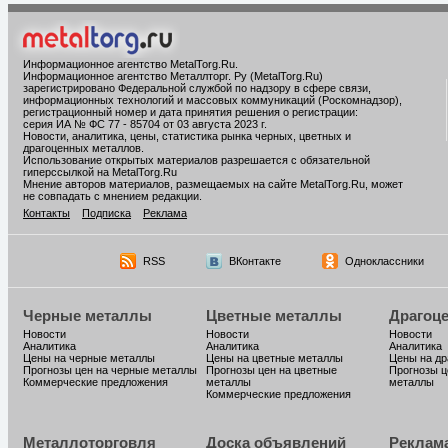
Информационное агентство MetalTorg.Ru
.
Информационное агентство Металлторг. Ру (MetalTorg.Ru)
зарегистрировано Федеральной службой по надзору в сфере связи,
информационных технологий и массовых коммуникаций (Роскомнадзор),
регистрационный номер и дата принятия решения о регистрации:
серия ИА № ФС 77 - 85704 от 03 августа 2023 г.
Новости, аналитика, цены, статистика рынка черных, цветных и
драгоценных металлов.
Использование открытых материалов разрешается с обязательной
гиперссылкой на MetalTorg.Ru
Мнение авторов материалов, размещаемых на сайте MetalTorg.Ru, может
не совпадать с мнением редакции.
Контакты
Подписка
Реклама
RSS
ВКонтакте
Одноклассники
Черные металлы
Цветные металлы
Драгоц
Новости
Новости
Новости
Аналитика
Аналитика
Аналитика
Цены на черные металлы
Цены на цветные металлы
Цены на д
Прогнозы цен на черные металлы
Прогнозы цен на цветные
Прогнозы ц
Коммерческие предложения
металлы
металлы
Коммерческие предложения
Металлоторговля
Доска объявлений
Реклам