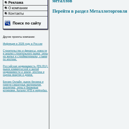
металлов
Реклама
О компании
Перейти в раздел Металлоторговля
Контакты
Поиск по сайту
Другие проекты компании:
Инфляция в 2026 году в России
Строительство и финансы: новости
и анализ строительного рынка, цены
на жилье и стройматериалы, ставки
по ипотеке.
Российская недвижимость (RN.RU):
рынок коммерческой и жилой
недвижимости и земли, ипотека и
оценка квартир и домов.
Бензин Онлайн: рынок бензина и
горюче-смазочных материалов,
аналитика, цены и биржевые
котировки. Каталог НПЗ и нефтебаз.