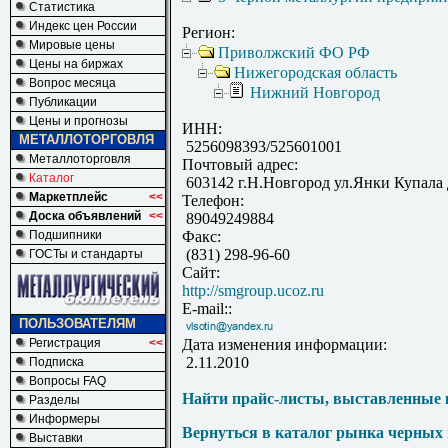
Статистика
Индекс цен России
Регион:
Мировые цены
Приволжский ФО РФ
Цены на биржах
Нижегородская область
Вопрос месяца
Нижний Новгород
Публикации
Цены и прогнозы
ИНН:
МЕТАЛЛОТОРГОВЛЯ
5256098393/525601001
Металлоторговля
Почтовый адрес:
Каталог
603142 г.Н.Новгород ул.Янки Купала 
Маркетплейс
<<
Телефон:
Доска объявлений
<<
89049249884
Подшипники
Факс:
(831) 298-96-60
ГОСТы и стандарты
Сайт:
http://smgroup.ucoz.ru
E-mail::
ПОЛЬЗОВАТЕЛЯМ
Регистрация
<<
Дата изменения информации:
2.11.2010
Подписка
Вопросы FAQ
Найти прайс-листы, выставленные 
Разделы
Информеры
Вернуться в каталог рынка черных
Выставки