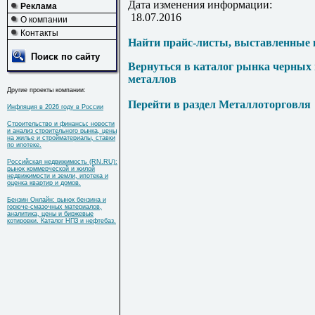
Дата изменения информации:
Реклама
18.07.2016
О компании
Контакты
Найти прайс-листы, выставленные 
Поиск по сайту
Вернуться в каталог рынка черных
металлов
Другие проекты компании:
Перейти в раздел Металлоторговля
Инфляция в 2026 году в России
Строительство и финансы: новости
и анализ строительного рынка, цены
на жилье и стройматериалы, ставки
по ипотеке.
Российская недвижимость (RN.RU):
рынок коммерческой и жилой
недвижимости и земли, ипотека и
оценка квартир и домов.
Бензин Онлайн: рынок бензина и
горюче-смазочных материалов,
аналитика, цены и биржевые
котировки. Каталог НПЗ и нефтебаз.