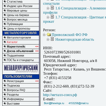
Статистика
спецстали
Индекс цен России
1.6 Специализация - Алюмини
Мировые цены
профили
Цены на биржах
1.7 Специализация - Цветные 
Вопрос месяца
прокат
Публикации
Цены и прогнозы
Регион:
МЕТАЛЛОТОРГОВЛЯ
Приволжский ФО РФ
Металлоторговля
Нижегородская область
Каталог
Маркетплейс
<<
ИНН:
Доска объявлений
<<
5261072390/526101001
Подшипники
Почтовый адрес:
ГОСТы и стандарты
603058, Нижний Новгород, а/я 8
Юридический адрес:
Респ Татарстан, г Казань, ул Вишневск
Телефон:
ПОЛЬЗОВАТЕЛЯМ
+7 (831) 4153258
Регистрация
<<
Факс:
Подписка
(831) 2-212-669, (831)272-52-39
Вопросы FAQ
Сайт:
http://металл-союз.рф
Разделы
E-mail::
Информеры
Выставки