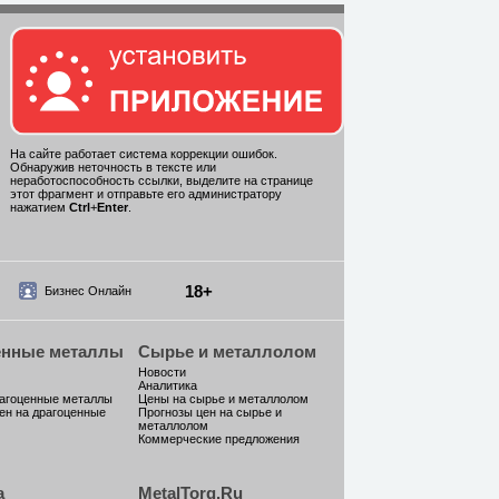
На сайте работает система коррекции ошибок.
Обнаружив неточность в тексте или
неработоспособность ссылки, выделите на странице
этот фрагмент и отправьте его администратору
нажатием
Ctrl
+
Enter
.
18+
Бизнес Онлайн
енные металлы
Сырье и металлолом
Новости
Аналитика
рагоценные металлы
Цены на сырье и металлолом
ен на драгоценные
Прогнозы цен на сырье и
металлолом
Коммерческие предложения
а
MetalTorg.Ru