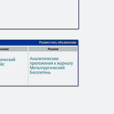
Разместить объявление
азное
Разное
Аналитические
гический
приложения к журналу
ейс
Металлургический
Бюллетень