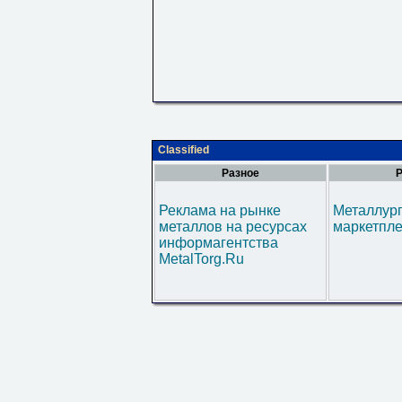
Classified
Разное
Р
Реклама на рынке
Металлур
металлов на ресурсах
маркетпл
информагентства
MetalTorg.Ru