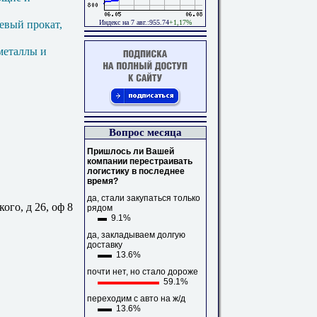
Индекс на 7 авг.:955.74
+1,17%
евый прокат,
металлы и
Вопрос месяца
Пришлось ли Вашей
компании перестраивать
логистику в последнее
время?
да, стали закупаться только
ого, д 26, оф 8
рядом
9.1%
да, закладываем долгую
доставку
13.6%
почти нет, но стало дороже
59.1%
переходим с авто на ж/д
13.6%