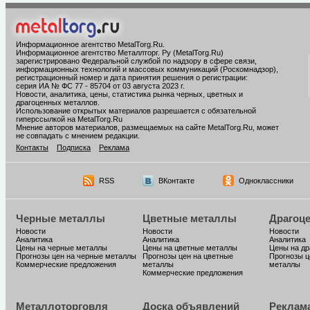
Информационное агентство MetalTorg.Ru
.
Информационное агентство Металлторг. Ру (MetalTorg.Ru)
зарегистрировано Федеральной службой по надзору в сфере связи,
информационных технологий и массовых коммуникаций (Роскомнадзор),
регистрационный номер и дата принятия решения о регистрации:
серия ИА № ФС 77 - 85704 от 03 августа 2023 г.
Новости, аналитика, цены, статистика рынка черных, цветных и
драгоценных металлов.
Использование открытых материалов разрешается с обязательной
гиперссылкой на MetalTorg.Ru
Мнение авторов материалов, размещаемых на сайте MetalTorg.Ru, может
не совпадать с мнением редакции.
Контакты
Подписка
Реклама
RSS
ВКонтакте
Одноклассники
Черные металлы
Цветные металлы
Драгоц
Новости
Новости
Новости
Аналитика
Аналитика
Аналитика
Цены на черные металлы
Цены на цветные металлы
Цены на д
Прогнозы цен на черные металлы
Прогнозы цен на цветные
Прогнозы ц
Коммерческие предложения
металлы
металлы
Коммерческие предложения
Металлоторговля
Доска объявлений
Реклам