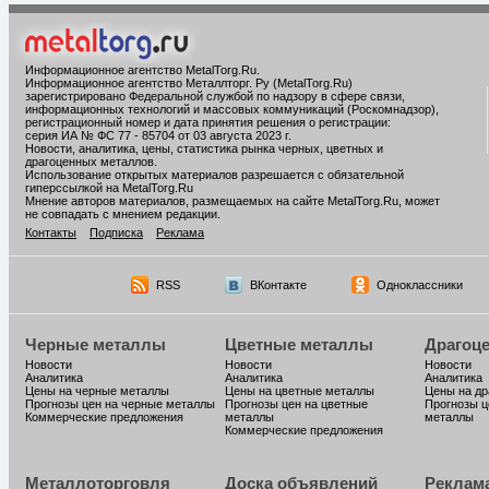
Информационное агентство MetalTorg.Ru
.
Информационное агентство Металлторг. Ру (MetalTorg.Ru)
зарегистрировано Федеральной службой по надзору в сфере связи,
информационных технологий и массовых коммуникаций (Роскомнадзор),
регистрационный номер и дата принятия решения о регистрации:
серия ИА № ФС 77 - 85704 от 03 августа 2023 г.
Новости, аналитика, цены, статистика рынка черных, цветных и
драгоценных металлов.
Использование открытых материалов разрешается с обязательной
гиперссылкой на MetalTorg.Ru
Мнение авторов материалов, размещаемых на сайте MetalTorg.Ru, может
не совпадать с мнением редакции.
Контакты
Подписка
Реклама
RSS
ВКонтакте
Одноклассники
Черные металлы
Цветные металлы
Драгоц
Новости
Новости
Новости
Аналитика
Аналитика
Аналитика
Цены на черные металлы
Цены на цветные металлы
Цены на д
Прогнозы цен на черные металлы
Прогнозы цен на цветные
Прогнозы ц
Коммерческие предложения
металлы
металлы
Коммерческие предложения
Металлоторговля
Доска объявлений
Реклам