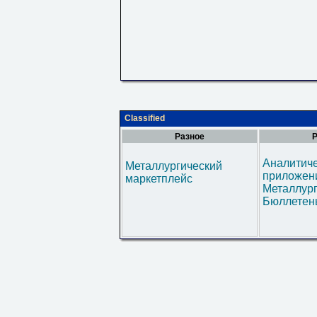
Classified
Разное
Р
Аналитич
Металлургический
приложени
маркетплейс
Металлур
Бюллетен