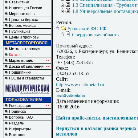
Статистика
1.3 Специализация - Трубная 
Индекс цен России
1.8 Универсальные поставщик
Мировые цены
Цены на биржах
Регион:
Вопрос месяца
Уральский ФО РФ
Публикации
Свердловская область
Цены и прогнозы
МЕТАЛЛОТОРГОВЛЯ
Почтовый адрес:
Металлоторговля
620026, г. Екатеринбург, ул. Белинског
Каталог
Телефон:
Маркетплейс
<<
+7 (343) 2531355
Доска объявлений
<<
Факс:
Подшипники
(343) 253-13-55
ГОСТы и стандарты
Сайт:
http://www.usibmetall.ru
E-mail::
ПОЛЬЗОВАТЕЛЯМ
Дата изменения информации:
Регистрация
<<
16.08.2016
Подписка
Вопросы FAQ
Найти прайс-листы, выставленные 
Разделы
Вернуться в каталог рынка черных
Информеры
металлов
Выставки