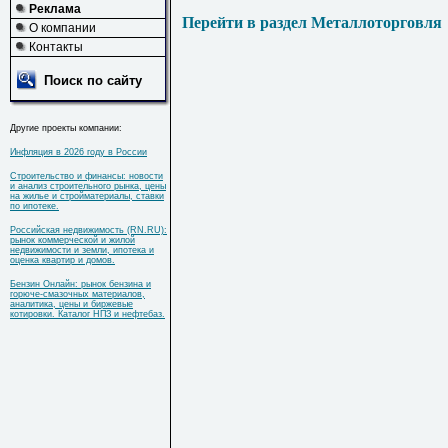
Реклама
Перейти в раздел Металлоторговля
О компании
Контакты
Поиск по сайту
Другие проекты компании:
Инфляция в 2026 году в России
Строительство и финансы: новости
и анализ строительного рынка, цены
на жилье и стройматериалы, ставки
по ипотеке.
Российская недвижимость (RN.RU):
рынок коммерческой и жилой
недвижимости и земли, ипотека и
оценка квартир и домов.
Бензин Онлайн: рынок бензина и
горюче-смазочных материалов,
аналитика, цены и биржевые
котировки. Каталог НПЗ и нефтебаз.