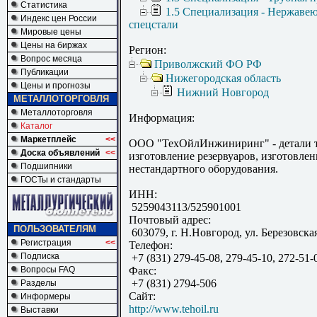
Статистика
1.5 Специализация - Нержаве
Индекс цен России
спецстали
Мировые цены
Цены на биржах
Регион:
Вопрос месяца
Приволжский ФО РФ
Публикации
Нижегородская область
Цены и прогнозы
Нижний Новгород
МЕТАЛЛОТОРГОВЛЯ
Металлоторговля
Информация:
Каталог
Маркетплейс
<<
ООО "ТехОйлИнжиниринг" - детали т
Доска объявлений
<<
изготовление резервуаров, изготовлен
Подшипники
нестандартного оборудования.
ГОСТы и стандарты
ИНН:
5259043113/525901001
Почтовый адрес:
ПОЛЬЗОВАТЕЛЯМ
603079, г. Н.Новгород, ул. Березовска
Регистрация
<<
Телефон:
Подписка
+7 (831) 279-45-08, 279-45-10, 272-51-
Вопросы FAQ
Факс:
+7 (831) 2794-506
Разделы
Сайт:
Информеры
http://www.tehoil.ru
Выставки