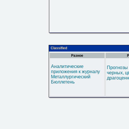
Classified
Разное
Р
Аналитические
Прогнозы 
приложения к журналу
черных, ц
Металлургический
драгоценн
Бюллетень