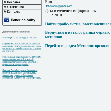
E-mail::
Реклама
О компании
Дата изменения информации:
Контакты
1.12.2010
Поиск по сайту
Найти прайс-листы, выставленные 
Вернуться в каталог рынка черных
Другие проекты компании:
металлов
Инфляция в 2026 году в России
Строительство и финансы: новости
Перейти в раздел Металлоторговля
и анализ строительного рынка, цены
на жилье и стройматериалы, ставки
по ипотеке.
Российская недвижимость (RN.RU):
рынок коммерческой и жилой
недвижимости и земли, ипотека и
оценка квартир и домов.
Бензин Онлайн: рынок бензина и
горюче-смазочных материалов,
аналитика, цены и биржевые
котировки. Каталог НПЗ и нефтебаз.