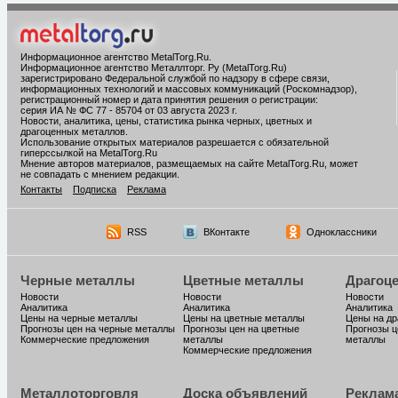
Информационное агентство MetalTorg.Ru
.
Информационное агентство Металлторг. Ру (MetalTorg.Ru)
зарегистрировано Федеральной службой по надзору в сфере связи,
информационных технологий и массовых коммуникаций (Роскомнадзор),
регистрационный номер и дата принятия решения о регистрации:
серия ИА № ФС 77 - 85704 от 03 августа 2023 г.
Новости, аналитика, цены, статистика рынка черных, цветных и
драгоценных металлов.
Использование открытых материалов разрешается с обязательной
гиперссылкой на MetalTorg.Ru
Мнение авторов материалов, размещаемых на сайте MetalTorg.Ru, может
не совпадать с мнением редакции.
Контакты
Подписка
Реклама
RSS
ВКонтакте
Одноклассники
Черные металлы
Цветные металлы
Драгоц
Новости
Новости
Новости
Аналитика
Аналитика
Аналитика
Цены на черные металлы
Цены на цветные металлы
Цены на д
Прогнозы цен на черные металлы
Прогнозы цен на цветные
Прогнозы ц
Коммерческие предложения
металлы
металлы
Коммерческие предложения
Металлоторговля
Доска объявлений
Реклам