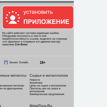
На сайте работает система коррекции ошибок.
Обнаружив неточность в тексте или
неработоспособность ссылки, выделите на странице
этот фрагмент и отправьте его администратору
нажатием
Ctrl
+
Enter
.
18+
Бизнес Онлайн
енные металлы
Сырье и металлолом
Новости
Аналитика
рагоценные металлы
Цены на сырье и металлолом
ен на драгоценные
Прогнозы цен на сырье и
металлолом
Коммерческие предложения
а
MetalTorg.Ru