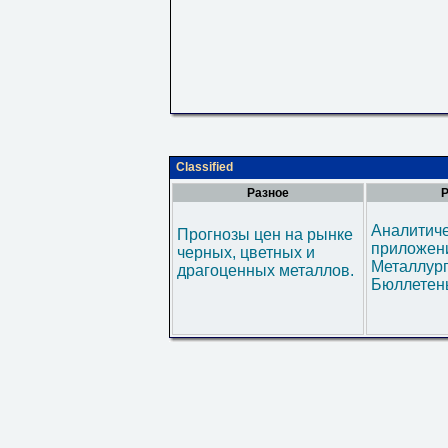
Classified
Разное
Р
Аналитич
Прогнозы цен на рынке
приложени
черных, цветных и
Металлур
драгоценных металлов.
Бюллетен