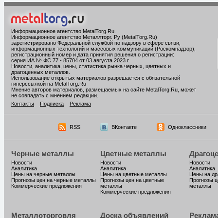
Информационное агентство MetalTorg.Ru
.
Информационное агентство Металлторг. Ру (MetalTorg.Ru)
зарегистрировано Федеральной службой по надзору в сфере связи,
информационных технологий и массовых коммуникаций (Роскомнадзор),
регистрационный номер и дата принятия решения о регистрации:
серия ИА № ФС 77 - 85704 от 03 августа 2023 г.
Новости, аналитика, цены, статистика рынка черных, цветных и
драгоценных металлов.
Использование открытых материалов разрешается с обязательной
гиперссылкой на MetalTorg.Ru
Мнение авторов материалов, размещаемых на сайте MetalTorg.Ru, может
не совпадать с мнением редакции.
Контакты
Подписка
Реклама
RSS
ВКонтакте
Одноклассники
Черные металлы
Цветные металлы
Драгоц
Новости
Новости
Новости
Аналитика
Аналитика
Аналитика
Цены на черные металлы
Цены на цветные металлы
Цены на д
Прогнозы цен на черные металлы
Прогнозы цен на цветные
Прогнозы ц
Коммерческие предложения
металлы
металлы
Коммерческие предложения
Металлоторговля
Доска объявлений
Реклам