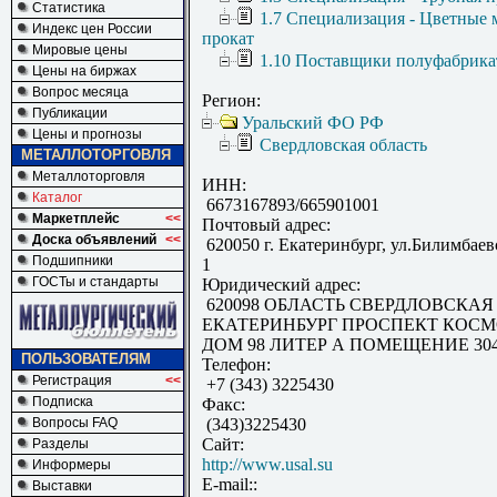
Статистика
1.7 Специализация - Цветные 
Индекс цен России
прокат
Мировые цены
1.10 Поставщики полуфабрика
Цены на биржах
Вопрос месяца
Регион:
Публикации
Уральский ФО РФ
Цены и прогнозы
Свердловская область
МЕТАЛЛОТОРГОВЛЯ
Металлоторговля
ИНН:
Каталог
6673167893/665901001
Маркетплейс
<<
Почтовый адрес:
Доска объявлений
<<
620050 г. Екатеринбург, ул.Билимбаевс
Подшипники
1
ГОСТы и стандарты
Юридический адрес:
620098 ОБЛАСТЬ СВЕРДЛОВСКАЯ
ЕКАТЕРИНБУРГ ПРОСПЕКТ КОС
ДОМ 98 ЛИТЕР А ПОМЕЩЕНИЕ 30
ПОЛЬЗОВАТЕЛЯМ
Телефон:
Регистрация
<<
+7 (343) 3225430
Подписка
Факс:
Вопросы FAQ
(343)3225430
Сайт:
Разделы
http://www.usal.su
Информеры
E-mail::
Выставки