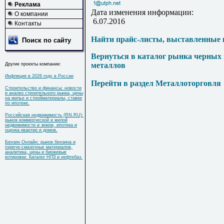
Реклама
Дата изменения информации:
О компании
6.07.2016
Контакты
Найти прайс-листы, выставленные 
Поиск по сайту
Вернуться в каталог рынка черных
металлов
Другие проекты компании:
Инфляция в 2026 году в России
Перейти в раздел Металлоторговля
Строительство и финансы: новости
и анализ строительного рынка, цены
на жилье и стройматериалы, ставки
по ипотеке.
Российская недвижимость (RN.RU):
рынок коммерческой и жилой
недвижимости и земли, ипотека и
оценка квартир и домов.
Бензин Онлайн: рынок бензина и
горюче-смазочных материалов,
аналитика, цены и биржевые
котировки. Каталог НПЗ и нефтебаз.