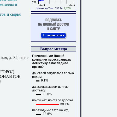
металлы и
Индекс на 7 авг.:955.74
+1,17%
тов и сырья
Вопрос месяца
Пришлось ли Вашей
кая, д. 32, офис
компании перестраивать
логистику в последнее
время?
 ГОРОД
да, стали закупаться только
МОНАВТОВ
рядом
9.1%
4
да, закладываем долгую
доставку
13.6%
почти нет, но стало дороже
59.1%
переходим с авто на ж/д
13.6%