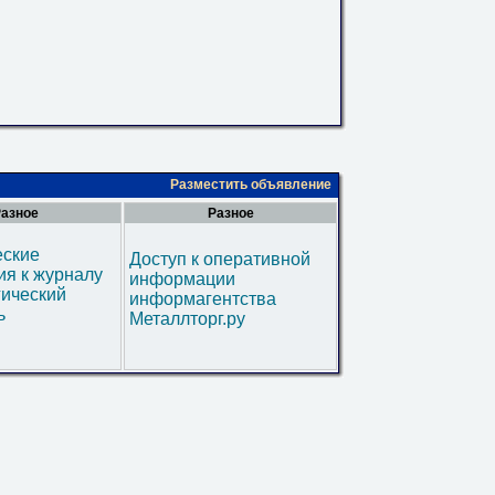
Разместить объявление
азное
Разное
еские
Доступ к оперативной
я к журналу
информации
гический
информагентства
ь
Металлторг.ру