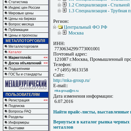
Статистика
1.2 Специализация - Стальной
Индекс цен России
1.3 Специализация - Трубная 
Мировые цены
Цены на биржах
Регион:
Вопрос месяца
Центральный ФО РФ
Публикации
Москва
Цены и прогнозы
МЕТАЛЛОТОРГОВЛЯ
ИНН:
Металлоторговля
7730634299/773001001
Каталог
Почтовый адрес:
Маркетплейс
<<
121087 г.Москва, Промышленный прое
Доска объявлений
<<
Телефон:
Подшипники
+7 (495) 9613158
ГОСТы и стандарты
Сайт:
http://mka-group.ru/
E-mail::
ПОЛЬЗОВАТЕЛЯМ
Дата изменения информации:
Регистрация
<<
6.07.2016
Подписка
Вопросы FAQ
Найти прайс-листы, выставленные 
Разделы
Вернуться в каталог рынка черных
Информеры
металлов
Выставки