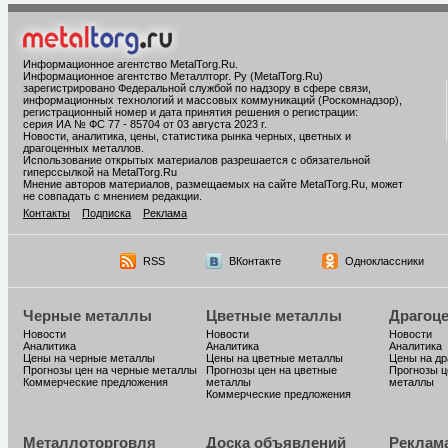
Информационное агентство MetalTorg.Ru
.
Информационное агентство Металлторг. Ру (MetalTorg.Ru)
зарегистрировано Федеральной службой по надзору в сфере связи,
информационных технологий и массовых коммуникаций (Роскомнадзор),
регистрационный номер и дата принятия решения о регистрации:
серия ИА № ФС 77 - 85704 от 03 августа 2023 г.
Новости, аналитика, цены, статистика рынка черных, цветных и
драгоценных металлов.
Использование открытых материалов разрешается с обязательной
гиперссылкой на MetalTorg.Ru
Мнение авторов материалов, размещаемых на сайте MetalTorg.Ru, может
не совпадать с мнением редакции.
Контакты
Подписка
Реклама
RSS
ВКонтакте
Одноклассники
Черные металлы
Цветные металлы
Драгоц
Новости
Новости
Новости
Аналитика
Аналитика
Аналитика
Цены на черные металлы
Цены на цветные металлы
Цены на д
Прогнозы цен на черные металлы
Прогнозы цен на цветные
Прогнозы ц
Коммерческие предложения
металлы
металлы
Коммерческие предложения
Металлоторговля
Доска объявлений
Реклам