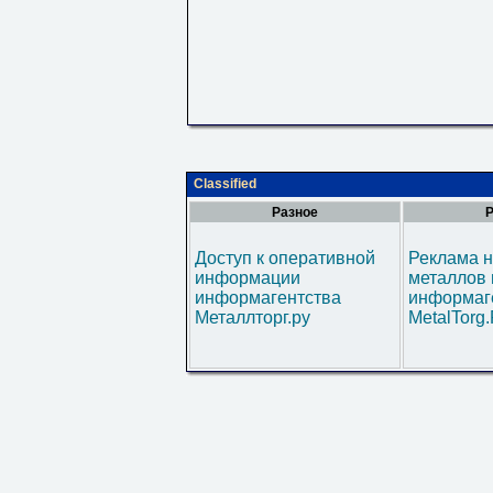
Classified
Разное
Р
Доступ к оперативной
Реклама н
информации
металлов 
информагентства
информаг
Металлторг.ру
MetalTorg