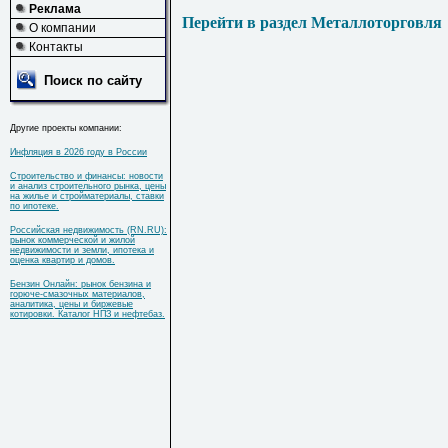
Реклама
Перейти в раздел Металлоторговля
О компании
Контакты
Поиск по сайту
Другие проекты компании:
Инфляция в 2026 году в России
Строительство и финансы: новости
и анализ строительного рынка, цены
на жилье и стройматериалы, ставки
по ипотеке.
Российская недвижимость (RN.RU):
рынок коммерческой и жилой
недвижимости и земли, ипотека и
оценка квартир и домов.
Бензин Онлайн: рынок бензина и
горюче-смазочных материалов,
аналитика, цены и биржевые
котировки. Каталог НПЗ и нефтебаз.