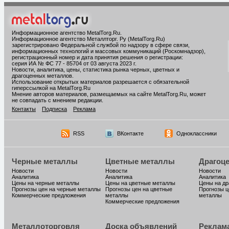
Информационное агентство MetalTorg.Ru
.
Информационное агентство Металлторг. Ру (MetalTorg.Ru)
зарегистрировано Федеральной службой по надзору в сфере связи,
информационных технологий и массовых коммуникаций (Роскомнадзор),
регистрационный номер и дата принятия решения о регистрации:
серия ИА № ФС 77 - 85704 от 03 августа 2023 г.
Новости, аналитика, цены, статистика рынка черных, цветных и
драгоценных металлов.
Использование открытых материалов разрешается с обязательной
гиперссылкой на MetalTorg.Ru
Мнение авторов материалов, размещаемых на сайте MetalTorg.Ru, может
не совпадать с мнением редакции.
Контакты
Подписка
Реклама
RSS
ВКонтакте
Одноклассники
Черные металлы
Цветные металлы
Драгоц
Новости
Новости
Новости
Аналитика
Аналитика
Аналитика
Цены на черные металлы
Цены на цветные металлы
Цены на д
Прогнозы цен на черные металлы
Прогнозы цен на цветные
Прогнозы ц
Коммерческие предложения
металлы
металлы
Коммерческие предложения
Металлоторговля
Доска объявлений
Реклам