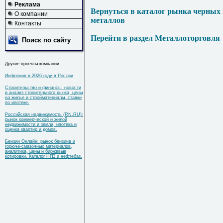
Реклама
Вернуться в каталог рынка черных
О компании
металлов
Контакты
Перейти в раздел Металлоторговля
Поиск по сайту
Другие проекты компании:
Инфляция в 2026 году в России
Строительство и финансы: новости
и анализ строительного рынка, цены
на жилье и стройматериалы, ставки
по ипотеке.
Российская недвижимость (RN.RU):
рынок коммерческой и жилой
недвижимости и земли, ипотека и
оценка квартир и домов.
Бензин Онлайн: рынок бензина и
горюче-смазочных материалов,
аналитика, цены и биржевые
котировки. Каталог НПЗ и нефтебаз.