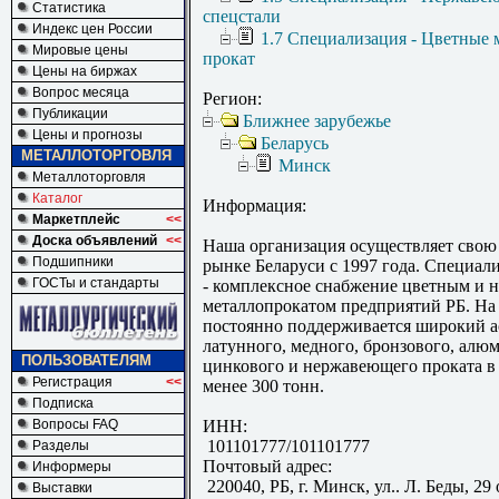
Статистика
спецстали
Индекс цен России
1.7 Специализация - Цветные 
Мировые цены
прокат
Цены на биржах
Вопрос месяца
Регион:
Публикации
Ближнее зарубежье
Цены и прогнозы
Беларусь
МЕТАЛЛОТОРГОВЛЯ
Минск
Металлоторговля
Каталог
Информация:
Маркетплейс
<<
Доска объявлений
<<
Наша организация осуществляет свою 
Подшипники
рынке Беларуси с 1997 года. Специал
ГОСТы и стандарты
- комплексное снабжение цветным и
металлопрокатом предприятий РБ. На
постоянно поддерживается широкий а
латунного, медного, бронзового, алю
ПОЛЬЗОВАТЕЛЯМ
цинкового и нержавеющего проката в 
Регистрация
<<
менее 300 тонн.
Подписка
Вопросы FAQ
ИНН:
101101777/101101777
Разделы
Почтовый адрес:
Информеры
220040, РБ, г. Минск, ул.. Л. Беды, 29
Выставки