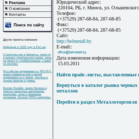
Юридический адрес:
Реклама
220104, РБ, г. Минск, ул. Ольшевского
О компании
Телефон:
Контакты
(+37529) 287-68-84, 287-68-85
Факс:
Поиск по сайту
(+37529) 287-68-84, 287-68-85
Сайт:
Другие проекты компании:
http://belmetall.by
E-mail::
Инфляция в 2026 году в России
Строительство и финансы: новости
Дата изменения информации:
и анализ строительного рынка, цены
на жилье и стройматериалы, ставки
15.03.2011
по ипотеке.
Российская недвижимость (RN.RU):
Найти прайс-листы, выставленные 
рынок коммерческой и жилой
недвижимости и земли, ипотека и
оценка квартир и домов.
Вернуться в каталог рынка черных
Бензин Онлайн: рынок бензина и
металлов
горюче-смазочных материалов,
аналитика, цены и биржевые
котировки. Каталог НПЗ и нефтебаз.
Перейти в раздел Металлоторговля