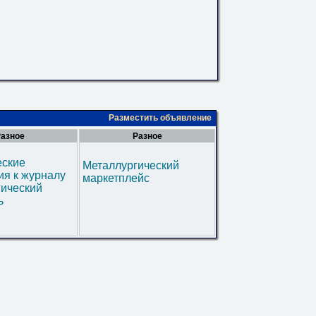
Разместить объявление
азное
Разное
еские
Металлургический
я к журналу
маркетплейс
гический
ь