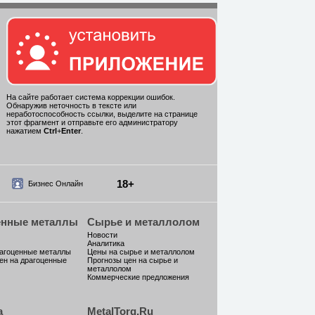
На сайте работает система коррекции ошибок.
Обнаружив неточность в тексте или
неработоспособность ссылки, выделите на странице
этот фрагмент и отправьте его администратору
нажатием
Ctrl
+
Enter
.
18+
Бизнес Онлайн
енные металлы
Сырье и металлолом
Новости
Аналитика
рагоценные металлы
Цены на сырье и металлолом
ен на драгоценные
Прогнозы цен на сырье и
металлолом
Коммерческие предложения
а
MetalTorg.Ru