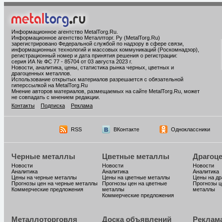
Информационное агентство MetalTorg.Ru
.
Информационное агентство Металлторг. Ру (MetalTorg.Ru)
зарегистрировано Федеральной службой по надзору в сфере связи,
информационных технологий и массовых коммуникаций (Роскомнадзор),
регистрационный номер и дата принятия решения о регистрации:
серия ИА № ФС 77 - 85704 от 03 августа 2023 г.
Новости, аналитика, цены, статистика рынка черных, цветных и
драгоценных металлов.
Использование открытых материалов разрешается с обязательной
гиперссылкой на MetalTorg.Ru
Мнение авторов материалов, размещаемых на сайте MetalTorg.Ru, может
не совпадать с мнением редакции.
Контакты
Подписка
Реклама
RSS
ВКонтакте
Одноклассники
Черные металлы
Цветные металлы
Драгоц
Новости
Новости
Новости
Аналитика
Аналитика
Аналитика
Цены на черные металлы
Цены на цветные металлы
Цены на д
Прогнозы цен на черные металлы
Прогнозы цен на цветные
Прогнозы ц
Коммерческие предложения
металлы
металлы
Коммерческие предложения
Металлоторговля
Доска объявлений
Реклам