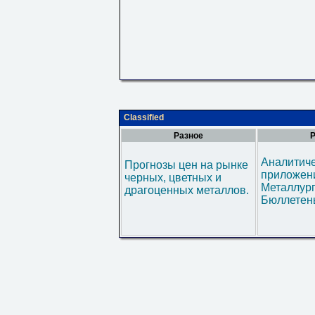
Classified
Разное
Р
Аналитич
Прогнозы цен на рынке
приложени
черных, цветных и
Металлур
драгоценных металлов.
Бюллетен