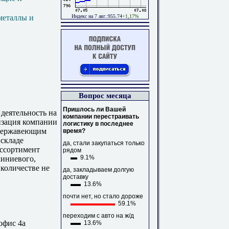
Индекс на 7 авг.:955.74
+1,17%
металлы и
Вопрос месяца
Пришлось ли Вашей
деятельность на
компании перестраивать
изация компании
логистику в последнее
 нержавеющим
время?
 складе
да, стали закупаться только
ссортимент
рядом
9.1%
миниевого,
количестве не
да, закладываем долгую
доставку
13.6%
почти нет, но стало дороже
59.1%
переходим с авто на ж/д
 офис 4а
13.6%