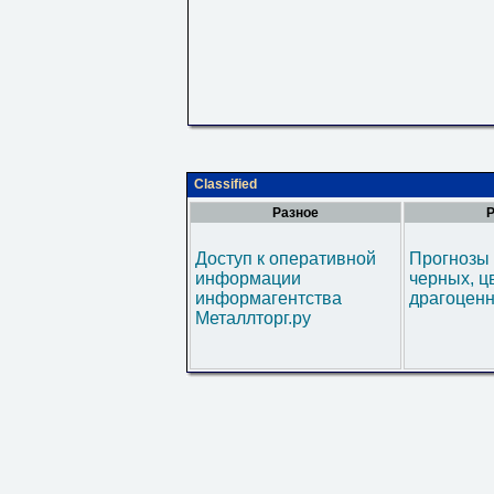
Classified
Разное
Р
Доступ к оперативной
Прогнозы 
информации
черных, ц
информагентства
драгоценн
Металлторг.ру