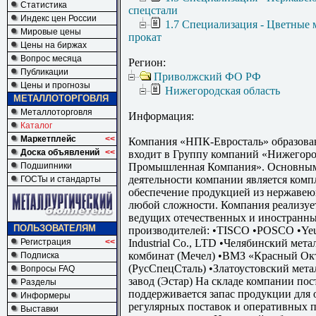
Статистика
спецстали
Индекс цен России
1.7 Специализация - Цветные 
Мировые цены
прокат
Цены на биржах
Вопрос месяца
Регион:
Публикации
Приволжский ФО РФ
Цены и прогнозы
Нижегородская область
МЕТАЛЛОТОРГОВЛЯ
Металлоторговля
Информация:
Каталог
Маркетплейс
<<
Компания «НПК-Евросталь» образован
Доска объявлений
<<
входит в Группу компаний «Нижегоро
Подшипники
Промышленная Компания». Основным
деятельности компании является комп
ГОСТы и стандарты
обеспечение продукцией из нержавею
любой сложности. Компания реализу
ведущих отечественных и иностранн
ПОЛЬЗОВАТЕЛЯМ
производителей: •TISCO •POSCO •Ye
Регистрация
<<
Industrial Co., LTD •Челябинский мет
комбинат (Мечел) •ВМЗ «Красный Ок
Подписка
(РусСпецСталь) •Златоустовский мет
Вопросы FAQ
завод (Эстар) На складе компании по
Разделы
поддерживается запас продукции для 
Информеры
регулярных поставок и оперативных 
Выставки