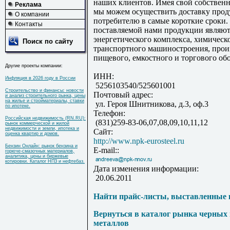
наших клиентов. Имея свой собственн
Реклама
мы можем осуществить доставку про
О компании
потребителю в самые короткие сроки
Контакты
поставляемой нами продукции являют
энергетического комплекса, химическ
Поиск по сайту
транспортного машиностроения, прои
пищевого, емкостного и торгового об
Другие проекты компании:
ИНН:
Инфляция в 2026 году в России
5256103540/525601001
Строительство и финансы: новости
Почтовый адрес:
и анализ строительного рынка, цены
на жилье и стройматериалы, ставки
ул. Героя Шнитникова, д.3, оф.3
по ипотеке.
Телефон:
Российская недвижимость (RN.RU):
(831)259-83-06,07,08,09,10,11,12
рынок коммерческой и жилой
недвижимости и земли, ипотека и
Сайт:
оценка квартир и домов.
http://www.npk-eurosteel.ru
Бензин Онлайн: рынок бензина и
E-mail::
горюче-смазочных материалов,
аналитика, цены и биржевые
котировки. Каталог НПЗ и нефтебаз.
Дата изменения информации:
20.06.2011
Найти прайс-листы, выставленные 
Вернуться в каталог рынка черных
металлов