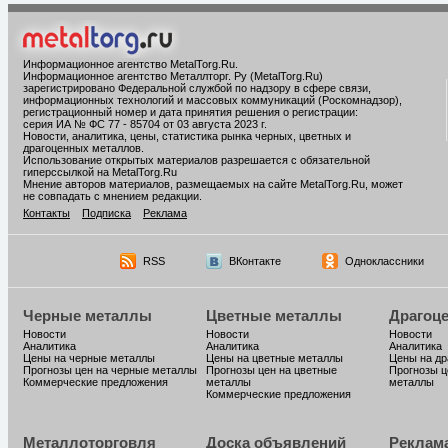
Информационное агентство MetalTorg.Ru
.
Информационное агентство Металлторг. Ру (MetalTorg.Ru)
зарегистрировано Федеральной службой по надзору в сфере связи,
информационных технологий и массовых коммуникаций (Роскомнадзор),
регистрационный номер и дата принятия решения о регистрации:
серия ИА № ФС 77 - 85704 от 03 августа 2023 г.
Новости, аналитика, цены, статистика рынка черных, цветных и
драгоценных металлов.
Использование открытых материалов разрешается с обязательной
гиперссылкой на MetalTorg.Ru
Мнение авторов материалов, размещаемых на сайте MetalTorg.Ru, может
не совпадать с мнением редакции.
Контакты
Подписка
Реклама
RSS
ВКонтакте
Одноклассники
Черные металлы
Цветные металлы
Драгоц
Новости
Новости
Новости
Аналитика
Аналитика
Аналитика
Цены на черные металлы
Цены на цветные металлы
Цены на д
Прогнозы цен на черные металлы
Прогнозы цен на цветные
Прогнозы ц
Коммерческие предложения
металлы
металлы
Коммерческие предложения
Металлоторговля
Доска объявлений
Реклам