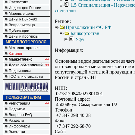
Статистика
1.5 Специализация - Нержаве
Индекс цен России
спецстали
Мировые цены
Цены на биржах
Регион:
Вопрос месяца
Приволжский ФО РФ
Публикации
Башкортостан
Цены и прогнозы
Уфа
МЕТАЛЛОТОРГОВЛЯ
Металлоторговля
Информация:
Каталог
Маркетплейс
<<
Основным видом деятельности являет
Доска объявлений
<<
оптовая продажа металлической сетки
Подшипники
сопутствующей метизной продукции 
ГОСТы и стандарты
России и стран СНГ.
ИНН:
0278179840/027801001
ПОЛЬЗОВАТЕЛЯМ
Почтовый адрес:
Регистрация
<<
450049 ул. Самаркандская 1/2
Подписка
Телефон:
Вопросы FAQ
+7 347 298-40-28
Факс:
Разделы
+7 347 292-68-70
Информеры
Сайт:
Выставки