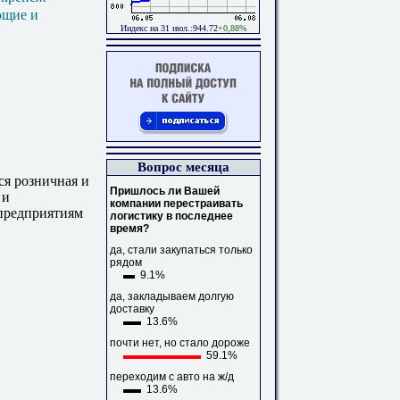
ющие и
Индекс на 31 июл.:944.72
+0,88%
Вопрос месяца
ся розничная и
Пришлось ли Вашей
 и
компании перестраивать
предприятиям
логистику в последнее
время?
да, стали закупаться только
рядом
9.1%
да, закладываем долгую
доставку
13.6%
почти нет, но стало дороже
59.1%
переходим с авто на ж/д
13.6%