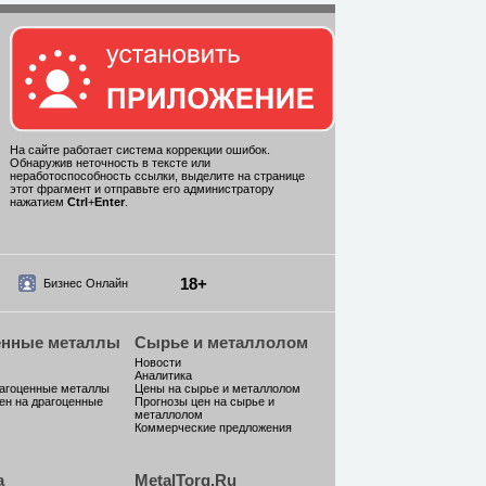
На сайте работает система коррекции ошибок.
Обнаружив неточность в тексте или
неработоспособность ссылки, выделите на странице
этот фрагмент и отправьте его администратору
нажатием
Ctrl
+
Enter
.
18+
Бизнес Онлайн
енные металлы
Сырье и металлолом
Новости
Аналитика
рагоценные металлы
Цены на сырье и металлолом
ен на драгоценные
Прогнозы цен на сырье и
металлолом
Коммерческие предложения
а
MetalTorg.Ru