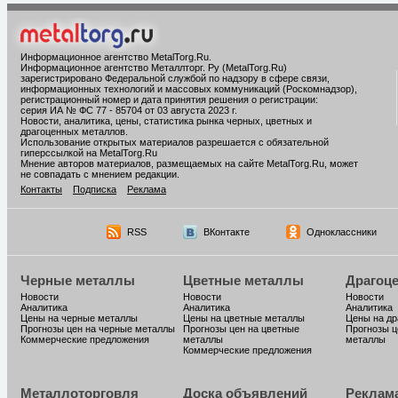
Информационное агентство MetalTorg.Ru
.
Информационное агентство Металлторг. Ру (MetalTorg.Ru)
зарегистрировано Федеральной службой по надзору в сфере связи,
информационных технологий и массовых коммуникаций (Роскомнадзор),
регистрационный номер и дата принятия решения о регистрации:
серия ИА № ФС 77 - 85704 от 03 августа 2023 г.
Новости, аналитика, цены, статистика рынка черных, цветных и
драгоценных металлов.
Использование открытых материалов разрешается с обязательной
гиперссылкой на MetalTorg.Ru
Мнение авторов материалов, размещаемых на сайте MetalTorg.Ru, может
не совпадать с мнением редакции.
Контакты
Подписка
Реклама
RSS
ВКонтакте
Одноклассники
Черные металлы
Цветные металлы
Драгоц
Новости
Новости
Новости
Аналитика
Аналитика
Аналитика
Цены на черные металлы
Цены на цветные металлы
Цены на д
Прогнозы цен на черные металлы
Прогнозы цен на цветные
Прогнозы ц
Коммерческие предложения
металлы
металлы
Коммерческие предложения
Металлоторговля
Доска объявлений
Реклам