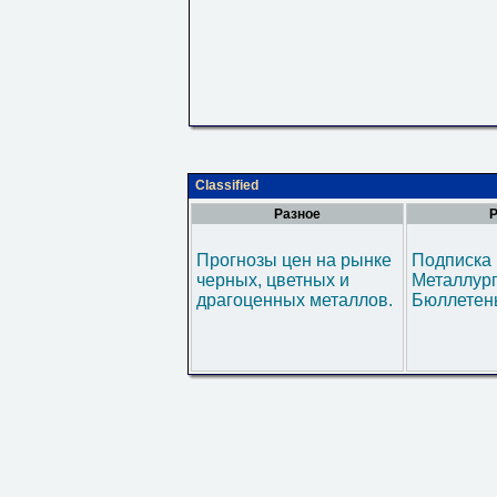
Classified
Разное
Р
Прогнозы цен на рынке
Подписка 
черных, цветных и
Металлур
драгоценных металлов.
Бюллетен