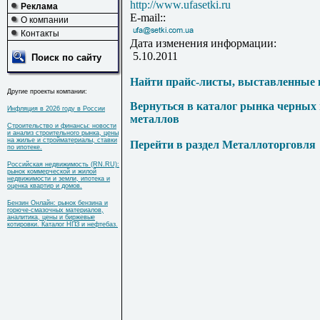
http://www.ufasetki.ru
Реклама
E-mail::
О компании
Контакты
Дата изменения информации:
5.10.2011
Поиск по сайту
Найти прайс-листы, выставленные 
Другие проекты компании:
Вернуться в каталог рынка черных
Инфляция в 2026 году в России
металлов
Строительство и финансы: новости
и анализ строительного рынка, цены
на жилье и стройматериалы, ставки
Перейти в раздел Металлоторговля
по ипотеке.
Российская недвижимость (RN.RU):
рынок коммерческой и жилой
недвижимости и земли, ипотека и
оценка квартир и домов.
Бензин Онлайн: рынок бензина и
горюче-смазочных материалов,
аналитика, цены и биржевые
котировки. Каталог НПЗ и нефтебаз.