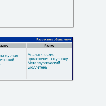
Разместить объявление
азное
Разное
Аналитические
на журнал
приложения к журналу
гический
Металлургический
ь
Бюллетень