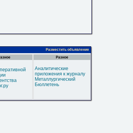
Разместить объявление
азное
Разное
Аналитические
оперативной
приложения к журналу
ии
Металлургический
ентства
Бюллетень
г.ру