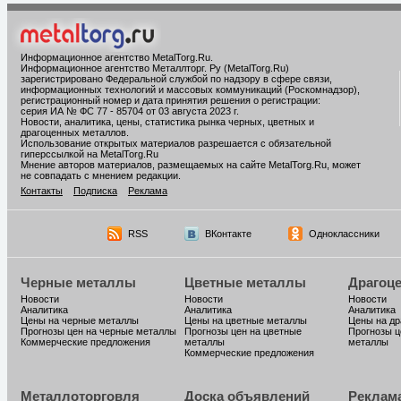
Информационное агентство MetalTorg.Ru
.
Информационное агентство Металлторг. Ру (MetalTorg.Ru)
зарегистрировано Федеральной службой по надзору в сфере связи,
информационных технологий и массовых коммуникаций (Роскомнадзор),
регистрационный номер и дата принятия решения о регистрации:
серия ИА № ФС 77 - 85704 от 03 августа 2023 г.
Новости, аналитика, цены, статистика рынка черных, цветных и
драгоценных металлов.
Использование открытых материалов разрешается с обязательной
гиперссылкой на MetalTorg.Ru
Мнение авторов материалов, размещаемых на сайте MetalTorg.Ru, может
не совпадать с мнением редакции.
Контакты
Подписка
Реклама
RSS
ВКонтакте
Одноклассники
Черные металлы
Цветные металлы
Драгоц
Новости
Новости
Новости
Аналитика
Аналитика
Аналитика
Цены на черные металлы
Цены на цветные металлы
Цены на д
Прогнозы цен на черные металлы
Прогнозы цен на цветные
Прогнозы ц
Коммерческие предложения
металлы
металлы
Коммерческие предложения
Металлоторговля
Доска объявлений
Реклам