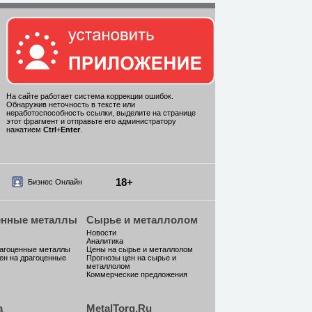
На сайте работает система коррекции ошибок.
Обнаружив неточность в тексте или
неработоспособность ссылки, выделите на странице
этот фрагмент и отправьте его администратору
нажатием
Ctrl
+
Enter
.
18+
Бизнес Онлайн
енные металлы
Сырье и металлолом
Новости
Аналитика
рагоценные металлы
Цены на сырье и металлолом
ен на драгоценные
Прогнозы цен на сырье и
металлолом
Коммерческие предложения
а
MetalTorg.Ru