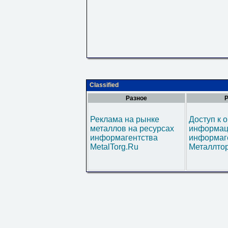
Classified
Разное
Р
Реклама на рынке
Доступ к 
металлов на ресурсах
информац
информагентства
информаг
MetalTorg.Ru
Металлтор