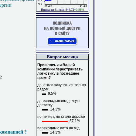
ургии
Индекс на 31 июл.:944.72
+0,88%
Вопрос месяца
Пришлось ли Вашей
компании перестраивать
логистику в последнее
2
время?
да, стали закупаться только
рядом
9.5%
да, закладываем долгую
доставку
14.3%
почти нет, но стало дороже
57.1%
переходим с авто на ж/д
компанией ?
14.3%