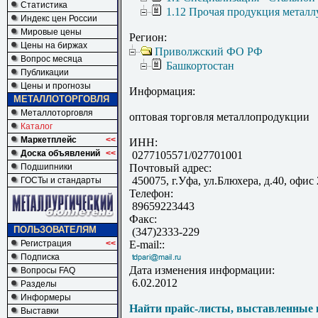
Статистика
1.12 Прочая продукция металл
Индекс цен России
Мировые цены
Регион:
Цены на биржах
Приволжский ФО РФ
Вопрос месяца
Башкортостан
Публикации
Цены и прогнозы
Информация:
МЕТАЛЛОТОРГОВЛЯ
Металлоторговля
оптовая торговля металлопродукции
Каталог
Маркетплейс
<<
ИНН:
Доска объявлений
<<
0277105571/027701001
Подшипники
Почтовый адрес:
450075, г.Уфа, ул.Блюхера, д.40, офис 
ГОСТы и стандарты
Телефон:
89659223443
Факс:
ПОЛЬЗОВАТЕЛЯМ
(347)2333-229
Регистрация
<<
E-mail::
Подписка
Дата изменения информации:
Вопросы FAQ
6.02.2012
Разделы
Информеры
Найти прайс-листы, выставленные 
Выставки