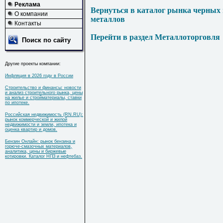
Реклама
Вернуться в каталог рынка черных
О компании
металлов
Контакты
Перейти в раздел Металлоторговля
Поиск по сайту
Другие проекты компании:
Инфляция в 2026 году в России
Строительство и финансы: новости
и анализ строительного рынка, цены
на жилье и стройматериалы, ставки
по ипотеке.
Российская недвижимость (RN.RU):
рынок коммерческой и жилой
недвижимости и земли, ипотека и
оценка квартир и домов.
Бензин Онлайн: рынок бензина и
горюче-смазочных материалов,
аналитика, цены и биржевые
котировки. Каталог НПЗ и нефтебаз.