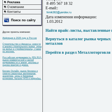
Реклама
8 495 567 18 32
О компании
E-mail::
Контакты
Дата изменения информации:
Поиск по сайту
1.03.2012
Найти прайс-листы, выставленные 
Другие проекты компании:
Инфляция в 2026 году в России
Вернуться в каталог рынка черных
металлов
Строительство и финансы: новости
и анализ строительного рынка, цены
на жилье и стройматериалы, ставки
по ипотеке.
Перейти в раздел Металлоторговля
Российская недвижимость (RN.RU):
рынок коммерческой и жилой
недвижимости и земли, ипотека и
оценка квартир и домов.
Бензин Онлайн: рынок бензина и
горюче-смазочных материалов,
аналитика, цены и биржевые
котировки. Каталог НПЗ и нефтебаз.