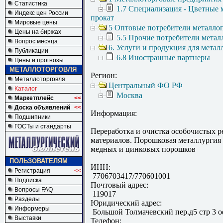
Статистика
1.7 Специализация - Цветные 
Индекс цен России
прокат
Мировые цены
5 Оптовые потребители металло
Цены на биржах
5.5 Прочие потребители метал
Вопрос месяца
6. Услуги и продукция для метал
Публикации
6.8 Иностранные партнеры
Цены и прогнозы
МЕТАЛЛОТОРГОВЛЯ
Регион:
Металлоторговля
Центральный ФО РФ
Каталог
Москва
Маркетплейс
<<
Доска объявлений
<<
Информация:
Подшипники
ГОСТы и стандарты
Переработка и очистка особочистых 
материалов. Порошковая металлургия 
медных и цинковых порошков
ПОЛЬЗОВАТЕЛЯМ
ИНН:
Регистрация
<<
7706703417/770601001
Подписка
Почтовый адрес:
Вопросы FAQ
119017
Разделы
Юридический адрес:
Информеры
Большой Толмачевский пер.д5 стр 3 о
Выставки
Телефон: