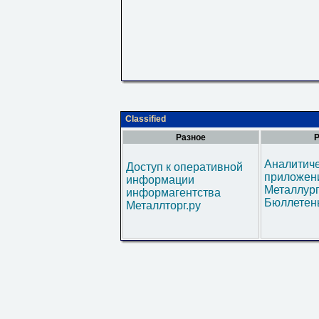
Classified
Разное
Р
Аналитич
Доступ к оперативной
приложени
информации
Металлур
информагентства
Бюллетен
Металлторг.ру