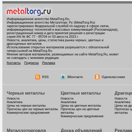
Информационное агентство MetalTorg.Ru
.
Информационное агентство Металлторг. Ру (MetalTorg.Ru)
зарегистрировано Федеральной службой по надзору в сфере связи,
информационных технологий и массовых коммуникаций (Роскомнадзор),
регистрационный номер и дата принятия решения о регистрации:
серия ИА № ФС 77 - 85704 от 03 августа 2023 г.
Новости, аналитика, цены, статистика рынка черных, цветных и
драгоценных металлов.
Использование открытых материалов разрешается с обязательной
гиперссылкой на MetalTorg.Ru
Мнение авторов материалов, размещаемых на сайте MetalTorg.Ru, может
не совпадать с мнением редакции.
Контакты
Подписка
Реклама
RSS
ВКонтакте
Одноклассники
Черные металлы
Цветные металлы
Драгоц
Новости
Новости
Новости
Аналитика
Аналитика
Аналитика
Цены на черные металлы
Цены на цветные металлы
Цены на д
Прогнозы цен на черные металлы
Прогнозы цен на цветные
Прогнозы ц
Коммерческие предложения
металлы
металлы
Коммерческие предложения
Металлоторговля
Доска объявлений
Реклам