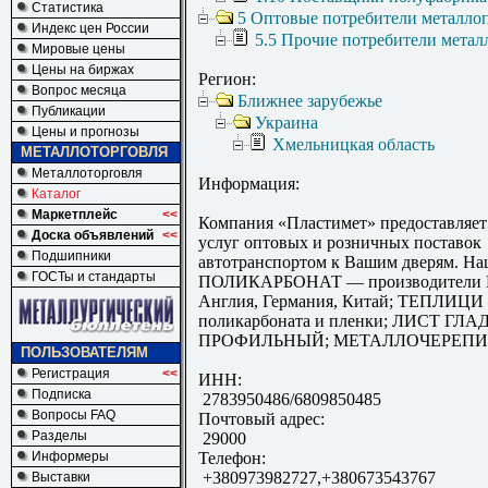
Статистика
5 Оптовые потребители металло
Индекс цен России
5.5 Прочие потребители метал
Мировые цены
Цены на биржах
Регион:
Вопрос месяца
Ближнее зарубежье
Публикации
Украина
Цены и прогнозы
Хмельницкая область
МЕТАЛЛОТОРГОВЛЯ
Металлоторговля
Информация:
Каталог
Маркетплейс
<<
Компания «Пластимет» предоставляет
Доска объявлений
<<
услуг оптовых и розничных поставок
Подшипники
автотранспортом к Вашим дверям. На
ГОСТы и стандарты
ПОЛИКАРБОНАТ — производители И
Англия, Германия, Китай; ТЕПЛИЦИ
поликарбоната и пленки; ЛИСТ ГЛ
ПРОФИЛЬНЫЙ; МЕТАЛЛОЧЕРЕПИ
ПОЛЬЗОВАТЕЛЯМ
Регистрация
<<
ИНН:
Подписка
2783950486/6809850485
Вопросы FAQ
Почтовый адрес:
Разделы
29000
Информеры
Телефон:
+380973982727,+380673543767
Выставки