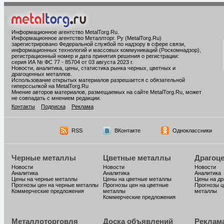
Информационное агентство MetalTorg.Ru
.
Информационное агентство Металлторг. Ру (MetalTorg.Ru)
зарегистрировано Федеральной службой по надзору в сфере связи,
информационных технологий и массовых коммуникаций (Роскомнадзор),
регистрационный номер и дата принятия решения о регистрации:
серия ИА № ФС 77 - 85704 от 03 августа 2023 г.
Новости, аналитика, цены, статистика рынка черных, цветных и
драгоценных металлов.
Использование открытых материалов разрешается с обязательной
гиперссылкой на MetalTorg.Ru
Мнение авторов материалов, размещаемых на сайте MetalTorg.Ru, может
не совпадать с мнением редакции.
Контакты
Подписка
Реклама
RSS
ВКонтакте
Одноклассники
Черные металлы
Цветные металлы
Драгоц
Новости
Новости
Новости
Аналитика
Аналитика
Аналитика
Цены на черные металлы
Цены на цветные металлы
Цены на д
Прогнозы цен на черные металлы
Прогнозы цен на цветные
Прогнозы ц
Коммерческие предложения
металлы
металлы
Коммерческие предложения
Металлоторговля
Доска объявлений
Реклам