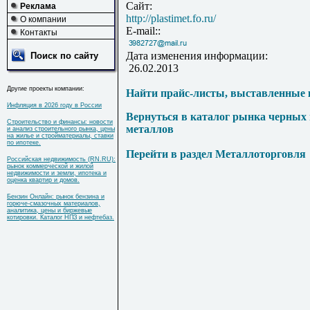
Сайт:
Реклама
http://plastimet.fo.ru/
О компании
E-mail::
Контакты
Дата изменения информации:
Поиск по сайту
26.02.2013
Другие проекты компании:
Найти прайс-листы, выставленные 
Инфляция в 2026 году в России
Вернуться в каталог рынка черных
Строительство и финансы: новости
металлов
и анализ строительного рынка, цены
на жилье и стройматериалы, ставки
по ипотеке.
Перейти в раздел Металлоторговля
Российская недвижимость (RN.RU):
рынок коммерческой и жилой
недвижимости и земли, ипотека и
оценка квартир и домов.
Бензин Онлайн: рынок бензина и
горюче-смазочных материалов,
аналитика, цены и биржевые
котировки. Каталог НПЗ и нефтебаз.