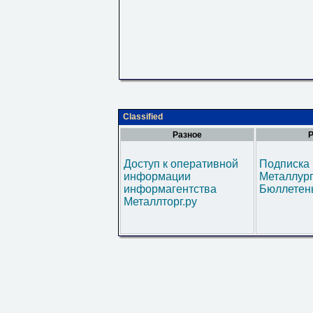
Classified
Разное
Р
Доступ к оперативной
Подписка 
информации
Металлур
информагентства
Бюллетен
Металлторг.ру