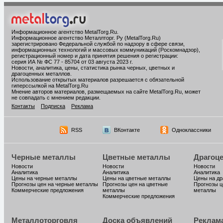
Информационное агентство MetalTorg.Ru
.
Информационное агентство Металлторг. Ру (MetalTorg.Ru)
зарегистрировано Федеральной службой по надзору в сфере связи,
информационных технологий и массовых коммуникаций (Роскомнадзор),
регистрационный номер и дата принятия решения о регистрации:
серия ИА № ФС 77 - 85704 от 03 августа 2023 г.
Новости, аналитика, цены, статистика рынка черных, цветных и
драгоценных металлов.
Использование открытых материалов разрешается с обязательной
гиперссылкой на MetalTorg.Ru
Мнение авторов материалов, размещаемых на сайте MetalTorg.Ru, может
не совпадать с мнением редакции.
Контакты
Подписка
Реклама
RSS
ВКонтакте
Одноклассники
Черные металлы
Цветные металлы
Драгоц
Новости
Новости
Новости
Аналитика
Аналитика
Аналитика
Цены на черные металлы
Цены на цветные металлы
Цены на д
Прогнозы цен на черные металлы
Прогнозы цен на цветные
Прогнозы ц
Коммерческие предложения
металлы
металлы
Коммерческие предложения
Металлоторговля
Доска объявлений
Реклам