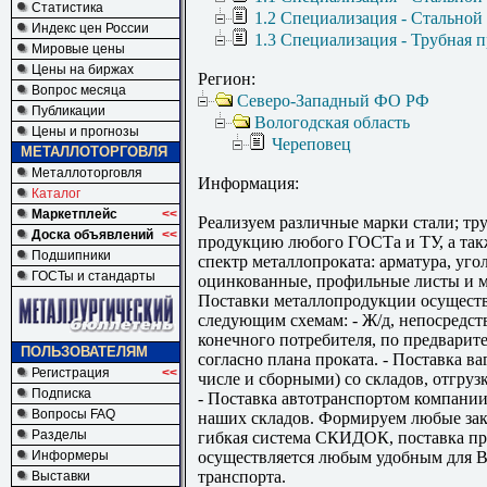
Статистика
1.2 Специализация - Стальной
Индекс цен России
1.3 Специализация - Трубная 
Мировые цены
Цены на биржах
Регион:
Вопрос месяца
Северо-Западный ФО РФ
Публикации
Вологодская область
Цены и прогнозы
Череповец
МЕТАЛЛОТОРГОВЛЯ
Металлоторговля
Информация:
Каталог
Маркетплейс
<<
Реализуем различные марки стали; тр
Доска объявлений
<<
продукцию любого ГОСТа и ТУ, а та
Подшипники
спектр металлопроката: арматура, уго
ГОСТы и стандарты
оцинкованные, профильные листы и м
Поставки металлопродукции осущест
следующим схемам: - Ж/д, непосредст
конечного потребителя, по предварит
ПОЛЬЗОВАТЕЛЯМ
согласно плана проката. - Поставка ва
Регистрация
<<
числе и сборными) со складов, отгруз
Подписка
- Поставка автотранспортом компании
Вопросы FAQ
наших складов. Формируем любые зак
Разделы
гибкая система СКИДОК, поставка п
Информеры
осуществляется любым удобным для В
транспорта.
Выставки