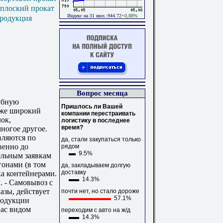
 плоский прокат
Индекс на 31 июл.:944.72
+0,88%
продукция
Вопрос месяца
убную
Пришлось ли Вашей
кже широкий
компании перестраивать
лок,
логистику в последнее
время?
ногое другое.
вляются по
да, стали закупаться только
венно до
рядом
9.5%
ельным заявкам
гонами (в том
да, закладываем долгую
доставку
ка контейнерами.
14.3%
. - Самовывоз с
азы, действует
почти нет, но стало дороже
57.1%
родукции
ас видом
переходим с авто на ж/д
14.3%