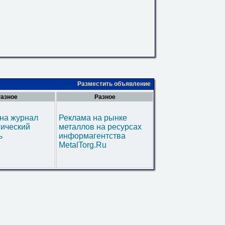
Разместить объявление
азное
Разное
на журнал
Реклама на рынке
гический
металлов на ресурсах
ь
информагентства
MetalTorg.Ru