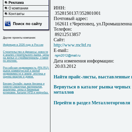
Реклама
ИНН:
О компании
3528150137/352801001
Контакты
Почтовый адрес:
162611 г.Череповец, ул.Промышленна
Поиск по сайту
Телефон:
89212513857
Другие проекты компании:
Сайт:
http://www.mcltd.ru
Инфляция в 2026 году в России
E-mail::
Строительство и финансы: новости
и анализ строительного рынка, цены
на жилье и стройматериалы, ставки
Дата изменения информации:
по ипотеке.
20.03.2012
Российская недвижимость (RN.RU):
рынок коммерческой и жилой
недвижимости и земли, ипотека и
Найти прайс-листы, выставленные 
оценка квартир и домов.
Бензин Онлайн: рынок бензина и
Вернуться в каталог рынка черных
горюче-смазочных материалов,
аналитика, цены и биржевые
металлов
котировки. Каталог НПЗ и нефтебаз.
Перейти в раздел Металлоторговля