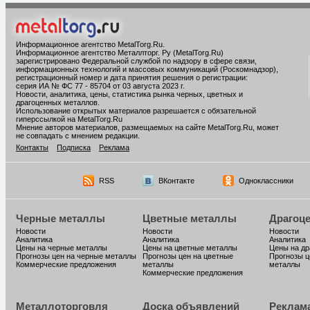
Информационное агентство MetalTorg.Ru
.
Информационное агентство Металлторг. Ру (MetalTorg.Ru)
зарегистрировано Федеральной службой по надзору в сфере связи,
информационных технологий и массовых коммуникаций (Роскомнадзор),
регистрационный номер и дата принятия решения о регистрации:
серия ИА № ФС 77 - 85704 от 03 августа 2023 г.
Новости, аналитика, цены, статистика рынка черных, цветных и
драгоценных металлов.
Использование открытых материалов разрешается с обязательной
гиперссылкой на MetalTorg.Ru
Мнение авторов материалов, размещаемых на сайте MetalTorg.Ru, может
не совпадать с мнением редакции.
Контакты
Подписка
Реклама
RSS
ВКонтакте
Одноклассники
Черные металлы
Цветные металлы
Драгоц
Новости
Новости
Новости
Аналитика
Аналитика
Аналитика
Цены на черные металлы
Цены на цветные металлы
Цены на д
Прогнозы цен на черные металлы
Прогнозы цен на цветные
Прогнозы ц
Коммерческие предложения
металлы
металлы
Коммерческие предложения
Металлоторговля
Доска объявлений
Реклам