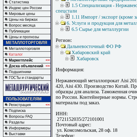
Статистика
1.5 Специализация - Нержаве
Индекс цен России
спецстали
Мировые цены
1.11 Импорт / экспорт (кроме з
Цены на биржах
6. Услуги и продукция для метал
Вопрос месяца
6.5 Сырье для металлургии
Публикации
Цены и прогнозы
Регион:
МЕТАЛЛОТОРГОВЛЯ
Дальневосточный ФО РФ
Металлоторговля
Хабаровский край
Каталог
Хабаровск
Маркетплейс
<<
Доска объявлений
<<
Информация:
Подшипники
ГОСТы и стандарты
Нержавеющий металлопрокат Aisi 201, 
420, Aisi 430. Производство Китай. П
образцы для анализа. Таможенная очи
по России. Контейнерные нормы. Стр
ПОЛЬЗОВАТЕЛЯМ
материалы под заказ.
Регистрация
<<
Подписка
ИНН:
Вопросы FAQ
2721152035/272101001
Разделы
Почтовый адрес:
Информеры
ул. Комсомольская, 28 оф. 18
Выставки
Телефон: