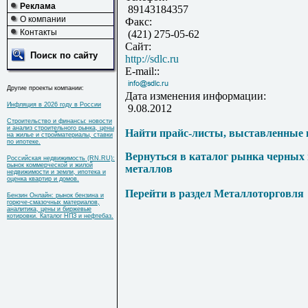
Реклама
89143184357
О компании
Факс:
Контакты
(421) 275-05-62
Сайт:
Поиск по сайту
http://sdlc.ru
E-mail::
Другие проекты компании:
Дата изменения информации:
Инфляция в 2026 году в России
9.08.2012
Строительство и финансы: новости
и анализ строительного рынка, цены
Найти прайс-листы, выставленные 
на жилье и стройматериалы, ставки
по ипотеке.
Вернуться в каталог рынка черных
Российская недвижимость (RN.RU):
рынок коммерческой и жилой
металлов
недвижимости и земли, ипотека и
оценка квартир и домов.
Перейти в раздел Металлоторговля
Бензин Онлайн: рынок бензина и
горюче-смазочных материалов,
аналитика, цены и биржевые
котировки. Каталог НПЗ и нефтебаз.