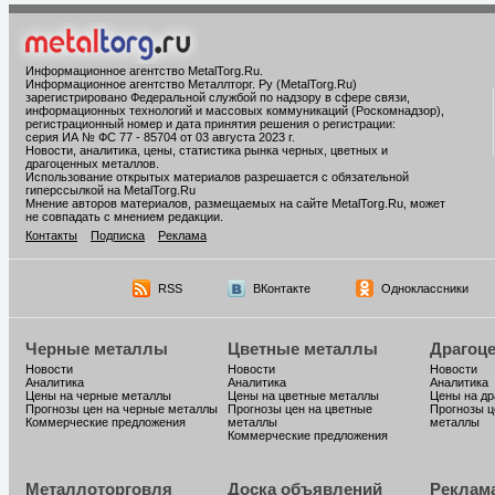
Информационное агентство MetalTorg.Ru
.
Информационное агентство Металлторг. Ру (MetalTorg.Ru)
зарегистрировано Федеральной службой по надзору в сфере связи,
информационных технологий и массовых коммуникаций (Роскомнадзор),
регистрационный номер и дата принятия решения о регистрации:
серия ИА № ФС 77 - 85704 от 03 августа 2023 г.
Новости, аналитика, цены, статистика рынка черных, цветных и
драгоценных металлов.
Использование открытых материалов разрешается с обязательной
гиперссылкой на MetalTorg.Ru
Мнение авторов материалов, размещаемых на сайте MetalTorg.Ru, может
не совпадать с мнением редакции.
Контакты
Подписка
Реклама
RSS
ВКонтакте
Одноклассники
Черные металлы
Цветные металлы
Драгоц
Новости
Новости
Новости
Аналитика
Аналитика
Аналитика
Цены на черные металлы
Цены на цветные металлы
Цены на д
Прогнозы цен на черные металлы
Прогнозы цен на цветные
Прогнозы ц
Коммерческие предложения
металлы
металлы
Коммерческие предложения
Металлоторговля
Доска объявлений
Реклам