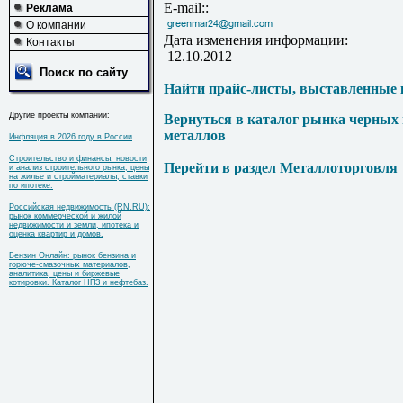
E-mail::
Реклама
О компании
Дата изменения информации:
Контакты
12.10.2012
Поиск по сайту
Найти прайс-листы, выставленные 
Другие проекты компании:
Вернуться в каталог рынка черных
металлов
Инфляция в 2026 году в России
Строительство и финансы: новости
Перейти в раздел Металлоторговля
и анализ строительного рынка, цены
на жилье и стройматериалы, ставки
по ипотеке.
Российская недвижимость (RN.RU):
рынок коммерческой и жилой
недвижимости и земли, ипотека и
оценка квартир и домов.
Бензин Онлайн: рынок бензина и
горюче-смазочных материалов,
аналитика, цены и биржевые
котировки. Каталог НПЗ и нефтебаз.