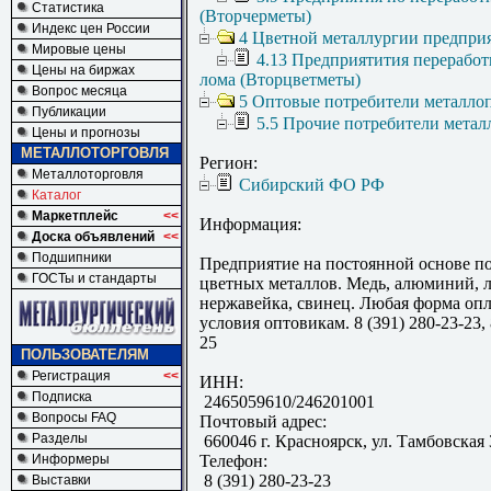
Статистика
(Вторчерметы)
Индекс цен России
4 Цветной металлургии предпри
Мировые цены
4.13 Предприятития переработ
Цены на биржах
лома (Вторцветметы)
Вопрос месяца
5 Оптовые потребители металло
Публикации
5.5 Прочие потребители метал
Цены и прогнозы
МЕТАЛЛОТОРГОВЛЯ
Регион:
Металлоторговля
Сибирский ФО РФ
Каталог
Маркетплейс
<<
Информация:
Доска объявлений
<<
Подшипники
Предприятие на постоянной основе п
ГОСТы и стандарты
цветных металлов. Медь, алюминий, л
нержавейка, свинец. Любая форма оп
условия оптовикам. 8 (391) 280-23-23, 
25
ПОЛЬЗОВАТЕЛЯМ
Регистрация
<<
ИНН:
Подписка
2465059610/246201001
Вопросы FAQ
Почтовый адрес:
Разделы
660046 г. Красноярск, ул. Тамбовская 
Информеры
Телефон:
8 (391) 280-23-23
Выставки