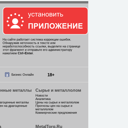
На сайте работает система коррекции ошибок.
Обнаружив неточность в тексте или
неработоспособность ссылки, выделите на странице
этот фрагмент и отправьте его администратору
нажатием
Ctrl
+
Enter
.
18+
Бизнес Онлайн
енные металлы
Сырье и металлолом
Новости
Аналитика
рагоценные металлы
Цены на сырье и металлолом
ен на драгоценные
Прогнозы цен на сырье и
металлолом
Коммерческие предложения
а
MetalTorg.Ru