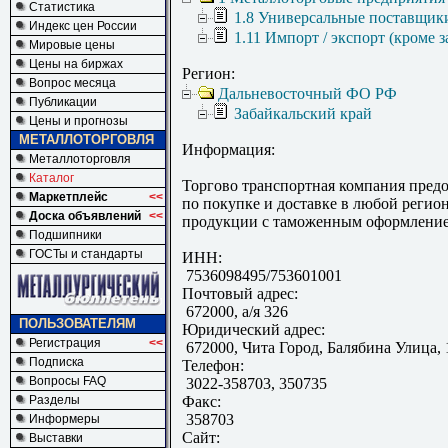
Статистика
1.8 Универсальные поставщик
Индекс цен России
1.11 Импорт / экспорт (кроме з
Мировые цены
Цены на биржах
Регион:
Вопрос месяца
Дальневосточный ФО РФ
Публикации
Забайкальский край
Цены и прогнозы
МЕТАЛЛОТОРГОВЛЯ
Информация:
Металлоторговля
Каталог
Торгово транспортная компания предо
Маркетплейс
<<
по покупке и доставке в любой регио
Доска объявлений
<<
продукции с таможенным оформление
Подшипники
ГОСТы и стандарты
ИНН:
7536098495/753601001
Почтовый адрес:
672000, а/я 326
ПОЛЬЗОВАТЕЛЯМ
Юридический адрес:
Регистрация
<<
672000, Чита Город, Балябина Улица, 
Подписка
Телефон:
Вопросы FAQ
3022-358703, 350735
Разделы
Факс:
358703
Информеры
Сайт:
Выставки