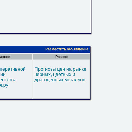
Разместить объявление
азное
Разное
оперативной
Прогнозы цен на рынке
ии
черных, цветных и
ентства
драгоценных металлов.
г.ру