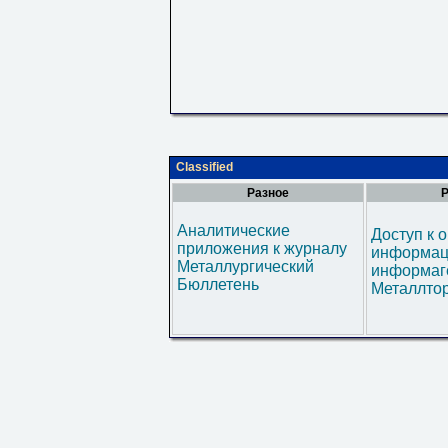
Classified
Разное
Р
Аналитические
Доступ к 
приложения к журналу
информац
Металлургический
информаг
Бюллетень
Металлтор