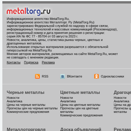
Информационное агентство MetalTorg.Ru
.
Информационное агентство Металлторг. Ру (MetalTorg.Ru)
зарегистрировано Федеральной службой по надзору в сфере связи,
информационных технологий и массовых коммуникаций (Роскомнадзор),
регистрационный номер и дата принятия решения о регистрации:
серия ИА № ФС 77 - 85704 от 03 августа 2023 г.
Новости, аналитика, цены, статистика рынка черных, цветных и
драгоценных металлов.
Использование открытых материалов разрешается с обязательной
гиперссылкой на MetalTorg.Ru
Мнение авторов материалов, размещаемых на сайте MetalTorg.Ru, может
не совпадать с мнением редакции.
Контакты
Подписка
Реклама
RSS
ВКонтакте
Одноклассники
Черные металлы
Цветные металлы
Драгоц
Новости
Новости
Новости
Аналитика
Аналитика
Аналитика
Цены на черные металлы
Цены на цветные металлы
Цены на д
Прогнозы цен на черные металлы
Прогнозы цен на цветные
Прогнозы ц
Коммерческие предложения
металлы
металлы
Коммерческие предложения
Металлоторговля
Доска объявлений
Реклам