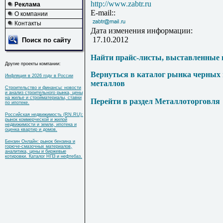
http://www.zabtr.ru
Реклама
E-mail::
О компании
Контакты
Дата изменения информации:
17.10.2012
Поиск по сайту
Найти прайс-листы, выставленные 
Другие проекты компании:
Вернуться в каталог рынка черных
Инфляция в 2026 году в России
металлов
Строительство и финансы: новости
и анализ строительного рынка, цены
на жилье и стройматериалы, ставки
Перейти в раздел Металлоторговля
по ипотеке.
Российская недвижимость (RN.RU):
рынок коммерческой и жилой
недвижимости и земли, ипотека и
оценка квартир и домов.
Бензин Онлайн: рынок бензина и
горюче-смазочных материалов,
аналитика, цены и биржевые
котировки. Каталог НПЗ и нефтебаз.