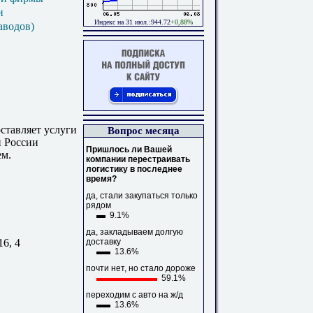
и
Индекс на 31 июл.:944.72
+0,88%
аводов)
ставляет услуги
Вопрос месяца
н России
Пришлось ли Вашей
м.
компании перестраивать
логистику в последнее
время?
да, стали закупаться только
рядом
9.1%
да, закладываем долгую
доставку
16, 4
13.6%
почти нет, но стало дороже
59.1%
переходим с авто на ж/д
13.6%