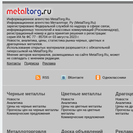
Информационное агентство MetalTorg.Ru
.
Информационное агентство Металлторг. Ру (MetalTorg.Ru)
зарегистрировано Федеральной службой по надзору в сфере связи,
информационных технологий и массовых коммуникаций (Роскомнадзор),
регистрационный номер и дата принятия решения о регистрации:
серия ИА № ФС 77 - 85704 от 03 августа 2023 г.
Новости, аналитика, цены, статистика рынка черных, цветных и
драгоценных металлов.
Использование открытых материалов разрешается с обязательной
гиперссылкой на MetalTorg.Ru
Мнение авторов материалов, размещаемых на сайте MetalTorg.Ru, может
не совпадать с мнением редакции.
Контакты
Подписка
Реклама
RSS
ВКонтакте
Одноклассники
Черные металлы
Цветные металлы
Драгоц
Новости
Новости
Новости
Аналитика
Аналитика
Аналитика
Цены на черные металлы
Цены на цветные металлы
Цены на д
Прогнозы цен на черные металлы
Прогнозы цен на цветные
Прогнозы ц
Коммерческие предложения
металлы
металлы
Коммерческие предложения
Металлоторговля
Доска объявлений
Реклам