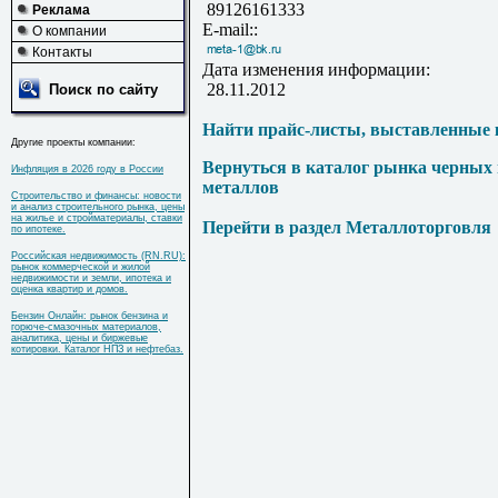
89126161333
Реклама
E-mail::
О компании
Контакты
Дата изменения информации:
28.11.2012
Поиск по сайту
Найти прайс-листы, выставленные 
Другие проекты компании:
Вернуться в каталог рынка черных
Инфляция в 2026 году в России
металлов
Строительство и финансы: новости
и анализ строительного рынка, цены
на жилье и стройматериалы, ставки
Перейти в раздел Металлоторговля
по ипотеке.
Российская недвижимость (RN.RU):
рынок коммерческой и жилой
недвижимости и земли, ипотека и
оценка квартир и домов.
Бензин Онлайн: рынок бензина и
горюче-смазочных материалов,
аналитика, цены и биржевые
котировки. Каталог НПЗ и нефтебаз.