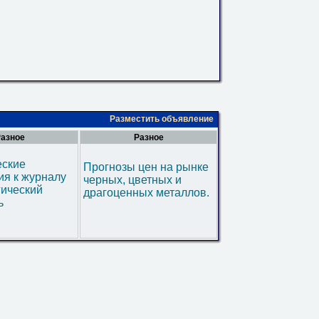
Разместить объявление
азное
Разное
еские
Прогнозы цен на рынке
я к журналу
черных, цветных и
гический
драгоценных металлов.
ь