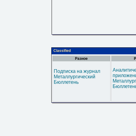
Classified
Разное
Р
Аналитич
Подписка на журнал
приложени
Металлургический
Металлур
Бюллетень
Бюллетен