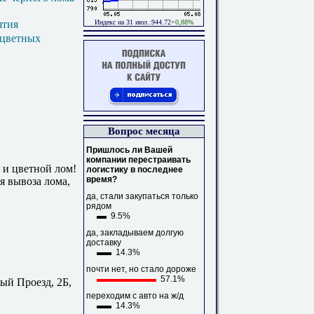
Индекс на 31 июл.:944.72
+0,88%
ятия
 цветных
Вопрос месяца
Пришлось ли Вашей
компании перестраивать
 и цветной лом!
логистику в последнее
время?
я вывоза лома,
да, стали закупаться только
рядом
9.5%
да, закладываем долгую
доставку
14.3%
почти нет, но стало дороже
57.1%
ый Проезд, 2Б,
переходим с авто на ж/д
14.3%