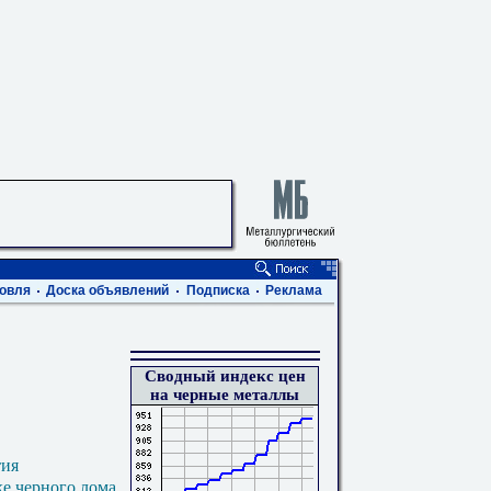
овля
Доска объявлений
Подписка
Реклама
Сводный индекс цен
на черные металлы
тия
ке черного лома