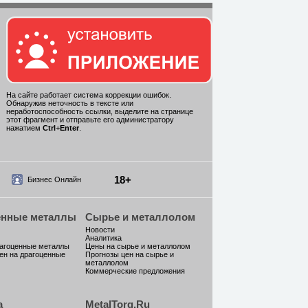
На сайте работает система коррекции ошибок.
Обнаружив неточность в тексте или
неработоспособность ссылки, выделите на странице
этот фрагмент и отправьте его администратору
нажатием
Ctrl
+
Enter
.
18+
Бизнес Онлайн
енные металлы
Сырье и металлолом
Новости
Аналитика
рагоценные металлы
Цены на сырье и металлолом
ен на драгоценные
Прогнозы цен на сырье и
металлолом
Коммерческие предложения
а
MetalTorg.Ru