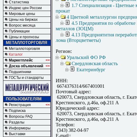
Статистика
1.7 Специализация - Цветные 
Индекс цен России
прокат
Мировые цены
4 Цветной металлургии предпри
Цены на биржах
4.5 Предприятия по обработке
Вопрос месяца
металлов (ЗОЦМ)
Публикации
4.13 Предприятития переработ
Цены и прогнозы
лома (Вторцветметы)
МЕТАЛЛОТОРГОВЛЯ
Металлоторговля
Регион:
Каталог
Уральский ФО РФ
Маркетплейс
<<
Свердловская область
Доска объявлений
<<
Екатеринбург
Подшипники
ГОСТы и стандарты
ИНН:
6674376314/667401001
Почтовый адрес:
620073, Свердловская область, г. Екат
ПОЛЬЗОВАТЕЛЯМ
Крестинского, д.46а, оф.211 А
Регистрация
<<
Юридический адрес:
Подписка
620073, Свердловская область, г. Екат
Вопросы FAQ
Крестинского, д.46а, оф.211 А
Разделы
Телефон:
Информеры
(343) 382-04-97
Выставки
E-mail::