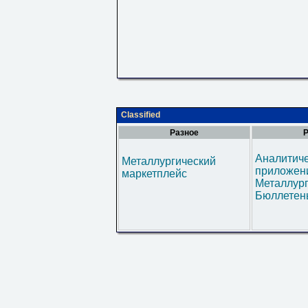
Classified
Разное
Р
Аналитич
Металлургический
приложени
маркетплейс
Металлур
Бюллетен