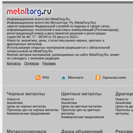
Информационное агентство MetalTorg.Ru
.
Информационное агентство Металлторг. Ру (MetalTorg.Ru)
зарегистрировано Федеральной службой по надзору в сфере связи,
информационных технологий и массовых коммуникаций (Роскомнадзор),
регистрационный номер и дата принятия решения о регистрации:
серия ИА № ФС 77 - 85704 от 03 августа 2023 г.
Новости, аналитика, цены, статистика рынка черных, цветных и
драгоценных металлов.
Использование открытых материалов разрешается с обязательной
гиперссылкой на MetalTorg.Ru
Мнение авторов материалов, размещаемых на сайте MetalTorg.Ru, может
не совпадать с мнением редакции.
Контакты
Подписка
Реклама
RSS
ВКонтакте
Одноклассники
Черные металлы
Цветные металлы
Драгоц
Новости
Новости
Новости
Аналитика
Аналитика
Аналитика
Цены на черные металлы
Цены на цветные металлы
Цены на д
Прогнозы цен на черные металлы
Прогнозы цен на цветные
Прогнозы ц
Коммерческие предложения
металлы
металлы
Коммерческие предложения
Металлоторговля
Доска объявлений
Реклам