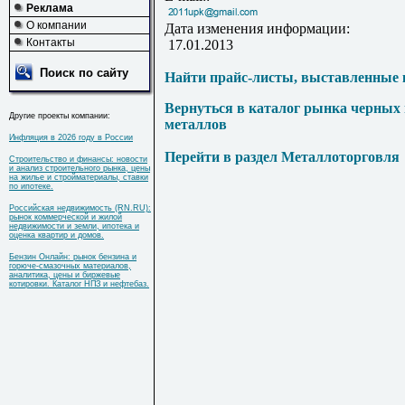
Реклама
О компании
Дата изменения информации:
Контакты
17.01.2013
Поиск по сайту
Найти прайс-листы, выставленные 
Вернуться в каталог рынка черных
Другие проекты компании:
металлов
Инфляция в 2026 году в России
Перейти в раздел Металлоторговля
Строительство и финансы: новости
и анализ строительного рынка, цены
на жилье и стройматериалы, ставки
по ипотеке.
Российская недвижимость (RN.RU):
рынок коммерческой и жилой
недвижимости и земли, ипотека и
оценка квартир и домов.
Бензин Онлайн: рынок бензина и
горюче-смазочных материалов,
аналитика, цены и биржевые
котировки. Каталог НПЗ и нефтебаз.