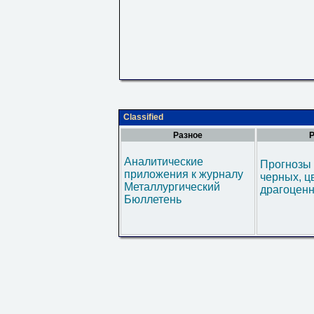
Classified
Разное
Р
Аналитические
Прогнозы 
приложения к журналу
черных, ц
Металлургический
драгоценн
Бюллетень