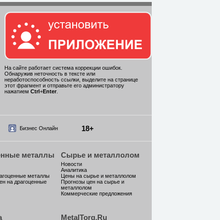
На сайте работает система коррекции ошибок.
Обнаружив неточность в тексте или
неработоспособность ссылки, выделите на странице
этот фрагмент и отправьте его администратору
нажатием
Ctrl
+
Enter
.
18+
Бизнес Онлайн
енные металлы
Сырье и металлолом
Новости
Аналитика
рагоценные металлы
Цены на сырье и металлолом
ен на драгоценные
Прогнозы цен на сырье и
металлолом
Коммерческие предложения
а
MetalTorg.Ru