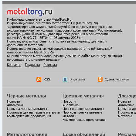
Информационное агентство MetalTorg.Ru
.
Информационное агентство Металлторг. Ру (MetalTorg.Ru)
зарегистрировано Федеральной службой по надзору в сфере связи,
информационных технологий и массовых коммуникаций (Роскомнадзор),
регистрационный номер и дата принятия решения о регистрации:
серия ИА № ФС 77 - 85704 от 03 августа 2023 г.
Новости, аналитика, цены, статистика рынка черных, цветных и
драгоценных металлов.
Использование открытых материалов разрешается с обязательной
гиперссылкой на MetalTorg.Ru
Мнение авторов материалов, размещаемых на сайте MetalTorg.Ru, может
не совпадать с мнением редакции.
Контакты
Подписка
Реклама
RSS
ВКонтакте
Одноклассники
Черные металлы
Цветные металлы
Драгоц
Новости
Новости
Новости
Аналитика
Аналитика
Аналитика
Цены на черные металлы
Цены на цветные металлы
Цены на д
Прогнозы цен на черные металлы
Прогнозы цен на цветные
Прогнозы ц
Коммерческие предложения
металлы
металлы
Коммерческие предложения
Металлоторговля
Доска объявлений
Реклам