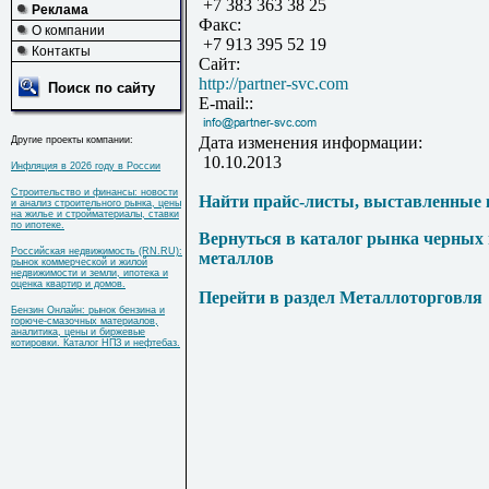
+7 383 363 38 25
Реклама
Факс:
О компании
+7 913 395 52 19
Контакты
Сайт:
http://partner-svc.com
Поиск по сайту
E-mail::
Дата изменения информации:
Другие проекты компании:
10.10.2013
Инфляция в 2026 году в России
Строительство и финансы: новости
Найти прайс-листы, выставленные 
и анализ строительного рынка, цены
на жилье и стройматериалы, ставки
по ипотеке.
Вернуться в каталог рынка черных
Российская недвижимость (RN.RU):
металлов
рынок коммерческой и жилой
недвижимости и земли, ипотека и
оценка квартир и домов.
Перейти в раздел Металлоторговля
Бензин Онлайн: рынок бензина и
горюче-смазочных материалов,
аналитика, цены и биржевые
котировки. Каталог НПЗ и нефтебаз.