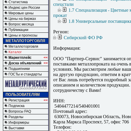
Статистика
спецстали
Индекс цен России
1.7 Специализация - Цветные 
Мировые цены
прокат
Цены на биржах
1.8 Универсальные поставщик
Вопрос месяца
Публикации
Регион:
Цены и прогнозы
Сибирский ФО РФ
МЕТАЛЛОТОРГОВЛЯ
Металлоторговля
Информация:
Каталог
Маркетплейс
<<
ООО "Партнер-Сервис" занимается о
Доска объявлений
<<
поставками металлопроката на очень
Подшипники
условиях. Мы рассмотрим любые ваши
на другую продукцию, ответим в крат
ГОСТы и стандарты
от Вас лишь потребуется подробный з
описанием и количеством продукции.
сотрудничеству с Вами!
ПОЛЬЗОВАТЕЛЯМ
Регистрация
<<
ИНН:
5404477214/540401001
Подписка
Почтовый адрес:
Вопросы FAQ
630073, Новосибирская Область, Нов
Разделы
Карла Маркса Проспект, 57, офис 706
Информеры
Телефон:
Выставки