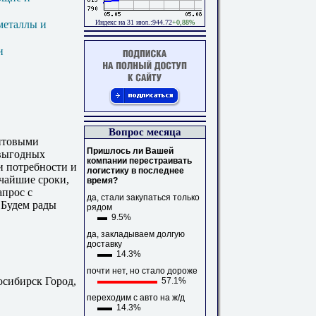
Индекс на 31 июл.:944.72
+0,88%
металлы и
и
Вопрос месяца
птовыми
Пришлось ли Вашей
 выгодных
компании перестраивать
 потребности и
логистику в последнее
чайшие сроки,
время?
апрос с
да, стали закупаться только
 Будем рады
рядом
9.5%
да, закладываем долгую
доставку
14.3%
почти нет, но стало дороже
осибирск Город,
57.1%
переходим с авто на ж/д
14.3%