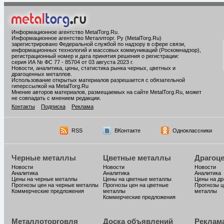
Информационное агентство MetalTorg.Ru
.
Информационное агентство Металлторг. Ру (MetalTorg.Ru)
зарегистрировано Федеральной службой по надзору в сфере связи,
информационных технологий и массовых коммуникаций (Роскомнадзор),
регистрационный номер и дата принятия решения о регистрации:
серия ИА № ФС 77 - 85704 от 03 августа 2023 г.
Новости, аналитика, цены, статистика рынка черных, цветных и
драгоценных металлов.
Использование открытых материалов разрешается с обязательной
гиперссылкой на MetalTorg.Ru
Мнение авторов материалов, размещаемых на сайте MetalTorg.Ru, может
не совпадать с мнением редакции.
Контакты
Подписка
Реклама
RSS
ВКонтакте
Одноклассники
Черные металлы
Цветные металлы
Драгоц
Новости
Новости
Новости
Аналитика
Аналитика
Аналитика
Цены на черные металлы
Цены на цветные металлы
Цены на д
Прогнозы цен на черные металлы
Прогнозы цен на цветные
Прогнозы ц
Коммерческие предложения
металлы
металлы
Коммерческие предложения
Металлоторговля
Доска объявлений
Реклам