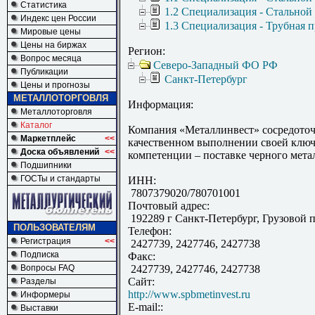
Статистика
1.2 Специализация - Стальной
Индекс цен России
1.3 Специализация - Трубная 
Мировые цены
Цены на биржах
Регион:
Вопрос месяца
Северо-Западный ФО РФ
Публикации
Санкт-Петербург
Цены и прогнозы
МЕТАЛЛОТОРГОВЛЯ
Информация:
Металлоторговля
Каталог
Компания «Металлинвест» сосредоточ
Маркетплейс
<<
качественном выполнении своей клю
Доска объявлений
<<
компетенции – поставке черного мета
Подшипники
ГОСТы и стандарты
ИНН:
7807379020/780701001
Почтовый адрес:
192289 г Санкт-Петербург, Грузовой п
ПОЛЬЗОВАТЕЛЯМ
Телефон:
Регистрация
<<
2427739, 2427746, 2427738
Подписка
Факс:
Вопросы FAQ
2427739, 2427746, 2427738
Сайт:
Разделы
http://www.spbmetinvest.ru
Информеры
E-mail::
Выставки