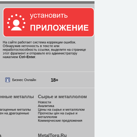
На сайте работает система коррекции ошибок.
Обнаружив неточность в тексте или
неработоспособность ссылки, выделите на странице
этот фрагмент и отправьте его администратору
нажатием
Ctrl
+
Enter
.
18+
Бизнес Онлайн
енные металлы
Сырье и металлолом
Новости
Аналитика
рагоценные металлы
Цены на сырье и металлолом
ен на драгоценные
Прогнозы цен на сырье и
металлолом
Коммерческие предложения
а
MetalTorg.Ru