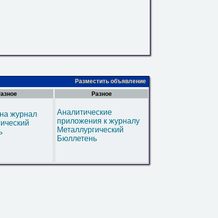
Разместить объявление
азное
Разное
Аналитические
на журнал
приложения к журналу
гический
Металлургический
ь
Бюллетень