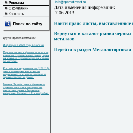
Реклама
Дата изменения информации:
О компании
7.06.2013
Контакты
Найти прайс-листы, выставленные 
Поиск по сайту
Вернуться в каталог рынка черных
металлов
Другие проекты компании:
Инфляция в 2026 году в России
Перейти в раздел Металлоторговля
Строительство и финансы: новости
и анализ строительного рынка, цены
на жилье и стройматериалы, ставки
по ипотеке.
Российская недвижимость (RN.RU):
рынок коммерческой и жилой
недвижимости и земли, ипотека и
оценка квартир и домов.
Бензин Онлайн: рынок бензина и
горюче-смазочных материалов,
аналитика, цены и биржевые
котировки. Каталог НПЗ и нефтебаз.