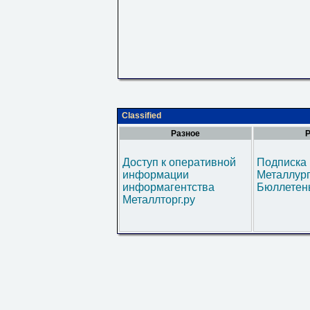
Classified
Разное
Р
Доступ к оперативной
Подписка 
информации
Металлур
информагентства
Бюллетен
Металлторг.ру