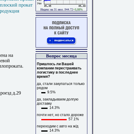
 плоский прокат
Индекс на 31 июл.:944.72
+0,88%
продукция
ена на
Вопрос месяца
чевой
Пришлось ли Вашей
ллопроката.
компании перестраивать
логистику в последнее
время?
да, стали закупаться только
рядом
9.5%
роезд д.29
да, закладываем долгую
доставку
14.3%
почти нет, но стало дороже
57.1%
переходим с авто на ж/д
14.3%