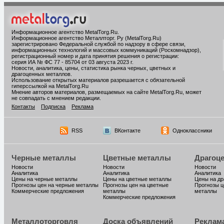
Информационное агентство MetalTorg.Ru
.
Информационное агентство Металлторг. Ру (MetalTorg.Ru)
зарегистрировано Федеральной службой по надзору в сфере связи,
информационных технологий и массовых коммуникаций (Роскомнадзор),
регистрационный номер и дата принятия решения о регистрации:
серия ИА № ФС 77 - 85704 от 03 августа 2023 г.
Новости, аналитика, цены, статистика рынка черных, цветных и
драгоценных металлов.
Использование открытых материалов разрешается с обязательной
гиперссылкой на MetalTorg.Ru
Мнение авторов материалов, размещаемых на сайте MetalTorg.Ru, может
не совпадать с мнением редакции.
Контакты
Подписка
Реклама
RSS
ВКонтакте
Одноклассники
Черные металлы
Цветные металлы
Драгоц
Новости
Новости
Новости
Аналитика
Аналитика
Аналитика
Цены на черные металлы
Цены на цветные металлы
Цены на д
Прогнозы цен на черные металлы
Прогнозы цен на цветные
Прогнозы ц
Коммерческие предложения
металлы
металлы
Коммерческие предложения
Металлоторговля
Доска объявлений
Реклам