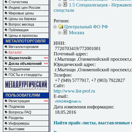
Статистика
1.5 Специализация - Нержаве
Индекс цен России
спецстали
Мировые цены
Цены на биржах
Регион:
Вопрос месяца
Центральный ФО РФ
Публикации
Москва
Цены и прогнозы
МЕТАЛЛОТОРГОВЛЯ
ИНН:
Металлоторговля
7720703419/772001001
Каталог
Почтовый адрес:
Маркетплейс
<<
г.Мытищи ,Олимепийский проспект,с
Доска объявлений
<<
Юридический адрес:
Подшипники
г.Мытищи ,Олимепийский проспект,с
Телефон:
ГОСТы и стандарты
+7 (949) 5777917, +7 (903) 7922827
Сайт:
http://www.list-prof.ru
ПОЛЬЗОВАТЕЛЯМ
E-mail::
Регистрация
<<
Дата изменения информации:
Подписка
18.05.2016
Вопросы FAQ
Разделы
Найти прайс-листы, выставленные 
Информеры
Выставки