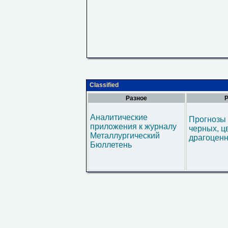
Classified
Разное
Р
Аналитические
Прогнозы 
приложения к журналу
черных, ц
Металлургический
драгоценн
Бюллетень