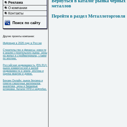
Вернуться в каталог рынка черных
Реклама
металлов
О компании
Контакты
Перейти в раздел Металлоторговля
Поиск по сайту
Другие проекты компании:
Инфляция в 2026 году в России
Строительство и финансы: новости
и анализ строительного рынка, цены
на жилье и стройматериалы, ставки
по ипотеке.
Российская недвижимость (RN.RU):
рынок коммерческой и жилой
недвижимости и земли, ипотека и
оценка квартир и домов.
Бензин Онлайн: рынок бензина и
горюче-смазочных материалов,
аналитика, цены и биржевые
котировки. Каталог НПЗ и нефтебаз.