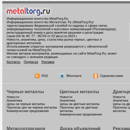
Информационное агентство MetalTorg.Ru
.
Информационное агентство Металлторг. Ру (MetalTorg.Ru)
зарегистрировано Федеральной службой по надзору в сфере связи,
информационных технологий и массовых коммуникаций (Роскомнадзор),
регистрационный номер и дата принятия решения о регистрации:
серия ИА № ФС 77 - 85704 от 03 августа 2023 г.
Новости, аналитика, цены, статистика рынка черных, цветных и
драгоценных металлов.
Использование открытых материалов разрешается с обязательной
гиперссылкой на MetalTorg.Ru
Мнение авторов материалов, размещаемых на сайте MetalTorg.Ru, может
не совпадать с мнением редакции.
Контакты
Подписка
Реклама
RSS
ВКонтакте
Одноклассники
Черные металлы
Цветные металлы
Драгоц
Новости
Новости
Новости
Аналитика
Аналитика
Аналитика
Цены на черные металлы
Цены на цветные металлы
Цены на д
Прогнозы цен на черные металлы
Прогнозы цен на цветные
Прогнозы ц
Коммерческие предложения
металлы
металлы
Коммерческие предложения
Металлоторговля
Доска объявлений
Реклам