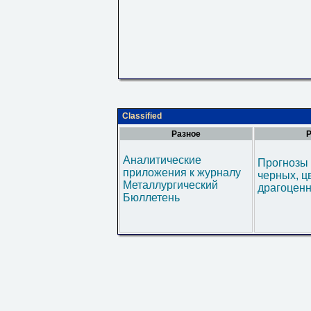
Classified
Разное
Р
Аналитические
Прогнозы 
приложения к журналу
черных, ц
Металлургический
драгоценн
Бюллетень