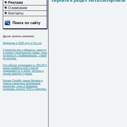
Перейти в раздел Металлоторговля
Реклама
О компании
Контакты
Поиск по сайту
Другие проекты компании:
Инфляция в 2026 году в России
Строительство и финансы: новости
и анализ строительного рынка, цены
на жилье и стройматериалы, ставки
по ипотеке.
Российская недвижимость (RN.RU):
рынок коммерческой и жилой
недвижимости и земли, ипотека и
оценка квартир и домов.
Бензин Онлайн: рынок бензина и
горюче-смазочных материалов,
аналитика, цены и биржевые
котировки. Каталог НПЗ и нефтебаз.