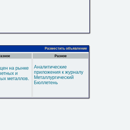
Разместить объявление
азное
Разное
Аналитические
цен на рынке
приложения к журналу
ветных и
Металлургический
ых металлов.
Бюллетень