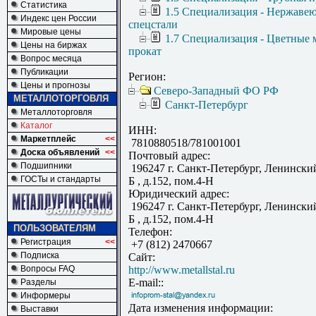
Статистика
1.5 Специализация - Нержаве
Индекс цен России
спецстали
Мировые цены
1.7 Специализация - Цветные 
Цены на биржах
прокат
Вопрос месяца
Публикации
Регион:
Цены и прогнозы
Северо-Западный ФО РФ
МЕТАЛЛОТОРГОВЛЯ
Санкт-Петербург
Металлоторговля
Каталог
ИНН:
Маркетплейс
<<
7810880518/781001001
Доска объявлений
<<
Почтовый адрес:
Подшипники
196247 г. Санкт-Петербург, Ленинский
ГОСТы и стандарты
Б , д.152, пом.4-Н
Юридический адрес:
196247 г. Санкт-Петербург, Ленинский
Б , д.152, пом.4-Н
ПОЛЬЗОВАТЕЛЯМ
Телефон:
Регистрация
<<
+7 (812) 2470667
Подписка
Сайт:
Вопросы FAQ
http://www.metallstal.ru
E-mail::
Разделы
Информеры
Дата изменения информации:
Выставки