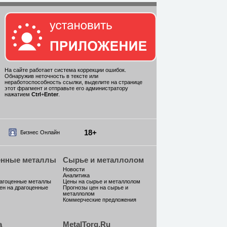
На сайте работает система коррекции ошибок.
Обнаружив неточность в тексте или
неработоспособность ссылки, выделите на странице
этот фрагмент и отправьте его администратору
нажатием
Ctrl
+
Enter
.
18+
Бизнес Онлайн
енные металлы
Сырье и металлолом
Новости
Аналитика
рагоценные металлы
Цены на сырье и металлолом
ен на драгоценные
Прогнозы цен на сырье и
металлолом
Коммерческие предложения
а
MetalTorg.Ru