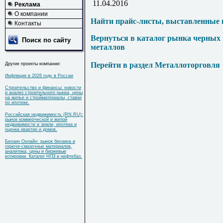
11.04.2016
Реклама
О компании
Найти прайс-листы, выставленные 
Контакты
Вернуться в каталог рынка черных
Поиск по сайту
металлов
Перейти в раздел Металлоторговля
Другие проекты компании:
Инфляция в 2026 году в России
Строительство и финансы: новости
и анализ строительного рынка, цены
на жилье и стройматериалы, ставки
по ипотеке.
Российская недвижимость (RN.RU):
рынок коммерческой и жилой
недвижимости и земли, ипотека и
оценка квартир и домов.
Бензин Онлайн: рынок бензина и
горюче-смазочных материалов,
аналитика, цены и биржевые
котировки. Каталог НПЗ и нефтебаз.