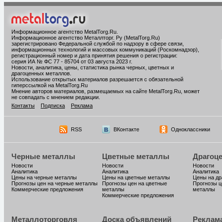
Информационное агентство MetalTorg.Ru
.
Информационное агентство Металлторг. Ру (MetalTorg.Ru)
зарегистрировано Федеральной службой по надзору в сфере связи,
информационных технологий и массовых коммуникаций (Роскомнадзор),
регистрационный номер и дата принятия решения о регистрации:
серия ИА № ФС 77 - 85704 от 03 августа 2023 г.
Новости, аналитика, цены, статистика рынка черных, цветных и
драгоценных металлов.
Использование открытых материалов разрешается с обязательной
гиперссылкой на MetalTorg.Ru
Мнение авторов материалов, размещаемых на сайте MetalTorg.Ru, может
не совпадать с мнением редакции.
Контакты
Подписка
Реклама
RSS
ВКонтакте
Одноклассники
Черные металлы
Цветные металлы
Драгоц
Новости
Новости
Новости
Аналитика
Аналитика
Аналитика
Цены на черные металлы
Цены на цветные металлы
Цены на д
Прогнозы цен на черные металлы
Прогнозы цен на цветные
Прогнозы ц
Коммерческие предложения
металлы
металлы
Коммерческие предложения
Металлоторговля
Доска объявлений
Реклам