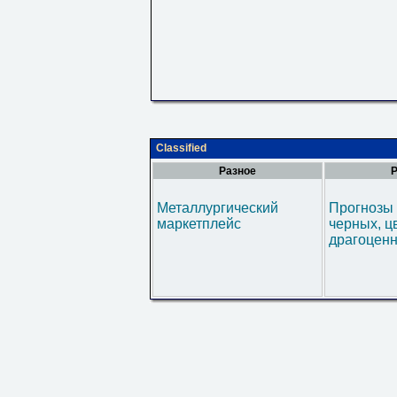
Classified
Разное
Р
Металлургический
Прогнозы 
маркетплейс
черных, ц
драгоценн