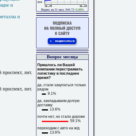
ющие и
Индекс на 31 июл.:944.72
+0,88%
металлы и
Вопрос месяца
Пришлось ли Вашей
компании перестраивать
 проспект, лит.
логистику в последнее
время?
да, стали закупаться только
 проспект, лит.
рядом
9.1%
да, закладываем долгую
доставку
13.6%
почти нет, но стало дороже
59.1%
переходим с авто на ж/д
13.6%