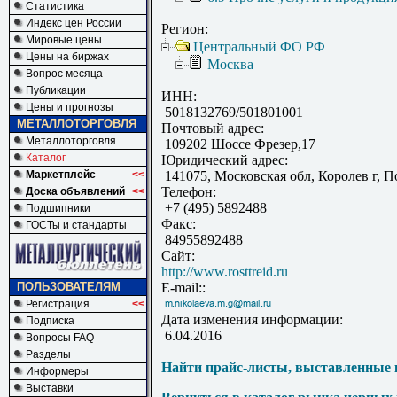
Статистика
Индекс цен России
Регион:
Мировые цены
Центральный ФО РФ
Цены на биржах
Москва
Вопрос месяца
Публикации
ИНН:
Цены и прогнозы
5018132769/501801001
МЕТАЛЛОТОРГОВЛЯ
Почтовый адрес:
Металлоторговля
109202 Шоссе Фрезер,17
Каталог
Юридический адрес:
Маркетплейс
<<
141075, Московская обл, Королев г, П
Телефон:
Доска объявлений
<<
+7 (495) 5892488
Подшипники
Факс:
ГОСТы и стандарты
84955892488
Сайт:
http://www.rosttreid.ru
ПОЛЬЗОВАТЕЛЯМ
E-mail::
Регистрация
<<
Дата изменения информации:
Подписка
6.04.2016
Вопросы FAQ
Разделы
Найти прайс-листы, выставленные 
Информеры
Выставки