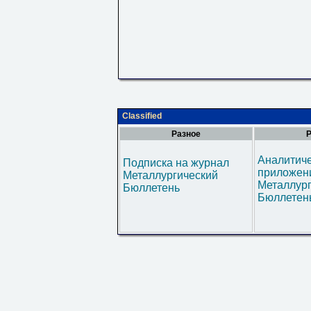
Classified
Разное
Р
Аналитич
Подписка на журнал
приложени
Металлургический
Металлур
Бюллетень
Бюллетен