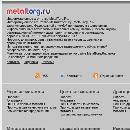
Информационное агентство MetalTorg.Ru
.
Информационное агентство Металлторг. Ру (MetalTorg.Ru)
зарегистрировано Федеральной службой по надзору в сфере связи,
информационных технологий и массовых коммуникаций (Роскомнадзор),
регистрационный номер и дата принятия решения о регистрации:
серия ИА № ФС 77 - 85704 от 03 августа 2023 г.
Новости, аналитика, цены, статистика рынка черных, цветных и
драгоценных металлов.
Использование открытых материалов разрешается с обязательной
гиперссылкой на MetalTorg.Ru
Мнение авторов материалов, размещаемых на сайте MetalTorg.Ru, может
не совпадать с мнением редакции.
Контакты
Подписка
Реклама
RSS
ВКонтакте
Одноклассники
Черные металлы
Цветные металлы
Драгоц
Новости
Новости
Новости
Аналитика
Аналитика
Аналитика
Цены на черные металлы
Цены на цветные металлы
Цены на д
Прогнозы цен на черные металлы
Прогнозы цен на цветные
Прогнозы ц
Коммерческие предложения
металлы
металлы
Коммерческие предложения
Металлоторговля
Доска объявлений
Реклам