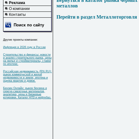
Вернуться в каталог рынка черных
Реклама
металлов
О компании
Контакты
Перейти в раздел Металлоторговля
Поиск по сайту
Другие проекты компании:
Инфляция в 2026 году в России
Строительство и финансы: новости
и анализ строительного рынка, цены
на жилье и стройматериалы, ставки
по ипотеке.
Российская недвижимость (RN.RU):
рынок коммерческой и жилой
недвижимости и земли, ипотека и
оценка квартир и домов.
Бензин Онлайн: рынок бензина и
горюче-смазочных материалов,
аналитика, цены и биржевые
котировки. Каталог НПЗ и нефтебаз.