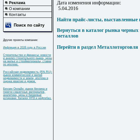
Дата изменения информации:
Реклама
5.04.2016
О компании
Контакты
Найти прайс-листы, выставленные 
Поиск по сайту
Вернуться в каталог рынка черных
металлов
Другие проекты компании:
Перейти в раздел Металлоторговля
Инфляция в 2026 году в России
Строительство и финансы: новости
и анализ строительного рынка, цены
на жилье и стройматериалы, ставки
по ипотеке.
Российская недвижимость (RN.RU):
рынок коммерческой и жилой
недвижимости и земли, ипотека и
оценка квартир и домов.
Бензин Онлайн: рынок бензина и
горюче-смазочных материалов,
аналитика, цены и биржевые
котировки. Каталог НПЗ и нефтебаз.