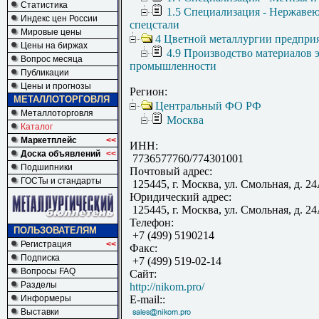
Статистика
1.5 Специализация - Нержаве
Индекс цен России
спецстали
Мировые цены
4 Цветной металлургии предпри
Цены на биржах
4.9 Производство материалов 
Вопрос месяца
промышленности
Публикации
Цены и прогнозы
Регион:
МЕТАЛЛОТОРГОВЛЯ
Центральный ФО РФ
Металлоторговля
Москва
Каталог
Маркетплейс
<<
ИНН:
Доска объявлений
<<
7736577760/774301001
Подшипники
Почтовый адрес:
ГОСТы и стандарты
125445, г. Москва, ул. Смольная, д. 2
Юридический адрес:
125445, г. Москва, ул. Смольная, д. 2
Телефон:
ПОЛЬЗОВАТЕЛЯМ
+7 (499) 5190214
Регистрация
<<
Факс:
Подписка
+7 (499) 519-02-14
Вопросы FAQ
Сайт:
Разделы
http://nikom.pro/
Информеры
E-mail::
Выставки