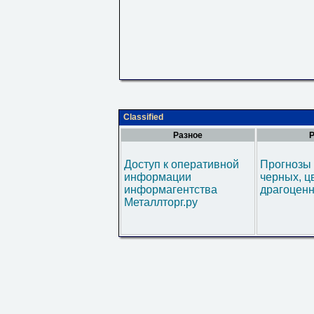
Classified
Разное
Р
Доступ к оперативной
Прогнозы 
информации
черных, ц
информагентства
драгоценн
Металлторг.ру