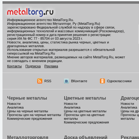
Информационное агентство MetalTorg.Ru
.
Информационное агентство Металлторг. Ру (MetalTorg.Ru)
зарегистрировано Федеральной службой по надзору в сфере связи,
информационных технологий и массовых коммуникаций (Роскомнадзор),
регистрационный номер и дата принятия решения о регистрации:
серия ИА № ФС 77 - 85704 от 03 августа 2023 г.
Новости, аналитика, цены, статистика рынка черных, цветных и
драгоценных металлов.
Использование открытых материалов разрешается с обязательной
гиперссылкой на MetalTorg.Ru
Мнение авторов материалов, размещаемых на сайте MetalTorg.Ru, может
не совпадать с мнением редакции.
Контакты
Подписка
Реклама
RSS
ВКонтакте
Одноклассники
Черные металлы
Цветные металлы
Драгоц
Новости
Новости
Новости
Аналитика
Аналитика
Аналитика
Цены на черные металлы
Цены на цветные металлы
Цены на д
Прогнозы цен на черные металлы
Прогнозы цен на цветные
Прогнозы ц
Коммерческие предложения
металлы
металлы
Коммерческие предложения
Металлоторговля
Доска объявлений
Реклам