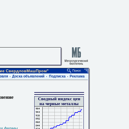
ние СвердловМашПром"
овля
Доска объявлений
Подписка
Реклама
нение
Сводный индекс цен
на черные металлы
 и фирмы