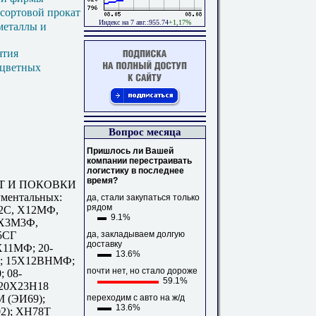
 сортовой прокат
Индекс на 7 авг.:955.74
+1,17%
металлы и
ятия
 цветных
Вопрос месяца
Пришлось ли Вашей
компании перестраивать
логистику в последнее
время?
Т И ПОКОВКИ
рументальных:
да, стали закупаться только
рядом
2С, Х12МФ,
9.1%
3Х3М3Ф,
да, закладываем долгую
5СГ
доставку
Х11МФ; 20-
13.6%
Б; 15Х12ВНМФ;
почти нет, но стало дороже
 08-
59.1%
 20Х23Н18
переходим с авто на ж/д
 (ЭИ69);
13.6%
2); ХН78Т