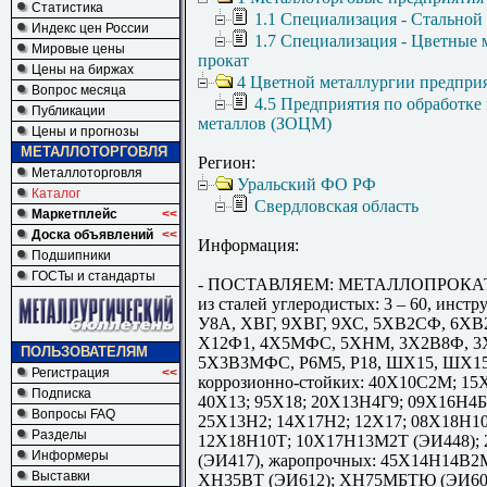
Статистика
1.1 Специализация - Стальной
Индекс цен России
1.7 Специализация - Цветные 
Мировые цены
прокат
Цены на биржах
4 Цветной металлургии предпри
Вопрос месяца
4.5 Предприятия по обработке
Публикации
металлов (ЗОЦМ)
Цены и прогнозы
МЕТАЛЛОТОРГОВЛЯ
Регион:
Металлоторговля
Уральский ФО РФ
Каталог
Свердловская область
Маркетплейс
<<
Доска объявлений
<<
Информация:
Подшипники
ГОСТы и стандарты
- ПОСТАВЛЯЕМ: МЕТАЛЛОПРОКА
из сталей углеродистых: 3 – 60, инст
У8А, ХВГ, 9ХВГ, 9ХС, 5ХВ2СФ, 6ХВ
Х12Ф1, 4Х5МФС, 5ХНМ, 3Х2В8Ф, 
ПОЛЬЗОВАТЕЛЯМ
5Х3В3МФС, Р6М5, Р18, ШХ15, ШХ1
Регистрация
<<
коррозионно-стойких: 40Х10С2М; 15
Подписка
40Х13; 95Х18; 20Х13Н4Г9; 09Х16Н4
Вопросы FAQ
25Х13Н2; 14Х17Н2; 12Х17; 08Х18Н10;
Разделы
12Х18Н10Т; 10Х17Н13М2Т (ЭИ448);
Информеры
(ЭИ417), жаропрочных: 45Х14Н14В2М
Выставки
ХН35ВТ (ЭИ612); ХН75МБТЮ (ЭИ60