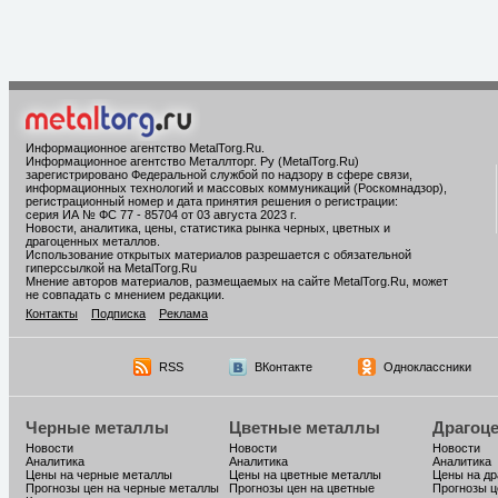
Информационное агентство MetalTorg.Ru
.
Информационное агентство Металлторг. Ру (MetalTorg.Ru)
зарегистрировано Федеральной службой по надзору в сфере связи,
информационных технологий и массовых коммуникаций (Роскомнадзор),
регистрационный номер и дата принятия решения о регистрации:
серия ИА № ФС 77 - 85704 от 03 августа 2023 г.
Новости, аналитика, цены, статистика рынка черных, цветных и
драгоценных металлов.
Использование открытых материалов разрешается с обязательной
гиперссылкой на MetalTorg.Ru
Мнение авторов материалов, размещаемых на сайте MetalTorg.Ru, может
не совпадать с мнением редакции.
Контакты
Подписка
Реклама
RSS
ВКонтакте
Одноклассники
Черные металлы
Цветные металлы
Драгоц
Новости
Новости
Новости
Аналитика
Аналитика
Аналитика
Цены на черные металлы
Цены на цветные металлы
Цены на д
Прогнозы цен на черные металлы
Прогнозы цен на цветные
Прогнозы ц