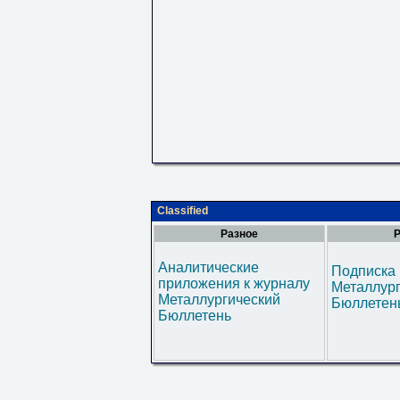
Classified
Разное
Р
Аналитические
Подписка 
приложения к журналу
Металлур
Металлургический
Бюллетен
Бюллетень