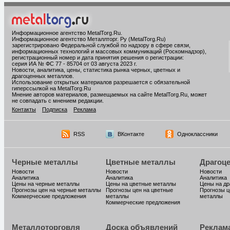
Информационное агентство MetalTorg.Ru
.
Информационное агентство Металлторг. Ру (MetalTorg.Ru)
зарегистрировано Федеральной службой по надзору в сфере связи,
информационных технологий и массовых коммуникаций (Роскомнадзор),
регистрационный номер и дата принятия решения о регистрации:
серия ИА № ФС 77 - 85704 от 03 августа 2023 г.
Новости, аналитика, цены, статистика рынка черных, цветных и
драгоценных металлов.
Использование открытых материалов разрешается с обязательной
гиперссылкой на MetalTorg.Ru
Мнение авторов материалов, размещаемых на сайте MetalTorg.Ru, может
не совпадать с мнением редакции.
Контакты
Подписка
Реклама
RSS
ВКонтакте
Одноклассники
Черные металлы
Цветные металлы
Драгоц
Новости
Новости
Новости
Аналитика
Аналитика
Аналитика
Цены на черные металлы
Цены на цветные металлы
Цены на д
Прогнозы цен на черные металлы
Прогнозы цен на цветные
Прогнозы ц
Коммерческие предложения
металлы
металлы
Коммерческие предложения
Металлоторговля
Доска объявлений
Реклам