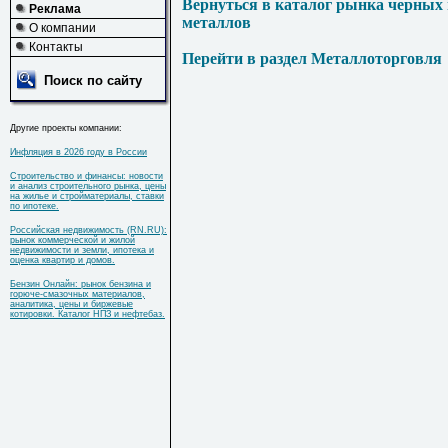
Вернуться в каталог рынка черных
Реклама
металлов
О компании
Контакты
Перейти в раздел Металлоторговля
Поиск по сайту
Другие проекты компании:
Инфляция в 2026 году в России
Строительство и финансы: новости
и анализ строительного рынка, цены
на жилье и стройматериалы, ставки
по ипотеке.
Российская недвижимость (RN.RU):
рынок коммерческой и жилой
недвижимости и земли, ипотека и
оценка квартир и домов.
Бензин Онлайн: рынок бензина и
горюче-смазочных материалов,
аналитика, цены и биржевые
котировки. Каталог НПЗ и нефтебаз.