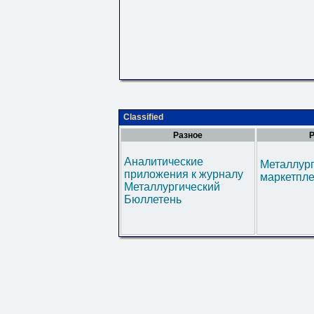
Classified
Разное
Р
Аналитические
Металлур
приложения к журналу
маркетпл
Металлургический
Бюллетень