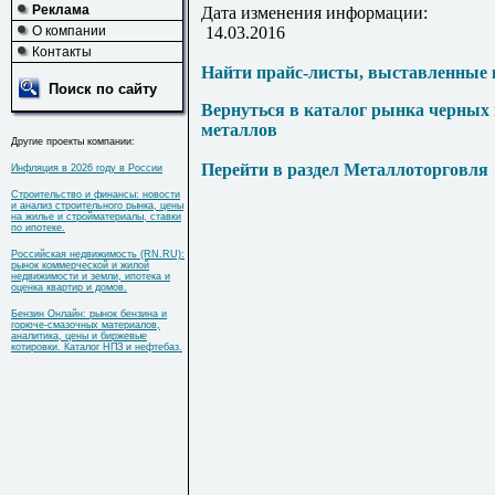
Реклама
Дата изменения информации:
О компании
14.03.2016
Контакты
Найти прайс-листы, выставленные 
Поиск по сайту
Вернуться в каталог рынка черных
металлов
Другие проекты компании:
Перейти в раздел Металлоторговля
Инфляция в 2026 году в России
Строительство и финансы: новости
и анализ строительного рынка, цены
на жилье и стройматериалы, ставки
по ипотеке.
Российская недвижимость (RN.RU):
рынок коммерческой и жилой
недвижимости и земли, ипотека и
оценка квартир и домов.
Бензин Онлайн: рынок бензина и
горюче-смазочных материалов,
аналитика, цены и биржевые
котировки. Каталог НПЗ и нефтебаз.