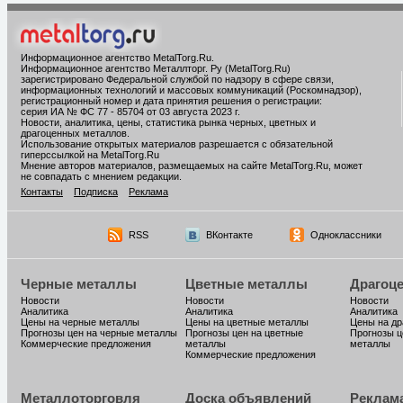
Информационное агентство MetalTorg.Ru
.
Информационное агентство Металлторг. Ру (MetalTorg.Ru)
зарегистрировано Федеральной службой по надзору в сфере связи,
информационных технологий и массовых коммуникаций (Роскомнадзор),
регистрационный номер и дата принятия решения о регистрации:
серия ИА № ФС 77 - 85704 от 03 августа 2023 г.
Новости, аналитика, цены, статистика рынка черных, цветных и
драгоценных металлов.
Использование открытых материалов разрешается с обязательной
гиперссылкой на MetalTorg.Ru
Мнение авторов материалов, размещаемых на сайте MetalTorg.Ru, может
не совпадать с мнением редакции.
Контакты
Подписка
Реклама
RSS
ВКонтакте
Одноклассники
Черные металлы
Цветные металлы
Драгоц
Новости
Новости
Новости
Аналитика
Аналитика
Аналитика
Цены на черные металлы
Цены на цветные металлы
Цены на д
Прогнозы цен на черные металлы
Прогнозы цен на цветные
Прогнозы ц
Коммерческие предложения
металлы
металлы
Коммерческие предложения
Металлоторговля
Доска объявлений
Реклам