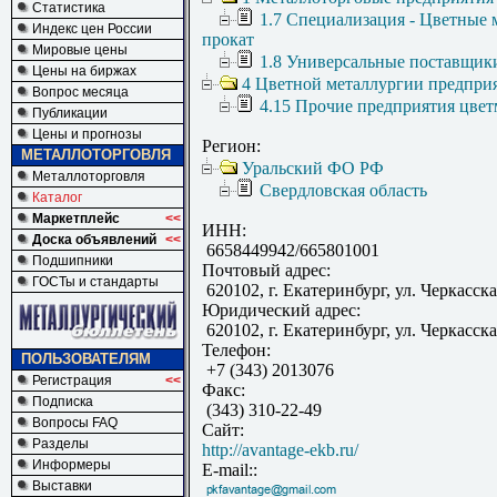
Статистика
1.7 Специализация - Цветные 
Индекс цен России
прокат
Мировые цены
1.8 Универсальные поставщик
Цены на биржах
4 Цветной металлургии предпри
Вопрос месяца
4.15 Прочие предприятия цвет
Публикации
Цены и прогнозы
Регион:
МЕТАЛЛОТОРГОВЛЯ
Уральский ФО РФ
Металлоторговля
Свердловская область
Каталог
Маркетплейс
<<
ИНН:
Доска объявлений
<<
6658449942/665801001
Подшипники
Почтовый адрес:
ГОСТы и стандарты
620102, г. Екатеринбург, ул. Черкасска
Юридический адрес:
620102, г. Екатеринбург, ул. Черкасска
Телефон:
ПОЛЬЗОВАТЕЛЯМ
+7 (343) 2013076
Регистрация
<<
Факс:
Подписка
(343) 310-22-49
Вопросы FAQ
Сайт:
Разделы
http://avantage-ekb.ru/
Информеры
E-mail::
Выставки