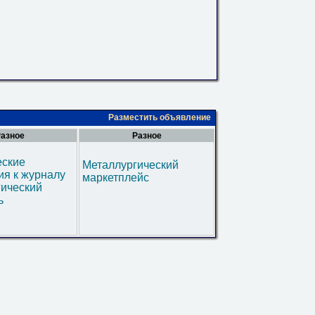
Разместить объявление
азное
Разное
еские
Металлургический
я к журналу
маркетплейс
гический
ь