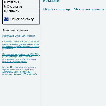
металлов
Реклама
О компании
Перейти в раздел Металлоторговля
Контакты
Поиск по сайту
Другие проекты компании:
Инфляция в 2026 году в России
Строительство и финансы: новости
и анализ строительного рынка, цены
на жилье и стройматериалы, ставки
по ипотеке.
Российская недвижимость (RN.RU):
рынок коммерческой и жилой
недвижимости и земли, ипотека и
оценка квартир и домов.
Бензин Онлайн: рынок бензина и
горюче-смазочных материалов,
аналитика, цены и биржевые
котировки. Каталог НПЗ и нефтебаз.