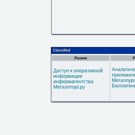
Classified
Разное
Р
Аналитич
Доступ к оперативной
приложени
информации
Металлур
информагентства
Бюллетен
Металлторг.ру