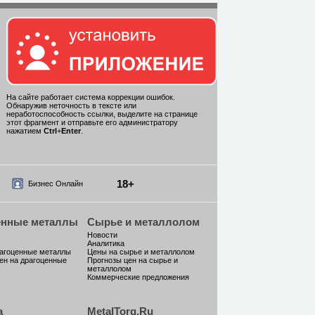
На сайте работает система коррекции ошибок.
Обнаружив неточность в тексте или
неработоспособность ссылки, выделите на странице
этот фрагмент и отправьте его администратору
нажатием
Ctrl
+
Enter
.
18+
Бизнес Онлайн
енные металлы
Сырье и металлолом
Новости
Аналитика
рагоценные металлы
Цены на сырье и металлолом
ен на драгоценные
Прогнозы цен на сырье и
металлолом
Коммерческие предложения
а
MetalTorg.Ru