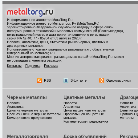
Информационное агентство MetalTorg.Ru
.
Информационное агентство Металлторг. Ру (MetalTorg.Ru)
зарегистрировано Федеральной службой по надзору в сфере связи,
информационных технологий и массовых коммуникаций (Роскомнадзор),
регистрационный номер и дата принятия решения о регистрации:
серия ИА № ФС 77 - 85704 от 03 августа 2023 г.
Новости, аналитика, цены, статистика рынка черных, цветных и
драгоценных металлов.
Использование открытых материалов разрешается с обязательной
гиперссылкой на MetalTorg.Ru
Мнение авторов материалов, размещаемых на сайте MetalTorg.Ru, может
не совпадать с мнением редакции.
Контакты
Подписка
Реклама
RSS
ВКонтакте
Одноклассники
Черные металлы
Цветные металлы
Драгоц
Новости
Новости
Новости
Аналитика
Аналитика
Аналитика
Цены на черные металлы
Цены на цветные металлы
Цены на д
Прогнозы цен на черные металлы
Прогнозы цен на цветные
Прогнозы ц
Коммерческие предложения
металлы
металлы
Коммерческие предложения
Металлоторговля
Доска объявлений
Реклам