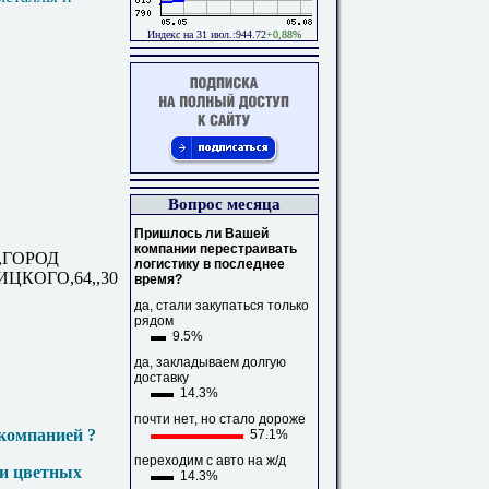
Индекс на 31 июл.:944.72
+0,88%
Вопрос месяца
Пришлось ли Вашей
компании перестраивать
,ГОРОД
логистику в последнее
ЦКОГО,64,,30
время?
да, стали закупаться только
рядом
9.5%
да, закладываем долгую
доставку
14.3%
почти нет, но стало дороже
компанией ?
57.1%
переходим с авто на ж/д
 и цветных
14.3%