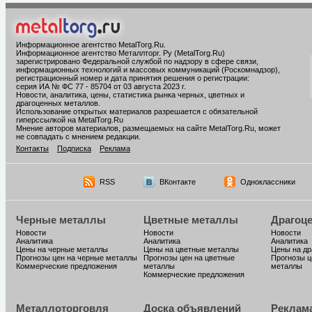
Информационное агентство MetalTorg.Ru
.
Информационное агентство Металлторг. Ру (MetalTorg.Ru)
зарегистрировано Федеральной службой по надзору в сфере связи,
информационных технологий и массовых коммуникаций (Роскомнадзор),
регистрационный номер и дата принятия решения о регистрации:
серия ИА № ФС 77 - 85704 от 03 августа 2023 г.
Новости, аналитика, цены, статистика рынка черных, цветных и
драгоценных металлов.
Использование открытых материалов разрешается с обязательной
гиперссылкой на MetalTorg.Ru
Мнение авторов материалов, размещаемых на сайте MetalTorg.Ru, может
не совпадать с мнением редакции.
Контакты
Подписка
Реклама
RSS
ВКонтакте
Одноклассники
Черные металлы
Цветные металлы
Драгоц
Новости
Новости
Новости
Аналитика
Аналитика
Аналитика
Цены на черные металлы
Цены на цветные металлы
Цены на д
Прогнозы цен на черные металлы
Прогнозы цен на цветные
Прогнозы ц
Коммерческие предложения
металлы
металлы
Коммерческие предложения
Металлоторговля
Доска объявлений
Реклам