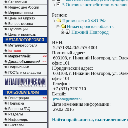
Статистика
5 Оптовые потребители металло
Индекс цен России
Мировые цены
Регион:
Цены на биржах
Приволжский ФО РФ
Вопрос месяца
Нижегородская область
Публикации
Нижний Новгород
Цены и прогнозы
МЕТАЛЛОТОРГОВЛЯ
ИНН:
Металлоторговля
5257139420/525701001
Каталог
Почтовый адрес:
Маркетплейс
<<
603108, г. Нижний Новгород, ул. Элект
Доска объявлений
<<
офис 101
Подшипники
Юридический адрес:
ГОСТы и стандарты
603108, г. Нижний Новгород, ул. Элект
офис 101
Телефон:
+7 (831) 2761710
ПОЛЬЗОВАТЕЛЯМ
E-mail::
Регистрация
<<
Подписка
Дата изменения информации:
Вопросы FAQ
29.02.2016
Разделы
Найти прайс-листы, выставленные 
Информеры
Выставки