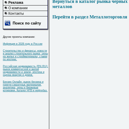
Вернуться в каталог рынка черных
Реклама
металлов
О компании
Контакты
Перейти в раздел Металлоторговля
Поиск по сайту
Другие проекты компании:
Инфляция в 2026 году в России
Строительство и финансы: новости
и анализ строительного рынка, цены
на жилье и стройматериалы, ставки
по ипотеке.
Российская недвижимость (RN.RU):
рынок коммерческой и жилой
недвижимости и земли, ипотека и
оценка квартир и домов.
Бензин Онлайн: рынок бензина и
горюче-смазочных материалов,
аналитика, цены и биржевые
котировки. Каталог НПЗ и нефтебаз.