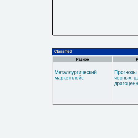
Classified
Разное
Р
Металлургический
Прогнозы 
маркетплейс
черных, ц
драгоценн