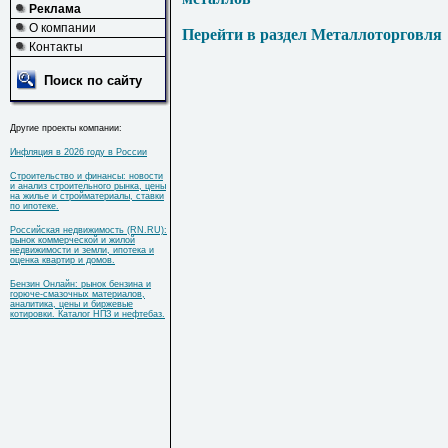
Реклама
О компании
Перейти в раздел Металлоторговля
Контакты
Поиск по сайту
Другие проекты компании:
Инфляция в 2026 году в России
Строительство и финансы: новости
и анализ строительного рынка, цены
на жилье и стройматериалы, ставки
по ипотеке.
Российская недвижимость (RN.RU):
рынок коммерческой и жилой
недвижимости и земли, ипотека и
оценка квартир и домов.
Бензин Онлайн: рынок бензина и
горюче-смазочных материалов,
аналитика, цены и биржевые
котировки. Каталог НПЗ и нефтебаз.