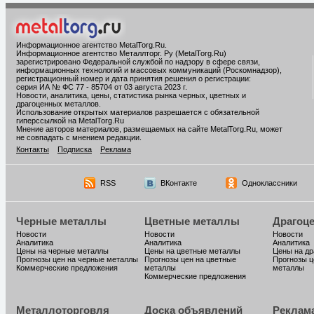
Информационное агентство MetalTorg.Ru
.
Информационное агентство Металлторг. Ру (MetalTorg.Ru)
зарегистрировано Федеральной службой по надзору в сфере связи,
информационных технологий и массовых коммуникаций (Роскомнадзор),
регистрационный номер и дата принятия решения о регистрации:
серия ИА № ФС 77 - 85704 от 03 августа 2023 г.
Новости, аналитика, цены, статистика рынка черных, цветных и
драгоценных металлов.
Использование открытых материалов разрешается с обязательной
гиперссылкой на MetalTorg.Ru
Мнение авторов материалов, размещаемых на сайте MetalTorg.Ru, может
не совпадать с мнением редакции.
Контакты
Подписка
Реклама
RSS
ВКонтакте
Одноклассники
Черные металлы
Цветные металлы
Драгоц
Новости
Новости
Новости
Аналитика
Аналитика
Аналитика
Цены на черные металлы
Цены на цветные металлы
Цены на д
Прогнозы цен на черные металлы
Прогнозы цен на цветные
Прогнозы ц
Коммерческие предложения
металлы
металлы
Коммерческие предложения
Металлоторговля
Доска объявлений
Реклам