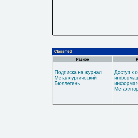
Classified
Разное
Р
Подписка на журнал
Доступ к 
Металлургический
информац
Бюллетень
информаг
Металлтор